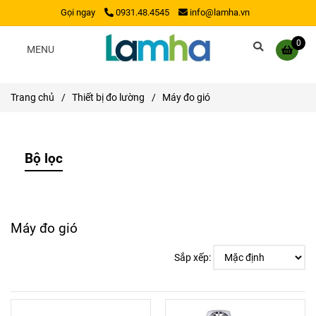
Gọi ngay
0931.48.4545
info@lamha.vn
0
MENU
Trang chủ
/
Thiết bị đo lường
/
Máy đo gió
Bộ lọc
Máy đo gió
Sắp xếp: