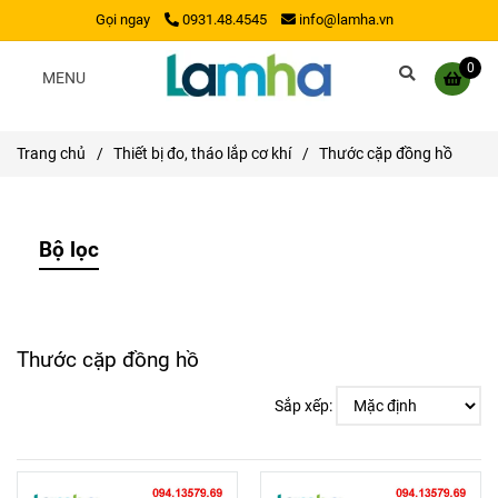
Gọi ngay
0931.48.4545
info@lamha.vn
0
MENU
Trang chủ
/
Thiết bị đo, tháo lắp cơ khí
/
Thước cặp đồng hồ
Bộ lọc
Thước cặp đồng hồ
Sắp xếp: