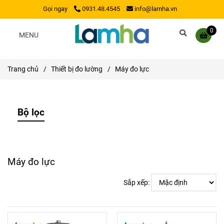
Gọi ngay
0931.48.4545
info@lamha.vn
0
MENU
Trang chủ
/
Thiết bị đo lường
/
Máy đo lực
Bộ lọc
Máy đo lực
Sắp xếp: