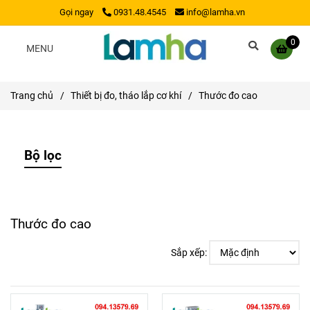
Gọi ngay
0931.48.4545
info@lamha.vn
0
MENU
Trang chủ
/
Thiết bị đo, tháo lắp cơ khí
/
Thước đo cao
Bộ lọc
Thước đo cao
Sắp xếp: