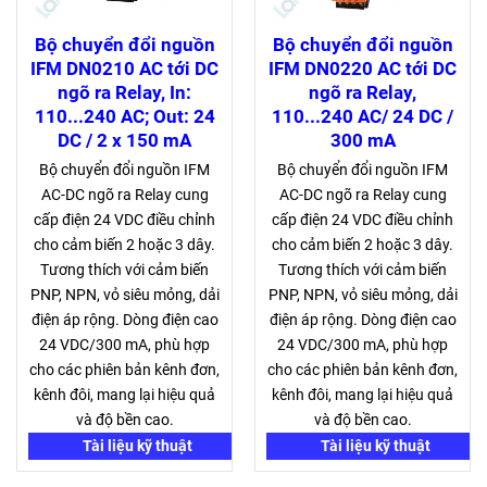
Bộ chuyển đổi nguồn
Bộ chuyển đổi nguồn
IFM DN0210 AC tới DC
IFM DN0220 AC tới DC
ngõ ra Relay, In:
ngõ ra Relay,
110...240 AC; Out: 24
110...240 AC/ 24 DC /
DC / 2 x 150 mA
300 mA
Bộ chuyển đổi nguồn IFM
Bộ chuyển đổi nguồn IFM
AC-DC ngõ ra Relay cung
AC-DC ngõ ra Relay cung
cấp điện 24 VDC điều chỉnh
cấp điện 24 VDC điều chỉnh
cho cảm biến 2 hoặc 3 dây.
cho cảm biến 2 hoặc 3 dây.
Tương thích với cảm biến
Tương thích với cảm biến
PNP, NPN, vỏ siêu mỏng, dải
PNP, NPN, vỏ siêu mỏng, dải
điện áp rộng. Dòng điện cao
điện áp rộng. Dòng điện cao
24 VDC/300 mA, phù hợp
24 VDC/300 mA, phù hợp
cho các phiên bản kênh đơn,
cho các phiên bản kênh đơn,
kênh đôi, mang lại hiệu quả
kênh đôi, mang lại hiệu quả
và độ bền cao.
và độ bền cao.
Tài liệu kỹ thuật
Tài liệu kỹ thuật