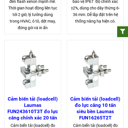
đèn flash xenon mạnh mẽ.
bảo vệ IP67. Độ chính xác
Thời gian hoạt động liên tục
±2%, dùng cho dây thừng 6-
tới 2 giờ, lý tưởng dùng
36 mm. Dễ lắp đặt trên hệ
trong HVAC, ô tô, dệt may,
thống nâng hạ hiện có.
đóng gói và in ấn
Cảm biến tải (loadcell)
Cảm biến tải (loadcell)
Laumas
đo lực căng 10 tấn
FUN243610T3T đo lực
siêu bền Laumas
căng chính xác 20 tấn
FUN16265T2T
Cảm biến tải (loadcell) đo
Cảm biến tải (loadcell) đo