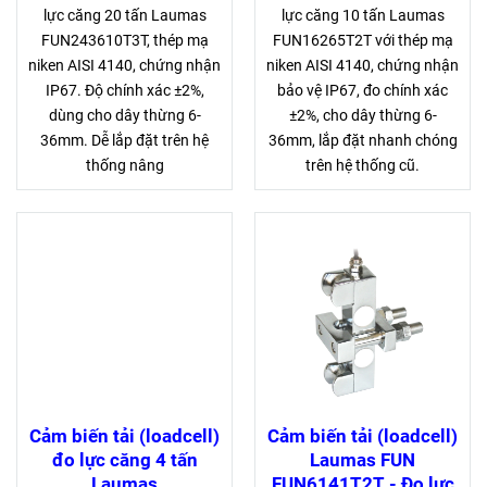
lực căng 20 tấn Laumas
lực căng 10 tấn Laumas
FUN243610T3T, thép mạ
FUN16265T2T với thép mạ
niken AISI 4140, chứng nhận
niken AISI 4140, chứng nhận
IP67. Độ chính xác ±2%,
bảo vệ IP67, đo chính xác
dùng cho dây thừng 6-
±2%, cho dây thừng 6-
36mm. Dễ lắp đặt trên hệ
36mm, lắp đặt nhanh chóng
thống nâng
trên hệ thống cũ.
Cảm biến tải (loadcell)
Cảm biến tải (loadcell)
đo lực căng 4 tấn
Laumas FUN
Laumas
FUN6141T2T - Đo lực