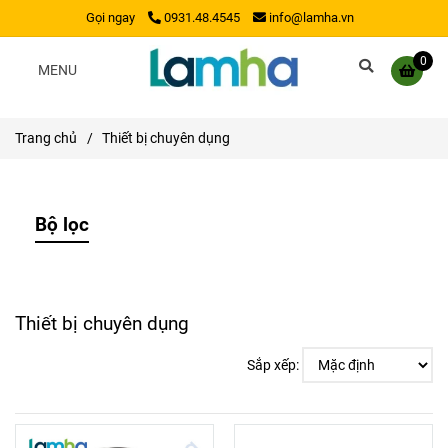
Gọi ngay
0931.48.4545
info@lamha.vn
0
MENU
Trang chủ
/
Thiết bị chuyên dụng
Bộ lọc
Thiết bị chuyên dụng
Sắp xếp: