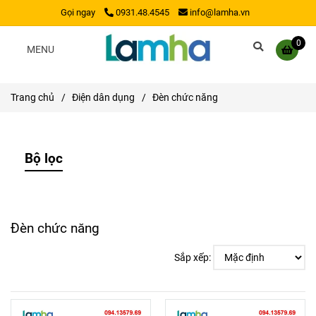
Gọi ngay
0931.48.4545
info@lamha.vn
0
MENU
Trang chủ
/
Điện dân dụng
/
Đèn chức năng
Bộ lọc
Đèn chức năng
Sắp xếp: