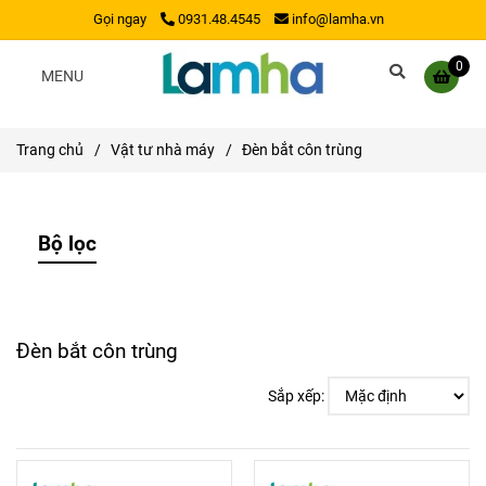
Gọi ngay
0931.48.4545
info@lamha.vn
0
MENU
Trang chủ
/
Vật tư nhà máy
/
Đèn bắt côn trùng
Bộ lọc
Đèn bắt côn trùng
Sắp xếp: