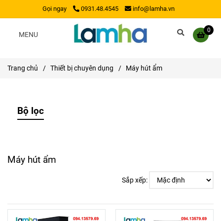
Gọi ngay
0931.48.4545
info@lamha.vn
0
MENU
Trang chủ
/
Thiết bị chuyên dụng
/
Máy hút ẩm
Bộ lọc
Máy hút ẩm
Sắp xếp: