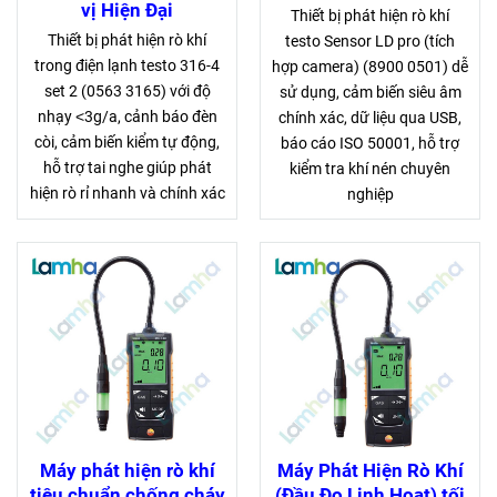
vị Hiện Đại
Thiết bị phát hiện rò khí
Thiết bị phát hiện rò khí
testo Sensor LD pro (tích
trong điện lạnh testo 316-4
hợp camera) (8900 0501) dễ
set 2 (0563 3165) với độ
sử dụng, cảm biến siêu âm
nhạy ˂3g/a, cảnh báo đèn
chính xác, dữ liệu qua USB,
còi, cảm biến kiểm tự động,
báo cáo ISO 50001, hỗ trợ
hỗ trợ tai nghe giúp phát
kiểm tra khí nén chuyên
hiện rò rỉ nhanh và chính xác
nghiệp
Máy phát hiện rò khí
Máy Phát Hiện Rò Khí
tiêu chuẩn chống cháy
(Đầu Đo Linh Hoạt) tối