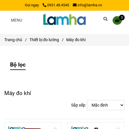
Gọi ngay
0931.48.4545
info@lamha.vn
0
MENU
Trang chủ
/
Thiết bị đo lường
/
Máy đo khí
Bộ lọc
Máy đo khí
Sắp xếp: