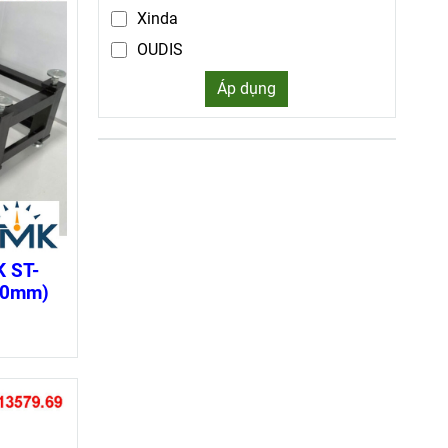
Xinda
OUDIS
Schneider
Áp dụng
Mennekes
CIKACHI
Iskra
Honda
Tropic
LONON
 ST-
00mm)
SONATA
adwa
Sentech - Hàn Quốc
Akio
Bingo