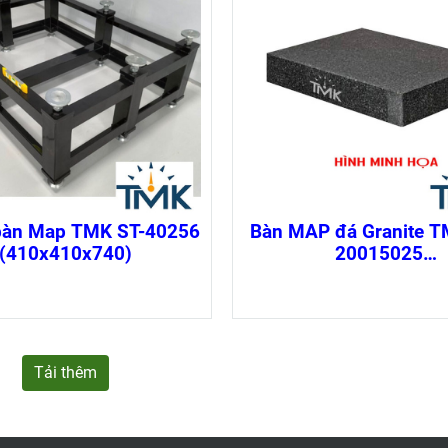
 bàn Map TMK ST-40256
Bàn MAP đá Granite 
(410x410x740)
20015025
(2000×1500×250
Tải thêm