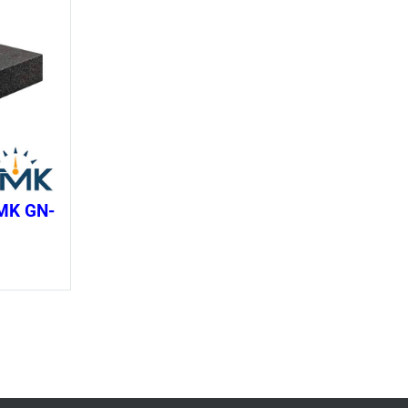
Balion
Glory
FANTINI COSMI
VICTOR
TENMARS
Shihlin
BOXCO
SHIZUKI
TMK GN-
LAUMAS
mm)
NAKATA
Prometer
ClimaTech
HARISON
EDISON
PUTON