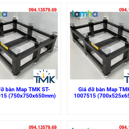
đỡ bàn Map TMK ST-
Giá đỡ bàn Map TMK
015 (750x750x650mm)
1007515 (700x525x