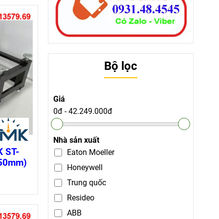
Bộ lọc
Giá
0đ
-
42.249.000đ
Nhà sản xuất
 ST-
Eaton Moeller
650mm)
Honeywell
Trung quốc
Resideo
ABB