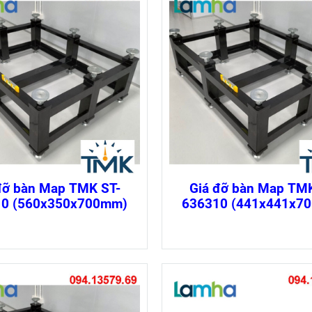
đỡ bàn Map TMK ST-
Giá đỡ bàn Map TMK
10 (560x350x700mm)
636310 (441x441x7