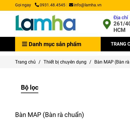
Gọi ngay
0931.48.4545
info@lamha.vn
Địa chỉ
261/40
HCM
Danh mục sản phẩm
TRANG 
Trang chủ
/
Thiết bị chuyên dụng
/
Bàn MAP (Bàn rà
Bộ lọc
Bàn MAP (Bàn rà chuẩn)