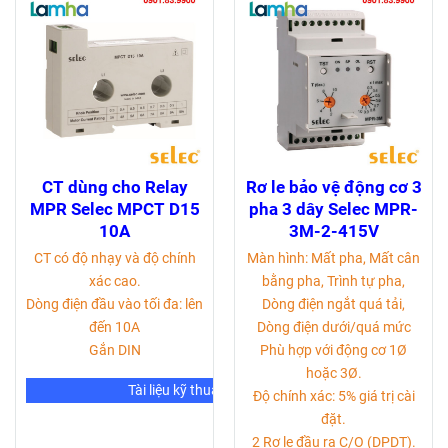
CT dùng cho Relay
Rơ le bảo vệ động cơ 3
MPR Selec MPCT D15
pha 3 dây Selec MPR-
10A
3M-2-415V
CT có độ nhạy và độ chính
Màn hình: Mất pha, Mất cân
xác cao.
bằng pha, Trình tự pha,
Dòng điện đầu vào tối đa: lên
Dòng điện ngắt quá tải,
đến 10A
Dòng điện dưới/quá mức
Gắn DIN
Phù hợp với động cơ 1Ø
hoặc 3Ø.
Tài liệu kỹ thuật
Độ chính xác: 5% giá trị cài
đặt.
2 Rơ le đầu ra C/O (DPDT).