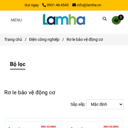
Gọi ngay
0931.48.4545
info@lamha.vn
0
MENU
Trang chủ
/
Điện công nghiệp
/
Rơ le bảo vệ động cơ
Bộ lọc
Rơ le bảo vệ động cơ
Sắp xếp: