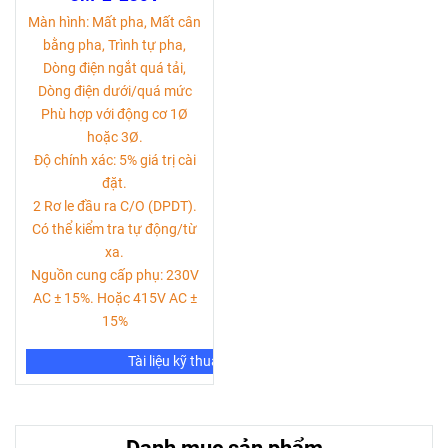
Màn hình: Mất pha, Mất cân
bằng pha, Trình tự pha,
Dòng điện ngắt quá tải,
Dòng điện dưới/quá mức
Phù hợp với động cơ 1Ø
hoặc 3Ø.
Độ chính xác: 5% giá trị cài
đặt.
2 Rơ le đầu ra C/O (DPDT).
Có thể kiểm tra tự động/từ
xa.
Nguồn cung cấp phụ: 230V
AC ± 15%. Hoặc 415V AC ±
15%
Tài liệu kỹ thuật