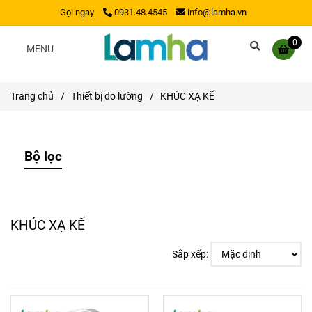
Gọi ngay
0931.48.4545
info@lamha.vn
0
MENU
Trang chủ
/
Thiết bị đo lường
/
KHÚC XẠ KẾ
Bộ lọc
KHÚC XẠ KẾ
Sắp xếp: