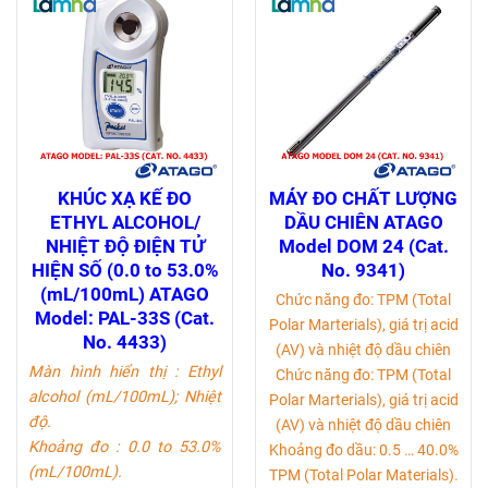
KHÚC XẠ KẾ ĐO
MÁY ĐO CHẤT LƯỢNG
ETHYL ALCOHOL/
DẦU CHIÊN ATAGO
NHIỆT ĐỘ ĐIỆN TỬ
Model DOM 24 (Cat.
HIỆN SỐ (0.0 to 53.0%
No. 9341)
(mL/100mL) ATAGO
Chức năng đo: TPM (Total
Model: PAL-33S (Cat.
Polar Marterials), giá trị acid
No. 4433)
(AV) và nhiệt độ dầu chiên
Màn hình hiển thị : Ethyl
Chức năng đo: TPM (Total
alcohol (mL/100mL); Nhiệt
Polar Marterials), giá trị acid
độ.
(AV) và nhiệt độ dầu chiên
Khoảng đo : 0.0 to 53.0%
Khoảng đo dầu: 0.5 … 40.0%
(mL/100mL).
TPM (Total Polar Materials).