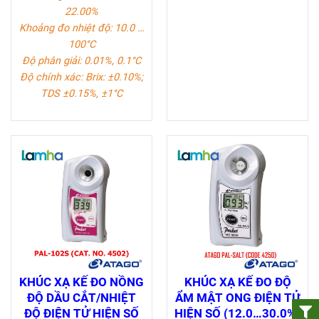
22.00%
Khoảng đo nhiệt độ: 10.0 …
100°C
Độ phân giải: 0.01%, 0.1°C
Độ chính xác: Brix: ±0.10%;
TDS ±0.15%, ±1°C
KHÚC XẠ KẾ ĐO NỒNG
KHÚC XẠ KẾ ĐO ĐỘ
ĐỘ DẦU CẮT/NHIỆT
ẨM MẬT ONG ĐIỆN TỬ
ĐỘ ĐIỆN TỬ HIỆN SỐ
HIỆN SỐ (12.0…30.0%)