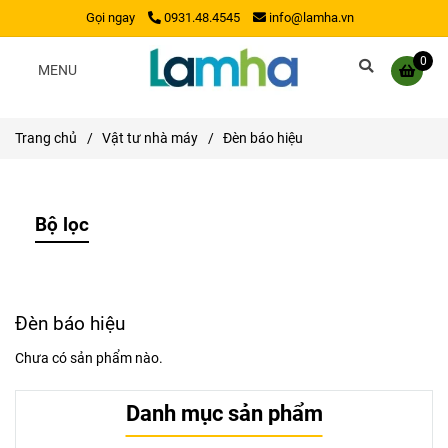
Gọi ngay
0931.48.4545
info@lamha.vn
0
MENU
Trang chủ
/
Vật tư nhà máy
/
Đèn báo hiệu
Bộ lọc
Đèn báo hiệu
Chưa có sản phẩm nào.
Danh mục sản phẩm