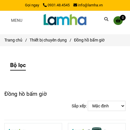
Gọi ngay
0931.48.4545
info@lamha.vn
0
MENU
Trang chủ
/
Thiết bị chuyên dụng
/
Đồng hồ bấm giờ
Bộ lọc
Đồng hồ bấm giờ
Sắp xếp: