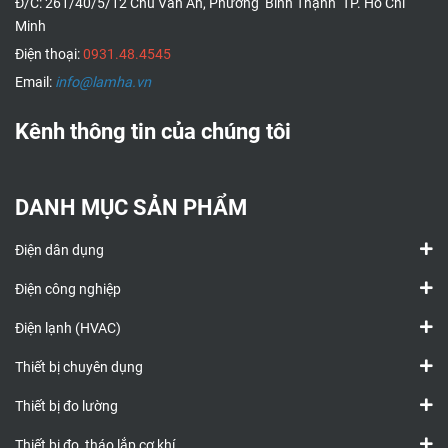
Đ/C: 261/40/5/12 Chu Văn An, Phường Bình Thạnh TP. Hồ Chí
Minh
Điện thoại:
0931.48.4545
Email:
info@lamha.vn
Kênh thông tin của chúng tôi
DANH MỤC SẢN PHẨM
Điện dân dụng
Điện công nghiệp
Điện lạnh (HVAC)
Thiết bị chuyên dụng
Thiết bị đo lường
Thiết bị đo, tháo lắp cơ khí