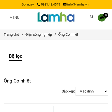
Gọi ngay
0931.48.4545
info@lamha.vn
0
MENU
Trang chủ
/
Điện công nghiệp
/
Ống Co nhiệt
Bộ lọc
Ống Co nhiệt
Sắp xếp: