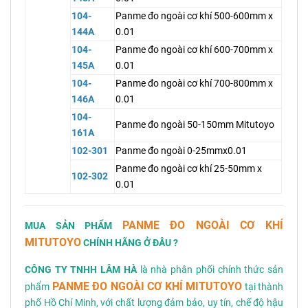
104-
Panme đo ngoài cơ khí 500-600mm x
144A
0.01
104-
Panme đo ngoài cơ khí 600-700mm x
145A
0.01
104-
Panme đo ngoài cơ khí 700-800mm x
146A
0.01
104-
Panme đo ngoài 50-150mm Mitutoyo
161A
102-301
Panme đo ngoài 0-25mmx0.01
Panme đo ngoài cơ khí 25-50mm x
102-302
0.01
PANME ĐO NGOÀI CƠ KHÍ
MUA SẢN PHẨM
MITUTOYO
CHÍNH HÃNG Ở ĐÂU ?
CÔNG TY TNHH LÂM HÀ
là nhà phân phối chính thức sản
PANME ĐO NGOÀI CƠ KHÍ MITUTOYO
phẩm
tại thành
phố Hồ Chí Minh, với chất lượng đảm bảo, uy tín, chế độ hậu