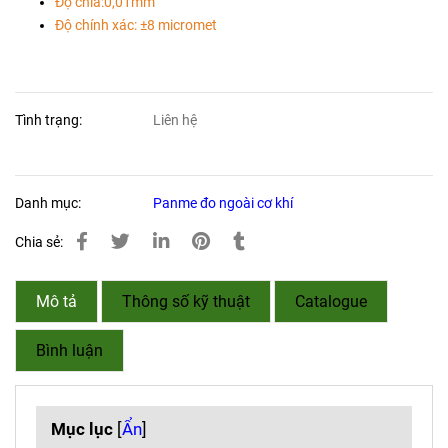
Độ chia:0,01mm
Độ chính xác: ±8 micromet
Tình trạng:
Liên hệ
Danh mục:
Panme đo ngoài cơ khí
Chia sẻ:
Mô tả
Thông số kỹ thuật
Catalogue
Bình luận
Mục lục
[
Ẩn
]