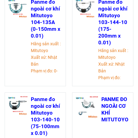
chính xác được
Độ chính
Panme đo
Panme đo
sử dụng để đo
xác: ±8 micromet
ngoài cơ khí
ngoài cơ khí
độ dài, đường
Mitutoyo
Mitutoyo
kính bên ngoài
104-135A
103-144-10
của các các chi
(0-150mm x
(175-
tiết, độ dày vật
0.01)
200mm x
liệu trong các
0.01)
Hãng sản xuất :
ngành kỹ thuật.
Mitutoyo
Hãng sản xuất :
Xuất xứ: Nhật
Mitutoyo
Bản
Xuất xứ: Nhật
Phạm vị đo: 0-
Bản
150 mm
Phạm vị đo:
Độ chia:0,01mm
175-200 mm
Độ chính
Độ chia:0,01mm
xác: ±6 micromet
Độ chính
Panme đo
PANME ĐO
xác: ±4 micromet
ngoài cơ khí
NGOÀI CƠ
Mitutoyo
KHÍ
103-140-10
MITUTOYO
(75-100mm
x 0.01)