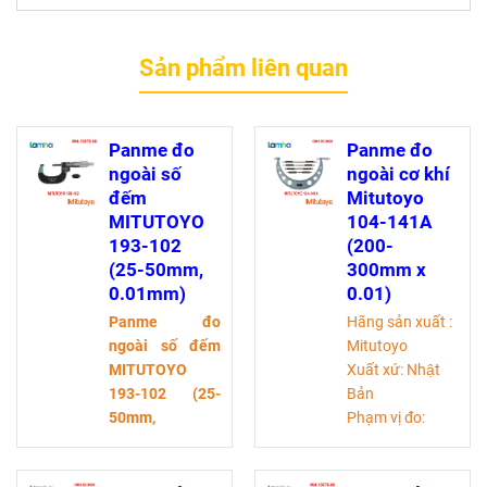
Sản phẩm liên quan
Panme đo
Panme đo
ngoài số
ngoài cơ khí
đếm
Mitutoyo
MITUTOYO
104-141A
193-102
(200-
(25-50mm,
300mm x
0.01mm)
0.01)
Panme đo
Hãng sản xuất :
ngoài số đếm
Mitutoyo
MITUTOYO
Xuất xứ: Nhật
193-102 (25-
Bản
50mm,
Phạm vị đo:
0.01mm)
là một
200-300 mm
thiết bị đo cơ khí
Độ chia:0,01mm