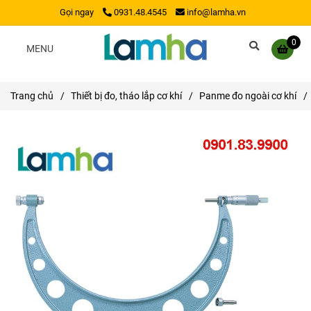
Gọi ngay
0931.48.4545
info@lamha.vn
0
MENU
Trang chủ
/
Thiết bị đo, tháo lắp cơ khí
/
Panme đo ngoài cơ khí
/