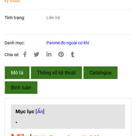
kỹ thuật.
Tình trạng:
Liên hệ
Danh mục:
Panme đo ngoài cơ khí
Chia sẻ:
Mô tả
Thông số kỹ thuật
Catalogue
Bình luận
Mục lục
[
Ẩn
]