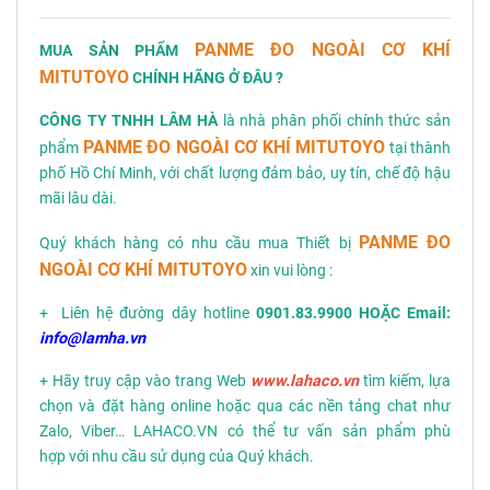
PANME ĐO NGOÀI CƠ KHÍ
MUA SẢN PHẨM
MITUTOYO
CHÍNH HÃNG Ở ĐÂU ?
CÔNG TY TNHH LÂM HÀ
là nhà phân phối chính thức sản
PANME ĐO NGOÀI CƠ KHÍ MITUTOYO
phẩm
tại thành
phố Hồ Chí Minh, với chất lượng đảm bảo, uy tín, chế độ hậu
mãi lâu dài.
PANME ĐO
Quý khách hàng có nhu cầu mua Thiết bị
NGOÀI CƠ KHÍ MITUTOYO
xin vui lòng :
+ Liên hệ đường dây hotline
0901.83.9900 HOẶC Email:
info@lamha.vn
+ Hãy truy cập vào trang Web
www.lahaco.vn
tìm kiếm, lựa
chọn và đặt hàng online hoặc qua các nền tảng chat như
Zalo, Viber… LAHACO.VN có thể tư vấn sản phẩm phù
hợp với nhu cầu sử dụng của Quý khách.