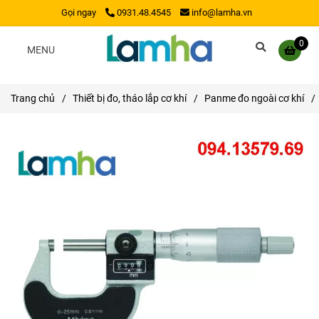
Gọi ngay
0931.48.4545
info@lamha.vn
0
MENU
Trang chủ
/
Thiết bị đo, tháo lắp cơ khí
/
Panme đo ngoài cơ khí
/