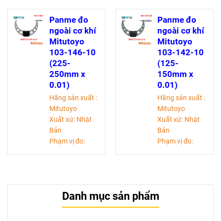
Độ chia:0,01mm
Độ chia:0,01mm
Độ chính
Độ chính
Panme đo
Panme đo
xác: ±7 micromet
xác: ±6 micromet
ngoài cơ khí
ngoài cơ khí
Mitutoyo
Mitutoyo
103-146-10
103-142-10
(225-
(125-
250mm x
150mm x
0.01)
0.01)
Hãng sản xuất :
Hãng sản xuất :
Mitutoyo
Mitutoyo
Xuất xứ: Nhật
Xuất xứ: Nhật
Bản
Bản
Phạm vị đo:
Phạm vị đo:
225-250 mm
125-150mm
Độ chia:0,01mm
Độ chia:0,01mm
Độ chính
Độ chính
xác: ±5 micromet
xác: ±3 micromet
Danh mục sản phẩm