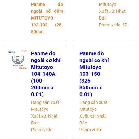
Panme đo
Mitutoyo
ngoài số đếm
Xuất xứ: Nhật
MITUTOYO
Bản
193-102 (25-
Phạm vị đo: 50-
50mm,
150 mm
0.01mm)
là một
Độ chia:0,01mm
thiết bị đo cơ khí
Độ chính
chính xác được
xác: ±15 micromet
Panme đo
Panme đo
sử dụng để đo
ngoài cơ khí
ngoài cơ khí
độ dài, đường
Mitutoyo
Mitutoyo
kính bên ngoài
104-140A
103-150
của các các chi
(100-
(325-
tiết, độ dày vật
200mm x
350mm x
liệu trong các
0.01)
0.01)
ngành kỹ thuật.
Hãng sản xuất :
Hãng sản xuất :
Mitutoyo
Mitutoyo
Xuất xứ: Nhật
Xuất xứ: Nhật
Bản
Bản
Phạm vị đo:
Phạm vị đo:
100-200 mm
325-350 mm