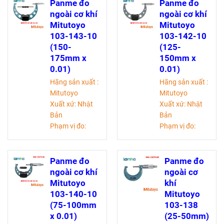
cơ khí chính xác
Độ chính
Panme đo
Panme đo
được sử dụng
xác: ±15 micromet
ngoài cơ khí
ngoài cơ khí
để đo độ dài,
Mitutoyo
Mitutoyo
đường kính bên
103-143-10
103-142-10
ngoài của các
(150-
(125-
các chi tiết, độ
175mm x
150mm x
dày vật liệu
0.01)
0.01)
trong các ngành
Hãng sản xuất :
Hãng sản xuất :
kỹ thuật.
Mitutoyo
Mitutoyo
Xuất xứ: Nhật
Xuất xứ: Nhật
Bản
Bản
Phạm vị đo:
Phạm vị đo:
150-175mm
125-150mm
Độ chia:0,01mm
Độ chia:0,01mm
Độ chính
Độ chính
Panme đo
Panme đo
xác: ±4 micromet
xác: ±3 micromet
ngoài cơ khí
ngoài cơ
Mitutoyo
khí
103-140-10
Mitutoyo
(75-100mm
103-138
x 0.01)
(25-50mm)