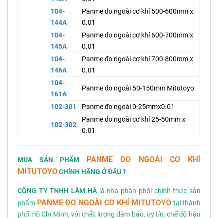
104-
Panme đo ngoài cơ khí 500-600mm x
144A
0.01
104-
Panme đo ngoài cơ khí 600-700mm x
145A
0.01
104-
Panme đo ngoài cơ khí 700-800mm x
146A
0.01
104-
Panme đo ngoài 50-150mm Mitutoyo
161A
102-301
Panme đo ngoài 0-25mmx0.01
Panme đo ngoài cơ khí 25-50mm x
102-302
0.01
PANME ĐO NGOÀI CƠ KHÍ
MUA SẢN PHẨM
MITUTOYO
CHÍNH HÃNG Ở ĐÂU ?
CÔNG TY TNHH LÂM HÀ
là nhà phân phối chính thức sản
PANME ĐO NGOÀI CƠ KHÍ MITUTOYO
phẩm
tại thành
phố Hồ Chí Minh, với chất lượng đảm bảo, uy tín, chế độ hậu