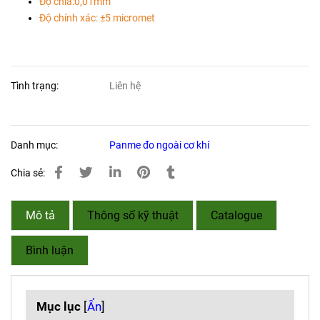
Độ chia:0,01mm
Độ chính xác: ±5 micromet
Tình trạng:
Liên hệ
Danh mục:
Panme đo ngoài cơ khí
Chia sẻ:
Mô tả
Thông số kỹ thuật
Catalogue
Bình luận
Mục lục
[
Ẩn
]