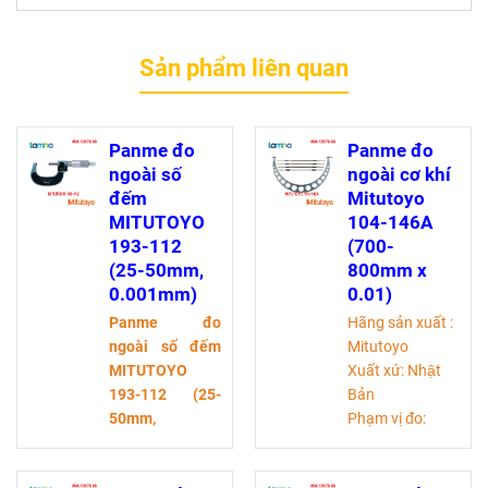
Sản phẩm liên quan
Panme đo
Panme đo
ngoài số
ngoài cơ khí
đếm
Mitutoyo
MITUTOYO
104-146A
193-112
(700-
(25-50mm,
800mm x
0.001mm)
0.01)
Panme đo
Hãng sản xuất :
ngoài số đếm
Mitutoyo
MITUTOYO
Xuất xứ: Nhật
193-112 (25-
Bản
50mm,
Phạm vị đo:
0.001mm)
là
700-800 mm
một thiết bị đo
Độ chia:0,01mm