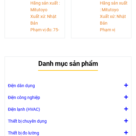
Hãng sản xuất :
Hãng sản xuất
Mitutoyo
: Mitutoyo
Xuất xứ: Nhật
Xuất xứ: Nhật
Bản
Bản
Phạm vị đo: 75-
Phạm vị
100mm
đo: 25-50mm
Độ chia:0,01mm
Độ
Độ chính
chia:0,001mm
xác: ±3 micromet
Độ chính
Danh mục sản phẩm
xác: ±2
micromet
Điện dân dụng
Điện công nghiệp
Điện lạnh (HVAC)
Thiết bị chuyên dụng
Thiết bị đo lường