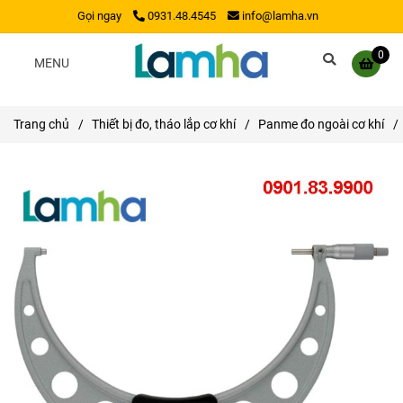
Gọi ngay
0931.48.4545
info@lamha.vn
0
MENU
Trang chủ
/
Thiết bị đo, tháo lắp cơ khí
/
Panme đo ngoài cơ khí
/