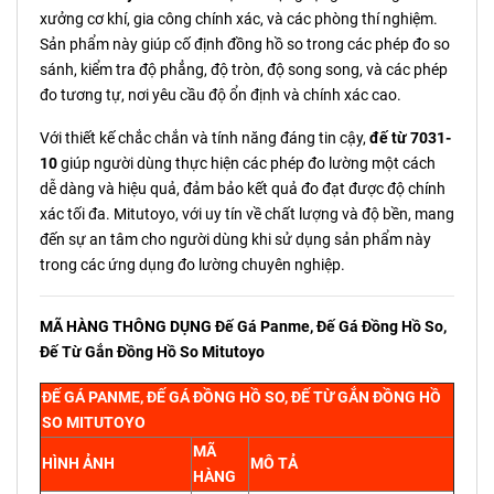
xưởng cơ khí, gia công chính xác, và các phòng thí nghiệm.
Sản phẩm này giúp cố định đồng hồ so trong các phép đo so
sánh, kiểm tra độ phẳng, độ tròn, độ song song, và các phép
đo tương tự, nơi yêu cầu độ ổn định và chính xác cao.
Với thiết kế chắc chắn và tính năng đáng tin cậy,
đế từ 7031-
10
giúp người dùng thực hiện các phép đo lường một cách
dễ dàng và hiệu quả, đảm bảo kết quả đo đạt được độ chính
xác tối đa. Mitutoyo, với uy tín về chất lượng và độ bền, mang
đến sự an tâm cho người dùng khi sử dụng sản phẩm này
trong các ứng dụng đo lường chuyên nghiệp.
MÃ HÀNG THÔNG DỤNG Đế Gá Panme, Đế Gá Đồng Hồ So,
Đế Từ Gắn Đồng Hồ So Mitutoyo
ĐẾ GÁ PANME, ĐẾ GÁ ĐỒNG HỒ SO, ĐẾ TỪ GẮN ĐỒNG HỒ
SO MITUTOYO
MÃ
HÌNH ẢNH
MÔ TẢ
HÀNG