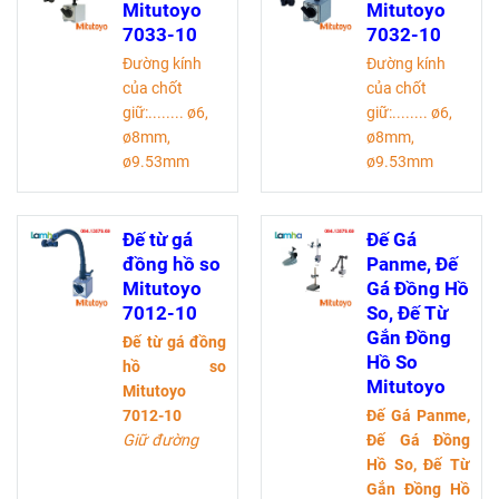
Phạm vi điều
Mitutoyo
Mitutoyo
chỉnh: 250mm.
7033-10
7032-10
Sử dụng cho
Đường kính
Đường kính
đồng hồ so
của chốt
của chốt
đường kính
giữ:........ ø6,
giữ:........ ø6,
trục: Ø8mm,
ø8mm,
ø8mm,
Ø9.53mm
ø9.53mm
ø9.53mm
(3/8”)
(3/8”)
Đế từ gá
Đế Gá
đồng hồ so
Panme, Đế
Mitutoyo
Gá Đồng Hồ
7012-10
So, Đế Từ
Gắn Đồng
Đế từ gá đồng
Hồ So
hồ so
Mitutoyo
Mitutoyo
7012-10
Đế Gá Panme,
Giữ đường
Đế Gá Đồng
kính trục :
Hồ So, Đế Từ
ø4mm,ø8mm,
Gắn Đồng Hồ