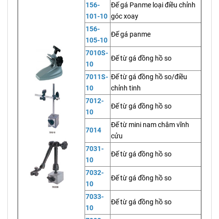
156-
Đế gá Panme loại điều chỉnh
101-10
góc xoay
156-
Đế gá panme
105-10
7010S-
Đế từ gá đồng hồ so
10
7011S-
Đế từ gá đồng hồ so/điều
10
chỉnh tinh
7012-
Đế từ gá đồng hồ so
10
Đế từ mini nam châm vĩnh
7014
cửu
7031-
Đế từ gá đồng hồ so
10
7032-
Đế từ gá đồng hồ so
10
7033-
Đế từ gá đồng hồ so
10