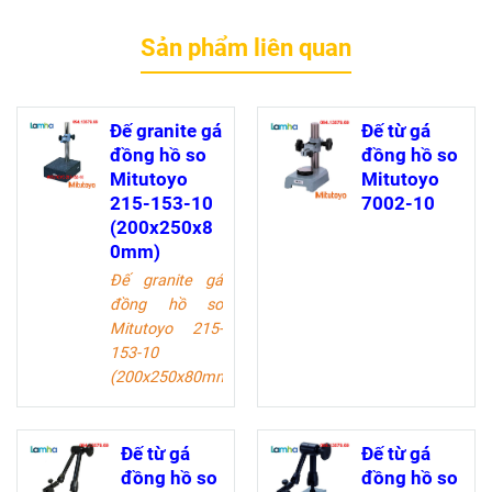
Sản phẩm liên quan
Đế granite gá
Đế từ gá
đồng hồ so
đồng hồ so
Mitutoyo
Mitutoyo
215-153-10
7002-10
(200x250x8
0mm)
Đế granite gá
đồng hồ so
Mitutoyo 215-
153-10
(200x250x80mm)
dùng
để cố định khi
thực hiện phép
đo, cho kết quả
Đế từ gá
Đế từ gá
chính xác nhất.
đồng hồ so
đồng hồ so