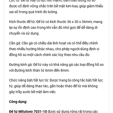
Lực từ: Đế từ này có lực hút mạnh, đảm bảo đồng hồ so
được cố định vững chắc trên bề mặt kim loại, giúp giảm thiểu
sai số trong quá trình đo lường.
Kích thước đế từ: Đế từ có kích thước 36 x 30 x 36mm, mang
lại sự ổn định cao trong khi vẫn đủ nhỏ gọn để dễ dàng di
chuyển và sử dụng.
Cần gá: Cần gá có chiều dài linh hoạt và có thể điều chỉnh
theo nhiều hướng khác nhau, cho phép người dùng định vị
đồng hồ so một cách chính xác tùy theo nhu cầu đo.
Đường kính gá: Đế từ này có khả năng gá các loại đồng hồ so
với đường kính thân từ 6mm đến 8mm.
Chức năng bật/tắt lực từ: Được trang bị công tắc bật/tắt lực
từ, giúp dễ dàng thao tác, gắn hoặc tháo đế từ mà không
gây trầy xước bề mặt làm việc.
Công dụng:
Đế từ Mitutoyo 7031-10
được sử dụng rộng rãi trong các