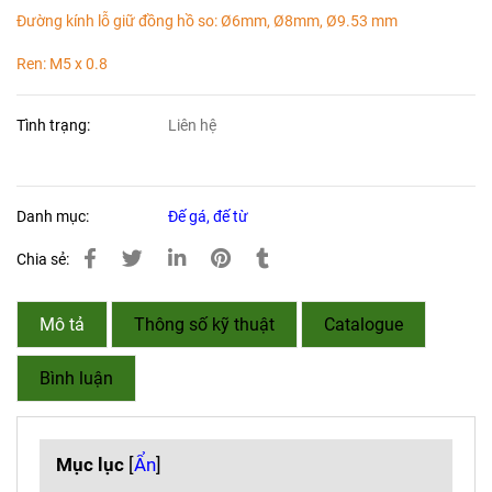
Đường kính lỗ giữ đồng hồ so: Ø6mm, Ø8mm, Ø9.53 mm
Ren: M5 x 0.8
Tình trạng:
Liên hệ
Danh mục:
Đế gá, đế từ
Chia sẻ:
Mô tả
Thông số kỹ thuật
Catalogue
Bình luận
Mục lục
[
Ẩn
]