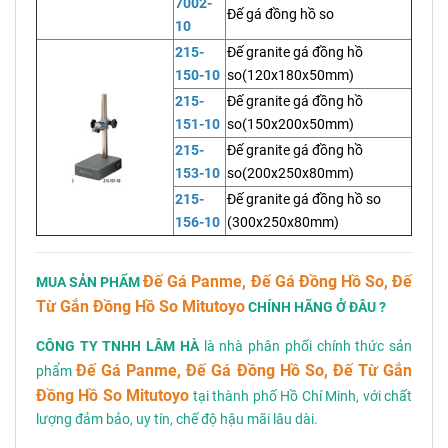
7002-
Đế gá đồng hồ so
10
215-
Đế granite gá đồng hồ
150-10
so(120x180x50mm)
215-
Đế granite gá đồng hồ
151-10
so(150x200x50mm)
215-
Đế granite gá đồng hồ
153-10
so(200x250x80mm)
215-
Đế granite gá đồng hồ so
156-10
(300x250x80mm)
Đế Gá Panme, Đế Gá Đồng Hồ So, Đế
MUA SẢN PHẨM
Từ Gắn Đồng Hồ So Mitutoyo
CHÍNH HÃNG Ở ĐÂU ?
CÔNG TY TNHH LÂM HÀ
là nhà phân phối chính thức sản
Đế Gá Panme, Đế Gá Đồng Hồ So, Đế Từ Gắn
phẩm
Đồng Hồ So Mitutoyo
tại thành phố Hồ Chí Minh, với chất
lượng đảm bảo, uy tín, chế độ hậu mãi lâu dài.