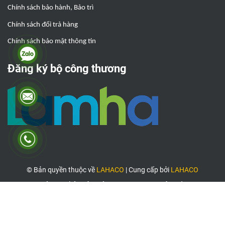
Chính sách bảo hành, Bảo trì
Chính sách đổi trả hàng
Chính sách bảo mật thông tin
Đăng ký bộ công thương
© Bản quyền thuộc về
LAHACO
|
Cung cấp bởi
LAHACO
Công ty chủ quản: Công ty TNHH TMDV Lâm Hà
Địa chỉ: 261/40/5/12 Chu Văn An, Phường 12, Quận Bình Thạnh, TP.
Hồ Chí Minh