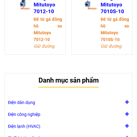
Phạm vi điều
Mitutoyo
Mitutoyo
chỉnh: 260mm.
7012-10
7010S-10
Sử dụng cho
Đế từ gá đồng
Đế từ gá đồng
đồng hồ so
hồ so
hồ so
đường kính
Mitutoyo
Mitutoyo
trục: Ø8mm,
7012-10
7010S-10
Ø9.53mm
Giữ đường
Giữ đường
kính trục :
kính trục :
ø4mm,ø8mm,
ø4mm,ø8mm,
ø9.53mm
ø9.53mm
Kích thước đế
Kích thước đế
Danh mục sản phẩm
từ (WxD) :
từ (WxD) :
50x58mm
50x58mm
Điện dân dụng
Điện công nghiệp
Điện lạnh (HVAC)