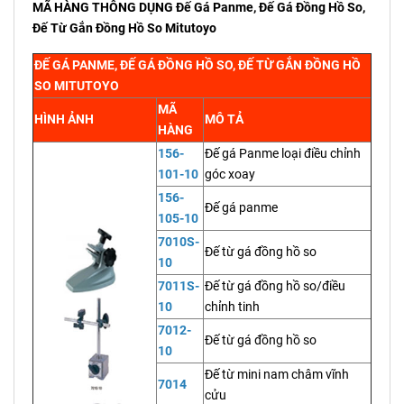
MÃ HÀNG THÔNG DỤNG Đế Gá Panme, Đế Gá Đồng Hồ So,
Đế Từ Gắn Đồng Hồ So Mitutoyo
ĐẾ GÁ PANME, ĐẾ GÁ ĐỒNG HỒ SO, ĐẾ TỪ GẮN ĐỒNG HỒ
SO MITUTOYO
MÃ
HÌNH ẢNH
MÔ TẢ
HÀNG
156-
Đế gá Panme loại điều chỉnh
101-10
góc xoay
156-
Đế gá panme
105-10
7010S-
Đế từ gá đồng hồ so
10
7011S-
Đế từ gá đồng hồ so/điều
10
chỉnh tinh
7012-
Đế từ gá đồng hồ so
10
Đế từ mini nam châm vĩnh
7014
cửu