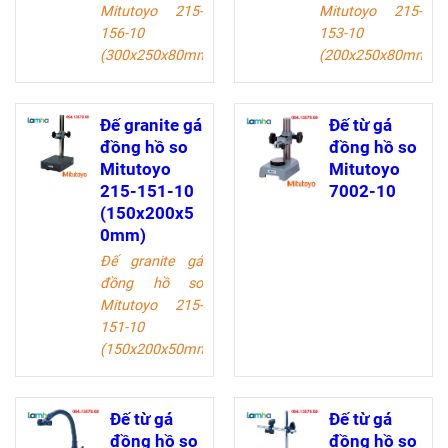
Mitutoyo 215-
Mitutoyo 215-
156-10
153-10
(300x250x80mm)
dùng
(200x250x80mm)
d
để cố định khi
để cố định khi
thực hiện phép
thực hiện phép
đo, cho kết quả
đo, cho kết quả
Đế granite gá
Đế từ gá
chính xác nhất.
chính xác nhất.
đồng hồ so
đồng hồ so
Phạm vi điều
Phạm vi điều
Mitutoyo
Mitutoyo
chỉnh: 250mm.
chỉnh: 250mm.
215-151-10
7002-10
Sử dụng cho
Sử dụng cho
(150x200x5
đồng hồ so
đồng hồ so
0mm)
đường kính
đường kính
Đế granite gá
trục: Ø8mm,
trục: Ø8mm,
đồng hồ so
Ø9.53mm
Ø9.53mm
Mitutoyo 215-
151-10
(150x200x50mm)
dùng
để cố định khi
thực hiện phép
đo, cho kết quả
Đế từ gá
Đế từ gá
chính xác nhất.
đồng hồ so
đồng hồ so