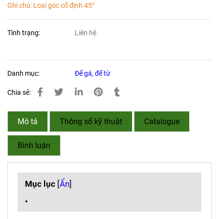
Ghi chú:
Loại góc cố định 45°
Tình trạng:
Liên hệ
Danh mục:
Đế gá, đế từ
Chia sẻ:
Mô tả
Thông số kỹ thuật
Catalogue
Bình luận
Mục lục
[
Ẩn
]