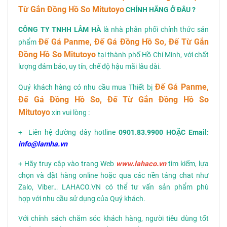
Từ Gắn Đồng Hồ So Mitutoyo
CHÍNH HÃNG Ở ĐÂU ?
CÔNG TY TNHH LÂM HÀ
là nhà phân phối chính thức sản
Đế Gá Panme, Đế Gá Đồng Hồ So, Đế Từ Gắn
phẩm
Đồng Hồ So Mitutoyo
tại thành phố Hồ Chí Minh, với chất
lượng đảm bảo, uy tín, chế độ hậu mãi lâu dài.
Đế Gá Panme,
Quý khách hàng có nhu cầu mua Thiết bị
Đế Gá Đồng Hồ So, Đế Từ Gắn Đồng Hồ So
Mitutoyo
xin vui lòng :
+ Liên hệ đường dây hotline
0901.83.9900 HOẶC Email:
info@lamha.vn
+ Hãy truy cập vào trang Web
www.lahaco.vn
tìm kiếm, lựa
chọn và đặt hàng online hoặc qua các nền tảng chat như
Zalo, Viber… LAHACO.VN có thể tư vấn sản phẩm phù
hợp với nhu cầu sử dụng của Quý khách.
Với chính sách chăm sóc khách hàng, người tiêu dùng tốt