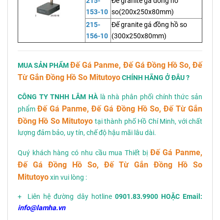
215-
Đế granite gá đồng hồ
153-10
so(200x250x80mm)
215-
Đế granite gá đồng hồ so
156-10
(300x250x80mm)
Đế Gá Panme, Đế Gá Đồng Hồ So, Đế
MUA SẢN PHẨM
Từ Gắn Đồng Hồ So Mitutoyo
CHÍNH HÃNG Ở ĐÂU ?
CÔNG TY TNHH LÂM HÀ
là nhà phân phối chính thức sản
Đế Gá Panme, Đế Gá Đồng Hồ So, Đế Từ Gắn
phẩm
Đồng Hồ So Mitutoyo
tại thành phố Hồ Chí Minh, với chất
lượng đảm bảo, uy tín, chế độ hậu mãi lâu dài.
Đế Gá Panme,
Quý khách hàng có nhu cầu mua Thiết bị
Đế Gá Đồng Hồ So, Đế Từ Gắn Đồng Hồ So
Mitutoyo
xin vui lòng :
+ Liên hệ đường dây hotline
0901.83.9900 HOẶC Email:
info@lamha.vn