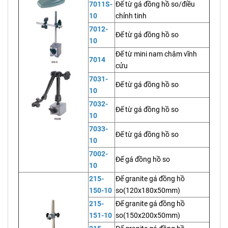
7011S-
Đế từ gá đồng hồ so/điều
10
chỉnh tinh
7012-
Đế từ gá đồng hồ so
10
Đế từ mini nam châm vĩnh
7014
cửu
7031-
Đế từ gá đồng hồ so
10
7032-
Đế từ gá đồng hồ so
10
7033-
Đế từ gá đồng hồ so
10
7002-
Đế gá đồng hồ so
10
215-
Đế granite gá đồng hồ
150-10
so(120x180x50mm)
215-
Đế granite gá đồng hồ
151-10
so(150x200x50mm)