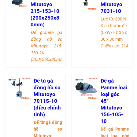
Mitutoyo
Mitutoyo
215-153-10
7031-10
(200x250x8
Lực từ: 300 N
0mm)
Kích thước đế
Đế granite gá
(LxWxH): 36 x
đồng hồ so
30 x 36 mm
Mitutoyo 215-
Chiều cao: 214
153-10
mm
(200x250x80mm)
dùng
Đường kính lỗ
để cố định khi
giữ đồng hồ
thực hiện phép
so: Ø6mm,
đo, cho kết quả
Ø8mm, Ø9.53
Đế từ gá
Đế gá
chính xác nhất.
mm
đồng hồ so
Panme loại
Phạm vi điều
Ren: M5 x 0.8
Mitutoyo
loại góc
chỉnh: 250mm.
7011S-10
45°
Sử dụng cho
(điều chỉnh
Mitutoyo
đồng hồ so
tinh)
156-105-
đường kính
10
Đế từ gá đồng
trục: Ø8mm,
hồ so
Đế gá Panme
Ø9.53mm
Mitutoyo
loại loại góc