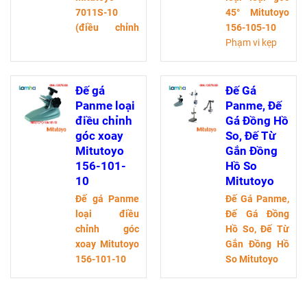
7011S-10
45° Mitutoyo
(điều chỉnh
156-105-10
tinh)
Phạm vi kẹp
Giữ đường
panme: Lên
kính trục :
đến 50mm
ø4mm,ø8mm,
Ghi chú:
Loại
Đế gá
Đế Gá
ø9.53mm
góc cố định
Panme loại
Panme, Đế
Kích thước đế
45°
điều chỉnh
Gá Đồng Hồ
từ (WxD) :
góc xoay
So, Đế Từ
50x58mm
Mitutoyo
Gắn Đồng
156-101-
Hồ So
10
Mitutoyo
Đế gá Panme
Đế Gá Panme,
loại điều
Đế Gá Đồng
chỉnh góc
Hồ So, Đế Từ
xoay Mitutoyo
Gắn Đồng Hồ
156-101-10
So Mitutoyo
Phạm vi kẹp
panme: Lên
đến 4 "/