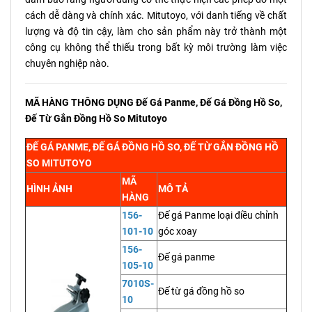
cách dễ dàng và chính xác. Mitutoyo, với danh tiếng về chất
lượng và độ tin cậy, làm cho sản phẩm này trở thành một
công cụ không thể thiếu trong bất kỳ môi trường làm việc
chuyên nghiệp nào.
MÃ HÀNG THÔNG DỤNG Đế Gá Panme, Đế Gá Đồng Hồ So,
Đế Từ Gắn Đồng Hồ So Mitutoyo
ĐẾ GÁ PANME, ĐẾ GÁ ĐỒNG HỒ SO, ĐẾ TỪ GẮN ĐỒNG HỒ
SO MITUTOYO
MÃ
HÌNH ẢNH
MÔ TẢ
HÀNG
156-
Đế gá Panme loại điều chỉnh
101-10
góc xoay
156-
Đế gá panme
105-10
7010S-
Đế từ gá đồng hồ so
10