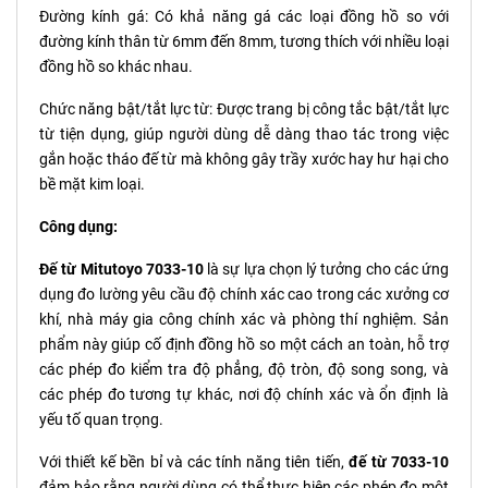
Đường kính gá: Có khả năng gá các loại đồng hồ so với
đường kính thân từ 6mm đến 8mm, tương thích với nhiều loại
đồng hồ so khác nhau.
Chức năng bật/tắt lực từ: Được trang bị công tắc bật/tắt lực
từ tiện dụng, giúp người dùng dễ dàng thao tác trong việc
gắn hoặc tháo đế từ mà không gây trầy xước hay hư hại cho
bề mặt kim loại.
Công dụng:
Đế từ Mitutoyo 7033-10
là sự lựa chọn lý tưởng cho các ứng
dụng đo lường yêu cầu độ chính xác cao trong các xưởng cơ
khí, nhà máy gia công chính xác và phòng thí nghiệm. Sản
phẩm này giúp cố định đồng hồ so một cách an toàn, hỗ trợ
các phép đo kiểm tra độ phẳng, độ tròn, độ song song, và
các phép đo tương tự khác, nơi độ chính xác và ổn định là
yếu tố quan trọng.
Với thiết kế bền bỉ và các tính năng tiên tiến,
đế từ 7033-10
đảm bảo rằng người dùng có thể thực hiện các phép đo một