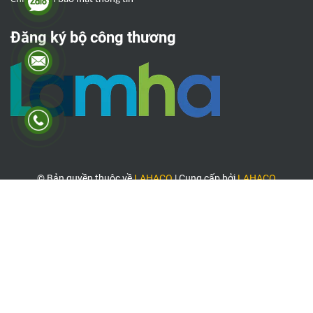
Đăng ký bộ công thương
© Bản quyền thuộc về
LAHACO
|
Cung cấp bởi
LAHACO
Công ty chủ quản: Công ty TNHH TMDV Lâm Hà
Địa chỉ: 261/40/5/12 Chu Văn An, Phường 12, Quận Bình Thạnh, TP.
Hồ Chí Minh
Mã số thuế: 0317837710 - Ngày cấp 16 tháng 05 năm 2023 - tại Sở
KHĐT TP. HCM
Người đại diện pháp luật: Nguyễn Thị
Thúy Diễ
m