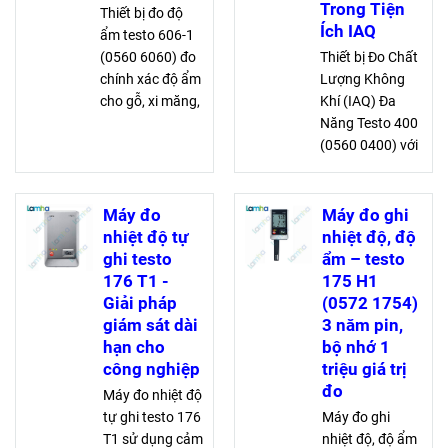
Trong Tiện
Thiết bị đo độ
Ích IAQ
ẩm testo 606-1
(0560 6060) đo
Thiết bị Đo Chất
chính xác độ ẩm
Lượng Không
cho gỗ, xi măng,
Khí (IAQ) Đa
vữa. Với đường
Năng Testo 400
cong cho nhiều
(0560 0400) với
loại gỗ, màn
cảm biến áp
hình đèn nền và
suất chính xác,
chức năng
hỗ trợ đo đa
Máy đo
Máy đo ghi
HOLD dễ sử
thông số, kết
nhiệt độ tự
nhiệt độ, độ
dụng, tiện lợi
nối đầu đo linh
ghi testo
ẩm – testo
cho mọi điều
hoạt, lưu và gửi
176 T1 -
175 H1
kiện
dữ liệu dễ dàng
Giải pháp
(0572 1754)
giám sát dài
3 năm pin,
hạn cho
bộ nhớ 1
công nghiệp
triệu giá trị
đo
Máy đo nhiệt độ
tự ghi testo 176
Máy đo ghi
T1 sử dụng cảm
nhiệt độ, độ ẩm