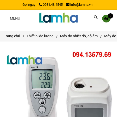
Gọi ngay
0931.48.4545
info@lamha.vn
0
MENU
Trang chủ
/
Thiết bị đo lường
/
Máy đo nhiệt độ, độ ẩm
/
Máy đo 