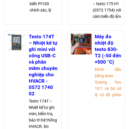
biến Pt100
– testo 175 H1
chính xác, lý
(0572 1754) với
tưởng cho giám
cảm biến độ ẩm
sát dài hạn với
gắn ngoài, đo
bộ nhớ lớn và
chính xác, theo
pin bền tới 8
dõi liên tục. Bộ
Testo 174T
Máy đo
năm, đạt chuẩn
nhớ lớn, phần
– Nhiệt kế tự
nhiệt độ
EN 12830,
mềm miễn phí,
ghi mini với
testo 830-
HACCP, IP68
pin hoạt động 3
cổng USB-C
T2 (-50 đến
năm
và phần
+500 °C)
mềm chuyên
Đánh dấu
nghiệp cho
bằng laser
HVACR -
Quang học
0572 1740
10:1 và bộ xử
02
lý có độ phân
Testo 174T –
giải cao cho
Nhiệt kế tự ghi
kết quả đo
mini, kiểm tra,
chính xác
bảo trì hệ thống
Độ chính xác
HVACR. Đo
với độ phân