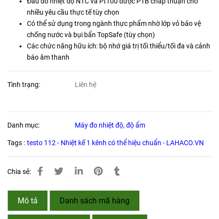
Đầu dò nhiệt độ NTC và Pt100 được PTB chấp thuận cho
nhiều yêu cầu thực tế tùy chọn
Có thể sử dụng trong ngành thực phẩm nhờ lớp vỏ bảo vệ
chống nước và bụi bẩn TopSafe (tùy chọn)
Các chức năng hữu ích: bộ nhớ giá trị tối thiểu/tối đa và cảnh
báo âm thanh
Tình trạng:
Liên hệ
Danh mục:
Máy đo nhiệt độ, độ ẩm
Tags :
testo 112 - Nhiệt kế 1 kênh có thể hiệu chuẩn - LAHACO.VN
Chia sẻ:
Mô tả
Danh sách mã hàng