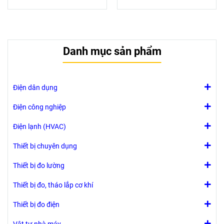
nhiệt độ từ -30
giải 0,1 ° C
°C đến +70 °C,
Dễ sử dụng
dễ đọc qua USB-
nhờ thiết kế
C. Phân tích
kiểu súng
Danh mục sản phẩm
bằng phần mềm
Độ phát xạ có
chuyên nghiệp,
thể điều chỉnh
báo cáo Excel
Chức năng giữ
tiện lợi
(để giữ lại giá
Điện dân dụng
trị đọc)
Điện công nghiệp
Điện lạnh (HVAC)
Thiết bị chuyên dụng
Thiết bị đo lường
Thiết bị đo, tháo lắp cơ khí
Thiết bị đo điện