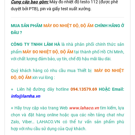
Cung cấp bao gồm:
Máy đo nhiệt độ testo 112 (được phê
duyệt bởi PTB), pin và giấy test xuất xưởng.
MUA SẢN PHẨM
MÁY ĐO NHIỆT ĐỘ, ĐỘ ẨM
CHÍNH HÃNG Ở
ĐÂU ?
CÔNG TY TNHH LÂM HÀ
là nhà phân phối chính thức sản
phẩm
MÁY ĐO NHIỆT ĐỘ, ĐỘ ẨM
tại thành phố Hồ Chí Minh,
với chất lượng đảm bảo, uy tín, chế độ hậu mãi lâu dài.
Quý khách hàng có nhu cầu mua Thiết bị
MÁY ĐO NHIỆT
ĐỘ, ĐỘ ẨM
xin vui lòng :
+ Liên hệ đường dây hotline
094.13579.69
HOẶC Email:
info@lamha.vn
+ Hãy truy cập vào trang Web
www.lahaco.vn
tìm kiếm, lựa
chọn và đặt hàng online hoặc qua các nền tảng chat như
Zalo, Viber… LAHACO.VN có thể tư vấn sản phẩm phù
hợp với nhu cầu sử dụng của Quý khách.