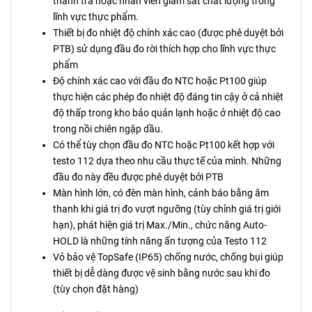
thanh tra hoặc nhân viên giám sát chất lượng trong
lĩnh vực thực phẩm.
Thiết bị đo nhiệt độ chính xác cao (được phê duyệt bởi
PTB) sử dụng đầu đo rời thích hợp cho lĩnh vực thực
phẩm
Độ chính xác cao với đầu đo NTC hoặc Pt100 giúp
thực hiện các phép đo nhiệt độ đáng tin cậy ở cả nhiệt
độ thấp trong kho bảo quản lạnh hoặc ở nhiệt độ cao
trong nồi chiên ngập dầu.
Có thể tùy chọn đầu đo NTC hoặc Pt100 kết hợp với
testo 112 dựa theo nhu cầu thực tế của mình. Những
đầu đo này đều được phê duyệt bởi PTB
Màn hình lớn, có đèn màn hình, cảnh báo bằng âm
thanh khi giá trị đo vượt ngưỡng (tùy chỉnh giá trị giới
hạn), phát hiện giá trị Max./Min., chức năng Auto-
HOLD là những tính năng ấn tượng của Testo 112
Vỏ bảo vệ TopSafe (IP65) chống nước, chống bụi giúp
thiết bị dễ dàng được vệ sinh bằng nước sau khi đo
(tùy chọn đặt hàng)