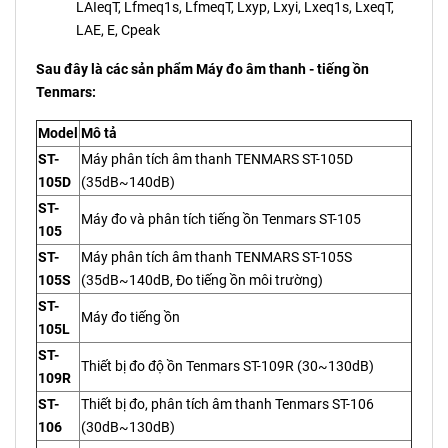
LAIeqT, Lfmeq1s, LfmeqT, Lxyp, Lxyi, Lxeq1s, LxeqT,
LAE, E, Cpeak
Sau đây là các sản phẩm Máy đo âm thanh - tiếng ồn
Tenmars:
Model
Mô tả
ST-
Máy phân tích âm thanh TENMARS ST-105D
105D
(35dB~140dB)
ST-
Máy đo và phân tích tiếng ồn Tenmars ST-105
105
ST-
Máy phân tích âm thanh TENMARS ST-105S
105S
(35dB~140dB, Đo tiếng ồn môi trường)
ST-
Máy đo tiếng ồn
105L
ST-
Thiết bị đo độ ồn Tenmars ST-109R (30~130dB)
109R
ST-
Thiết bị đo, phân tích âm thanh Tenmars ST-106
106
(30dB~130dB)