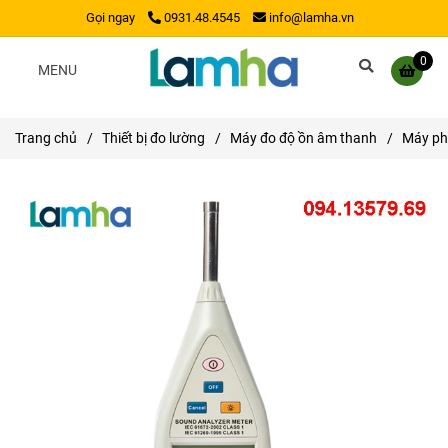
Gọi ngay
0931.48.4545
info@lamha.vn
0
MENU
Trang chủ
/
Thiết bị đo lường
/
Máy đo độ ồn âm thanh
/
Máy ph