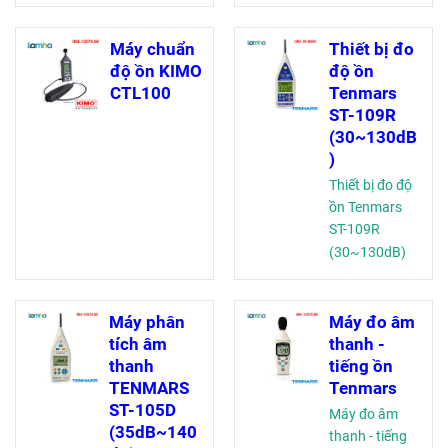
2, lý tưởng cho
trong công
kiểm tra ô nhiễm
nghiệp, sự kiện,
tiếng ồn với bộ
điều hòa không
Máy chuẩn
Thiết bị đo
nhớ đến 31.000
khí. Độ chính
độ ồn KIMO
độ ồn
giá trị đo, tích
xác cao, bền bỉ,
CTL100
Tenmars
hợp phần mềm
lý tưởng kiểm
ST-109R
phân tích dữ liệu
soát tiếng ồn
(30~130dB
)
Thiết bị đo độ
ồn Tenmars
ST-109R
(30~130dB)
Máy phân
Máy đo âm
tích âm
thanh -
thanh
tiếng ồn
TENMARS
Tenmars
ST-105D
Máy đo âm
(35dB~140
thanh - tiếng