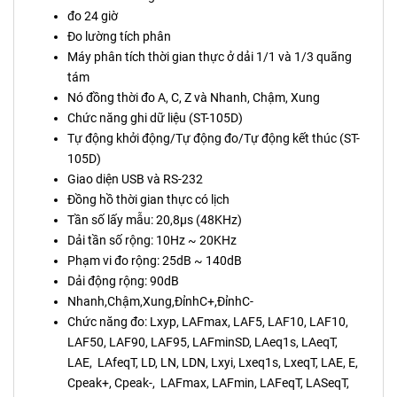
đo 24 giờ
Đo lường tích phân
Máy phân tích thời gian thực ở dải 1/1 và 1/3 quãng
tám
Nó đồng thời đo A, C, Z và Nhanh, Chậm, Xung
Chức năng ghi dữ liệu (ST-105D)
Tự động khởi động/Tự động đo/Tự động kết thúc (ST-
105D)
Giao diện USB và RS-232
Đồng hồ thời gian thực có lịch
Tần số lấy mẫu: 20,8µs (48KHz)
Dải tần số rộng: 10Hz ~ 20KHz
Phạm vi đo rộng: 25dB ~ 140dB
Dải động rộng: 90dB
Nhanh,Chậm,Xung,ĐỉnhC+,ĐỉnhC-
Chức năng đo: Lxyp, LAFmax, LAF5, LAF10, LAF10,
LAF50, LAF90, LAF95, LAFminSD, LAeq1s, LAeqT,
LAE, LAfeqT, LD, LN, LDN, Lxyi, Lxeq1s, LxeqT, LAE, E,
Cpeak+, Cpeak-, LAFmax, LAFmin, LAFeqT, LASeqT,