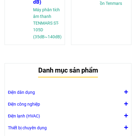
dB)
ồn Tenmars
Máy phân tích
âm thanh
TENMARS ST-
105D
(35dB~140dB)
Danh mục sản phẩm
Điện dân dụng
Điện công nghiệp
Điện lạnh (HVAC)
Thiết bị chuyên dụng