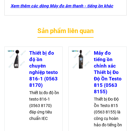
Xem thêm các dòng Máy đo âm thanh - tiếng ồn khác
Sản phẩm liên quan
Thiết bị đo
Máy đo
độ ồn
tiếng ồn
chuyên
chính xác
nghiệp testo
Thiết bị Đo
816-1 (0563
Độ Ồn Testo
8170)
815 (0563
8155)
Thiết bị đo độ ồn
testo 816-1
Thiết bị Đo Độ
(0563 8170)
Ồn Testo 815
đáp ứng tiêu
(0563 8155) là
chuẩn IEC
công cụ hoàn
61672-1 Class
hảo đo tiếng ồn