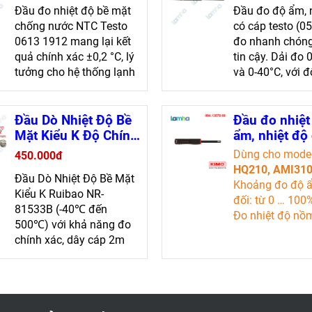
NTC Testo 0613
(0572 6174) 
Đầu đo nhiệt độ bề mặt
Đầu đo độ ẩm, 
1912 - Đo chính xác
lường chính 
chống nước NTC Testo
có cáp testo (0
trong mọi điều kiện
trong tầm ta
0613 1912 mang lại kết
đo nhanh chón
quả chính xác ±0,2 °C, lý
tin cậy. Dải đo
tưởng cho hệ thống lạnh
và 0-40°C, với đ
và bảo quản ở nhiệt độ
xác cao và đườ
từ -50 đến +150 °C. Thích
chỉ 4 mm
hợp trong nhiều môi
Đầu Dò Nhiệt Độ Bề
Đầu đo nhiệt
trường
Mặt Kiểu K Độ Chính
ẩm, nhiệt độ
Xác Cao Ruibao NR-
sương KIMO
Dùng cho mode
450.000đ
81533B (-40℃ đến
SHR110 (Dùn
HQ210, AMI31
Đầu Dò Nhiệt Độ Bề Mặt
500℃)
model: VT21
Khoảng đo độ 
Kiểu K Ruibao NR-
HQ210, AMI
đối: từ 0 … 10
81533B (-40℃ đến
Đo nhiệt độ nồ
500℃) với khả năng đo
-50 … +100°C
chính xác, dây cáp 2m
Đo nhiệt độ đi
tiện lợi. Linh hoạt đo từ
từ -50 … +100°C
-40℃ đến 500℃, độ bền
bỉ cao