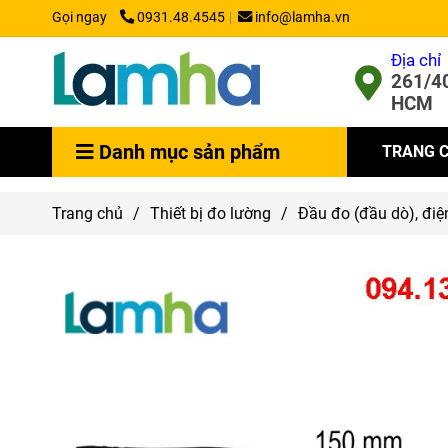
Gọi ngay
0931.48.4545
info@lamha.vn
Địa chỉ
261/40
HCM
Danh mục sản phẩm
TRANG 
Trang chủ
/
Thiết bị đo lường
/
Đầu đo (đầu dò), điệ