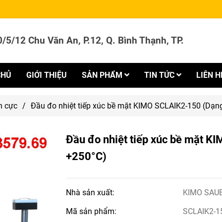
/5/12 Chu Văn An, P.12, Q. Bình Thạnh, TP.
CHỦ
GIỚI THIỆU
SẢN PHẨM
TIN TỨC
LIÊN H
n cực
/
Đầu đo nhiệt tiếp xúc bề mặt KIMO SCLAIK2-150 (Dạng t
Đầu đo nhiệt tiếp xúc bề mặt KI
+250°C)
Nhà sản xuất:
KIMO SAU
Mã sản phẩm:
SCLAIK2-1