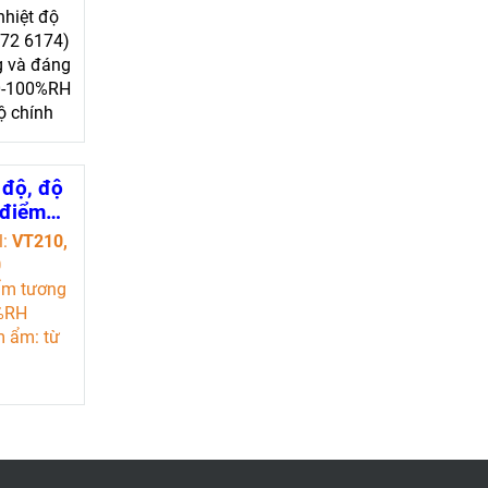
- Đo
nhiệt độ
xác
572 6174)
y
g và đáng
 0-100%RH
ộ chính
ng kính
 độ, độ
 điểm
l:
VT210,
g cho
0
0,
ẩm tương
310)
0%RH
m ẩm: từ
ểm sương:
td