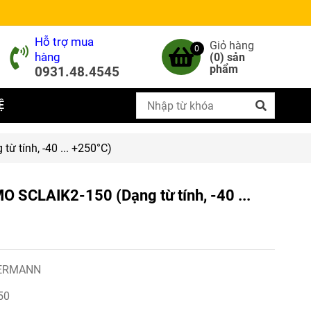
Hỗ trợ mua
Giỏ hàng
0
hàng
(
0
) sản
phẩm
0931.48.4545
Ệ
ừ tính, -40 ... +250°C)
MO SCLAIK2-150 (Dạng từ tính, -40 ...
ERMANN
50