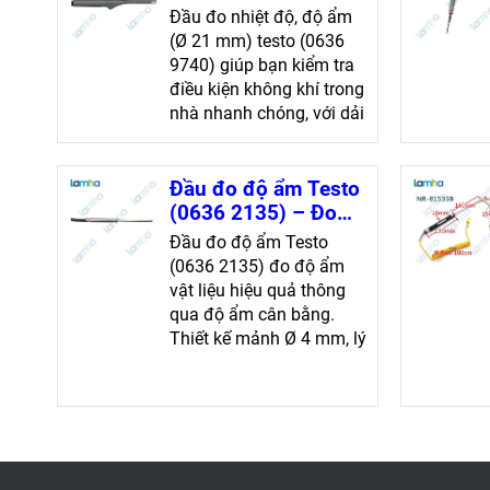
9740) chính xác và
Đầu đo nhiệt độ, độ ẩm
nhanh chóng
(Ø 21 mm) testo (0636
9740) giúp bạn kiểm tra
điều kiện không khí trong
nhà nhanh chóng, với dải
đo từ -20 đến +70 °C,
đảm bảo độ chính xác
cao
Đầu đo độ ẩm Testo
(0636 2135) – Đo
độ ẩm vật liệu trong
Đầu đo độ ẩm Testo
không gian hẹp hiệu
(0636 2135) đo độ ẩm
quả
vật liệu hiệu quả thông
qua độ ẩm cân bằng.
Thiết kế mảnh Ø 4 mm, lý
tưởng cho không gian
chật hẹp. Đo lường chính
xác cho bê tông, gỗ, vữa
và gạch