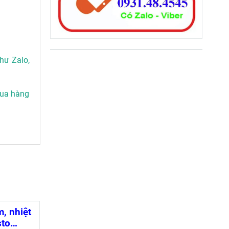
hư Zalo,
mua hàng
, nhiệt
sto