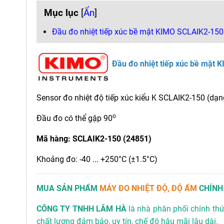
Mục lục
[
Ẩn
]
Đầu đo nhiệt tiếp xúc bề mặt KIMO SCLAIK2-150 (
Đầu đo nhiệt tiếp xúc bề mặt K
Sensor đo nhiệt độ tiếp xúc kiểu K SCLAIK2-150 (dạng
o
Đầu đo có thể gập 90
Mã hàng: SCLAIK2-150 (24851)
Khoảng đo: -40 ... +250°C (±1.5°C)
MUA SẢN PHẨM
MÁY ĐO NHIỆT ĐỘ, ĐỘ ẨM
CHÍNH
CÔNG TY TNHH LÂM HÀ
là nhà phân phối chính th
chất lượng đảm bảo, uy tín, chế độ hậu mãi lâu dài.