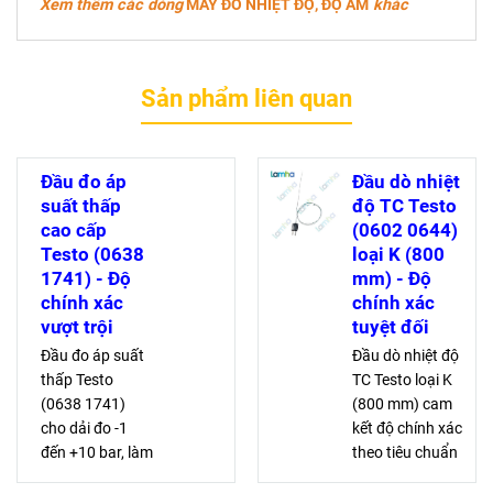
Xem thêm các dòng
MÁY ĐO NHIỆT ĐỘ, ĐỘ ẨM
khác
Sản phẩm liên quan
Đầu đo áp
Đầu dò nhiệt
suất thấp
độ TC Testo
cao cấp
(0602 0644)
Testo (0638
loại K (800
1741) - Độ
mm) - Độ
chính xác
chính xác
vượt trội
tuyệt đối
Đầu đo áp suất
Đầu dò nhiệt độ
thấp Testo
TC Testo loại K
(0638 1741)
(800 mm) cam
cho dải đo -1
kết độ chính xác
đến +10 bar, làm
theo tiêu chuẩn
bằng thép
EN 60584-1, với