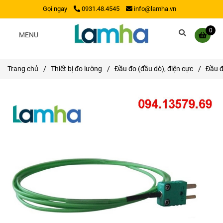
Gọi ngay
0931.48.4545
info@lamha.vn
0
MENU
Trang chủ
/
Thiết bị đo lường
/
Đầu đo (đầu dò), điện cực
/
Đầu đ