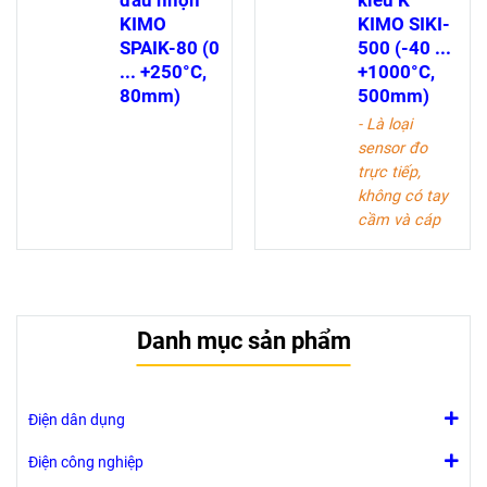
đầu nhọn
kiểu K
thước nhỏ gọn
KIMO
KIMO SIKI-
dễ sử dụng
SPAIK-80 (0
500 (-40 ...
... +250°C,
+1000°C,
80mm)
500mm)
- Là loại
sensor đo
trực tiếp,
không có tay
cầm và cáp
dài.
- Độ chính
xác cao.
- Thời gian hồi
Danh mục sản phẩm
đáp nhanh
- Vật liệu đầu
đo: làm bằng
thép không gỉ
Điện dân dụng
Điện công nghiệp