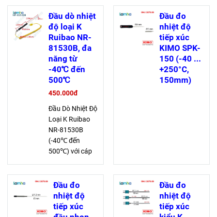
không gỉ bền bỉ.
dải đo rộng -50
Độ chính xác
đến +400°C.
Đầu dò nhiệt
Đầu đo
±1% của fsv và
Cáp dài linh
độ loại K
nhiệt độ
khả năng chịu
hoạt, tích hợp
Ruibao NR-
tiếp xúc
quá tải 25 bar.
plug
81530B, đa
KIMO SPK-
Hoạt động từ
thermocouple
năng từ
150 (-40 ...
-40 đến +100°C
tiện lợi.
-40℃ đến
+250°C,
500℃
150mm)
450.000đ
Đầu Dò Nhiệt Độ
Loại K Ruibao
NR-81530B
(-40℃ đến
500℃) với cáp
2m linh hoạt,
chất liệu bền bỉ,
dải đo rộng, lý
Đầu đo
Đầu đo
tưởng cho nhiều
nhiệt độ
nhiệt độ
ứng dụng đo
tiếp xúc
tiếp xúc
nhiệt độ. Kích