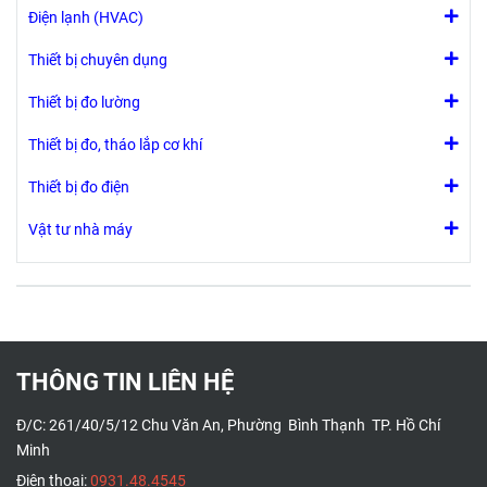
Điện lạnh (HVAC)
Thiết bị chuyên dụng
Thiết bị đo lường
Thiết bị đo, tháo lắp cơ khí
Thiết bị đo điện
Vật tư nhà máy
THÔNG TIN LIÊN HỆ
Đ/C: 261/40/5/12 Chu Văn An, Phường Bình Thạnh TP. Hồ Chí
Minh
Điện thoại:
0931.48.4545