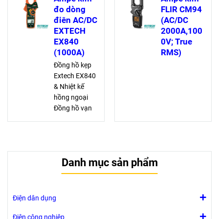
6000 Ω. Thiết kế
áp AC, DC và
đo dòng
FLIR CM94
nhỏ gọn, đa
điện trở vượt
điên AC/DC
(AC/DC
dụng, phù hợp
trội, tích hợp còi
EXTECH
2000A,100
kỹ sư điện,
kiểm tra liên tục
EX840
0V; True
HVAC, giáo dục
tiện dụng
(1000A)
RMS)
Đồng hồ kẹp
Extech EX840
& Nhiệt kế
hồng ngoại
Đồng hồ vạn
năng dạng kẹp
công nghiệp
có xếp hạng
an toàn CAT
Danh mục sản phẩm
IV-600V và
tích hợp nhiệt
kế hồng ngoại
không tiếp
Điện dân dụng
xúc.
Điện công nghiệp