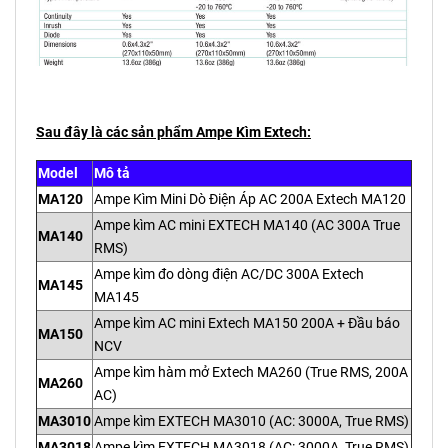
Sau đây là các sản phẩm Ampe Kìm Extech:
Model
Mô tả
MA120
Ampe Kìm Mini Dò Điện Áp AC 200A Extech MA120
Ampe kìm AC mini EXTECH MA140 (AC 300A True
MA140
RMS)
Ampe kìm đo dòng điện AC/DC 300A Extech
MA145
MA145
Ampe kìm AC mini Extech MA150 200A + Đầu báo
MA150
NCV
Ampe kìm hàm mở Extech MA260 (True RMS, 200A
MA260
AC)
MA3010
Ampe kìm EXTECH MA3010 (AC: 3000A, True RMS)
MA3018
Ampe kìm EXTECH MA3018 (AC: 3000A, True RMS)