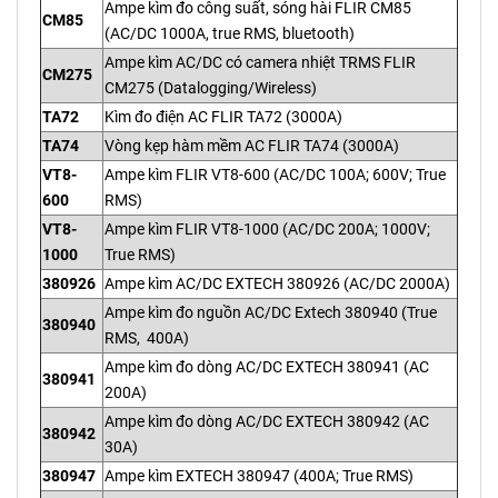
Ampe kìm đo công suất, sóng hài FLIR CM85
CM85
(AC/DC 1000A, true RMS, bluetooth)
Ampe kìm AC/DC có camera nhiệt TRMS FLIR
CM275
CM275 (Datalogging/Wireless)
TA72
Kìm đo điện AC FLIR TA72 (3000A)
TA74
Vòng kẹp hàm mềm AC FLIR TA74 (3000A)
VT8-
Ampe kìm FLIR VT8-600 (AC/DC 100A; 600V; True
600
RMS)
VT8-
Ampe kìm FLIR VT8-1000 (AC/DC 200A; 1000V;
1000
True RMS)
380926
Ampe kìm AC/DC EXTECH 380926 (AC/DC 2000A)
Ampe kìm đo nguồn AC/DC Extech 380940 (True
380940
RMS, 400A)
Ampe kìm đo dòng AC/DC EXTECH 380941 (AC
380941
200A)
Ampe kìm đo dòng AC/DC EXTECH 380942 (AC
380942
30A)
380947
Ampe kìm EXTECH 380947 (400A; True RMS)