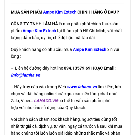
MUA SẢN PHẨM
Ampe Kìm Extech
CHÍNH HÃNG Ở ĐÂU ?
CÔNG TY TNHH LÂM HÀ
là nhà phân phối chính thức sản
phẩm
Ampe Kìm Extech
tại thành phố Hồ Chí Minh, với chất
lượng đảm bảo, uy tín, chế độ hậu mãi lâu dài.
Quý khách hàng có nhu cầu mua
Ampe Kìm Extech
xin vui
lòng :
+ Liên hệ đường dây hotline
094.13579.69 HOẶC Email:
info@lamha.vn
+ Hãy truy cập vào trang Web
www.lahaco.vn
tìm kiếm, lựa
chọn và đặt hàng online hoặc qua các nền tảng chat như
Zalo, Viber…
LAHACO.VN
có thể tư vấn sản phẩm phù
hợp với nhu cầu sử dụng của Quý khách.
Với chính sách chăm sóc khách hàng, người tiêu dùng tốt
nhất từ giá cả, dịch vụ, tư vấn, ngay cả trước và sau khi mua
hàng chúng tôi luôn luôn giải đáp những thắc mắc và phản