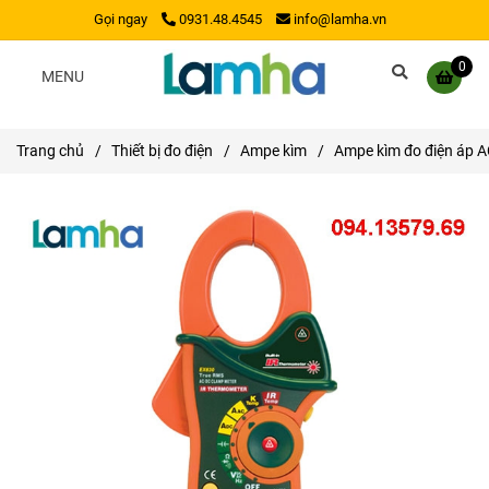
Gọi ngay
0931.48.4545
info@lamha.vn
0
MENU
Trang chủ
/
Thiết bị đo điện
/
Ampe kìm
/
Ampe kìm đo điện áp A