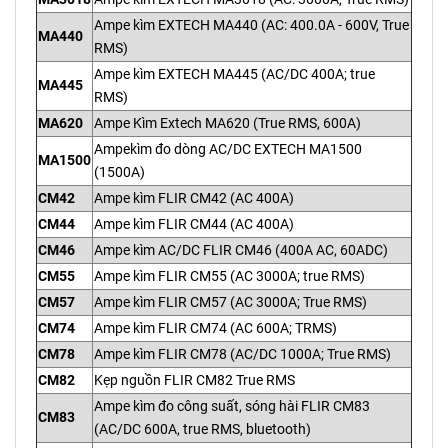
Ampe kìm EXTECH MA440 (AC: 400.0A - 600V, True
MA440
RMS)
Ampe kìm EXTECH MA445 (AC/DC 400A; true
MA445
RMS)
MA620
Ampe Kìm Extech MA620 (True RMS, 600A)
Ampekìm đo dòng AC/DC EXTECH MA1500
MA1500
(1500A)
CM42
Ampe kìm FLIR CM42 (AC 400A)
CM44
Ampe kìm FLIR CM44 (AC 400A)
CM46
Ampe kìm AC/DC FLIR CM46 (400A AC, 60ADC)
CM55
Ampe kìm FLIR CM55 (AC 3000A; true RMS)
CM57
Ampe kìm FLIR CM57 (AC 3000A; True RMS)
CM74
Ampe kìm FLIR CM74 (AC 600A; TRMS)
CM78
Ampe kìm FLIR CM78 (AC/DC 1000A; True RMS)
CM82
Kẹp nguồn FLIR CM82 True RMS
Ampe kìm đo công suất, sóng hài FLIR CM83
CM83
(AC/DC 600A, true RMS, bluetooth)