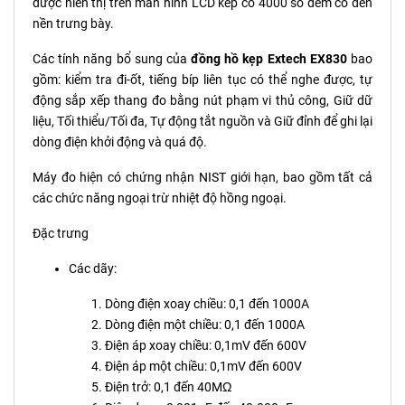
được hiển thị trên màn hình LCD kép có 4000 số đếm có đèn
nền trưng bày.
Các tính năng bổ sung của
đồng hồ kẹp Extech EX830
bao
gồm: kiểm tra đi-ốt, tiếng bíp liên tục có thể nghe được, tự
động sắp xếp thang đo bằng nút phạm vi thủ công, Giữ dữ
liệu, Tối thiểu/Tối đa, Tự động tắt nguồn và Giữ đỉnh để ghi lại
dòng điện khởi động và quá độ.
Máy đo hiện có chứng nhận NIST giới hạn, bao gồm tất cả
các chức năng ngoại trừ nhiệt độ hồng ngoại.
Đặc trưng
Các dãy:
Dòng điện xoay chiều: 0,1 đến 1000A
Dòng điện một chiều: 0,1 đến 1000A
Điện áp xoay chiều: 0,1mV đến 600V
Điện áp một chiều: 0,1mV đến 600V
Điện trở: 0,1 đến 40MΩ