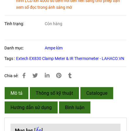
hình LCD lớn 4000 số đếm với đèn nền sáng cho phép bạn
xem số đọc trong ánh sáng mờ
Tình trạng:
Còn hàng
Danh mục:
Ampe kìm
Tags :
Extech EX830 Clamp Meter & IR Thermometer - LAHACO.VN
Chia sẻ:
Mô tả
Thông số kỹ thuật
Catalogue
Hướng dẫn sử dụng
Bình luận
Mục lục
[
Ẩn
]