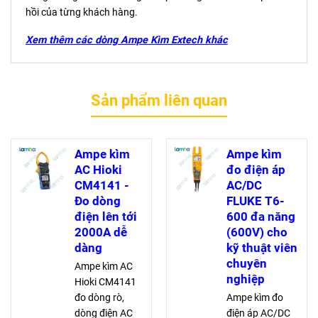
hồi của từng khách hàng.
Xem thêm các dòng Ampe Kìm Extech khác
Sản phẩm liên quan
Ampe kìm
Ampe kìm
AC Hioki
đo điện áp
CM4141 -
AC/DC
Đo dòng
FLUKE T6-
điện lên tới
600 đa năng
2000A dễ
(600V) cho
dàng
kỹ thuật viên
chuyên
Ampe kìm AC
nghiệp
Hioki CM4141
đo dòng rò,
Ampe kìm đo
dòng điện AC
điện áp AC/DC