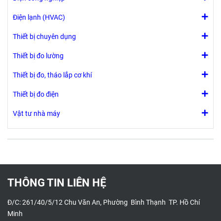
Điện lạnh (HVAC)
Thiết bị chuyên dụng
Thiết bị đo lường
Thiết bị đo, tháo lắp cơ khí
Thiết bị đo điện
Vật tư nhà máy
THÔNG TIN LIÊN HỆ
Đ/C: 261/40/5/12 Chu Văn An, Phường Bình Thạnh TP. Hồ Chí
Minh