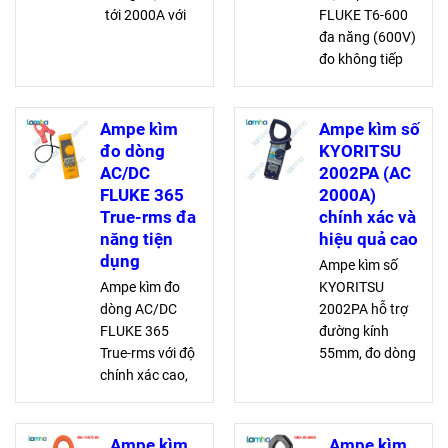
tới 2000A với
FLUKE T6-600
độ chính xác
đa năng (600V)
cao. Tích hợp
đo không tiếp
công nghệ hiện
xúc, hỗ trợ đo
đại, người dùng
điện áp, dòng
dễ dàng có
điện, tần số,
Ampe kìm
Ampe kìm số
nhiều lựa chọn
giúp kỹ thuật
đo dòng
KYORITSU
sử dụng
viên và thợ điện
AC/DC
2002PA (AC
Ngưng sản
kiểm tra và khắc
FLUKE 365
2000A)
xuất -> Hioki
phục sự cố hiệu
True-rms đa
chính xác và
quả.
đề xuất mã
năng tiện
hiệu quả cao
dụng
thay
Ampe kìm số
thế:
Ampe
Ampe kìm đo
KYORITSU
kìm AC Hioki
dòng AC/DC
2002PA hỗ trợ
CM4141-50
FLUKE 365
đường kính
True-rms với độ
55mm, đo dòng
chính xác cao,
AC đến 2000A,
đo dòng AC/DC
độ chính xác
200A, điện áp
cao, kèm que
600V, điện trở
đo, pin. Đo điện
Ampe kìm
Ampe kìm