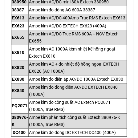
380950
Ampe kìm AC/DC mini 80A Extech 380950
38387
Ampe kìm đo dòng AC 600A 38387
EX613
Ampe kìm AC/DC 400Amp True RMS Extech EX613
EX623
Ampe kìm AC/DC EXTECH EX623 (400A)
Ampe kìm AC/DC True RMS 600A + NCV Extech
EX655
EX655
Ampe kìm AC 1000A kèm nhiệt kế hồng ngoại
EX810
Extech EX810
Ampe kìm AC + đo nhiệt độ hồng ngoại EXTECH
EX820
EX820 (AC 1000A)
EX830
Ampe kìm đo điện áp AC/DC 1000A Extech EX830
Ampe kìm đo dòng điên AC/DC EXTECH EX840
EX840
(1000A)
Ampe kìm đo công suất AC Extech PQ2071
PQ2071
(1000A, True RMS)
380976-
Ampe kìm phân tích công suất Extech 380976-K
K
(1000A, True RMS)
DC400
Ampe kìm đo dòng DC EXTECH DC400 (400A)