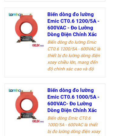
tưởng cho các kỹ sư điện
và doanh nghiệp trong
Biến dòng đo lường
ngành công nghiệp điện.
Emic CT0.6 1200/5A -
600VAC - Đo Lường
Tài liệu kỹ thuật
Dòng Điện Chính Xác
Biến dòng đo lường Emic
CT0.6 1200/5A - 600VAC
là
thiết bị đo lường dòng điện
xoay chiều lớn, mang đến
độ chính xác cao và độ
bền vượt trội. Sản phẩm lý
tưởng cho các kỹ sư điện
và doanh nghiệp trong
Biến dòng đo lường
ngành công nghiệp điện.
Emic CT0.6 1000/5A -
600VAC- Đo Lường
Tài liệu kỹ thuật
Dòng Điện Chính Xác
Biến dòng Emic CT0.6
1000/5A - 600VAC là thiết
bị đo lường dòng điện xoay