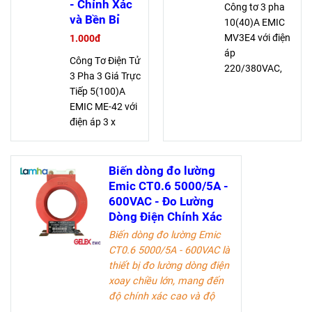
- Chính Xác
Công tơ 3 pha
và Bền Bỉ
10(40)A EMIC
MV3E4 với điện
1.000đ
áp
Công Tơ Điện Tử
220/380VAC,
3 Pha 3 Giá Trực
dòng điện danh
Tiếp 5(100)A
định 10A và
EMIC ME-42 với
quá tải 40A,
điện áp 3 x
cấp chính xác 2,
57,5/100-
giúp đo đạc
240/415V, dòng
chính xác và
định mức 5A,
Biến dòng đo lường
bền bỉ với 140
quá tải 100A,
Emic CT0.6 5000/5A -
vòng/kWh
cấp chính xác
600VAC - Đo Lường
1.0 hữu công
Dòng Điện Chính Xác
đảm bảo đo
Biến dòng đo lường Emic
lường chính xác
CT0.6 5000/5A - 600VAC
là
thiết bị đo lường dòng điện
xoay chiều lớn, mang đến
độ chính xác cao và độ
bền vượt trội. Sản phẩm lý