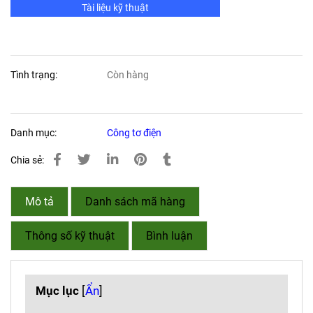
Tài liệu kỹ thuật
Tình trạng:
Còn hàng
Danh mục:
Công tơ điện
Chia sẻ:
Mô tả
Danh sách mã hàng
Thông số kỹ thuật
Bình luận
Mục lục
[
Ẩn
]