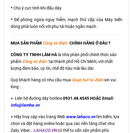
* Chú ý cực tính khi đấu dây.
* Để phòng ngừa nguy hiểm, mạch thứ cấp của Máy biến
dòng phải luôn nối với phụ tải hoặc ngắn mạch.
MUA SẢN PHẨM
C
ông tơ điện
CHÍNH HÃNG Ở ĐÂU ?
CÔNG TY TNHH LÂM HÀ
là nhà phân phối chính thức sản
phẩm
C
ông tơ điện
tại thành phố Hồ Chí Minh, với chất
lượng đảm bảo, uy tín, chế độ hậu mãi lâu dài.
Quý khách hàng có nhu cầu mua
Quạt hút tủ điện
xin vui
lòng :
+ Liên hệ đường dây hotline
0931.48.4545 HOẶC Email:
info@lamha.vn
+ Hãy truy cập vào trang Web
www.lahaco.vn
tìm kiếm, lựa
chọn và đặt hàng online hoặc qua các nền tảng chat như
Zalo, Viber…
LAHACO.VN
có thể tư vấn sản phẩm phù