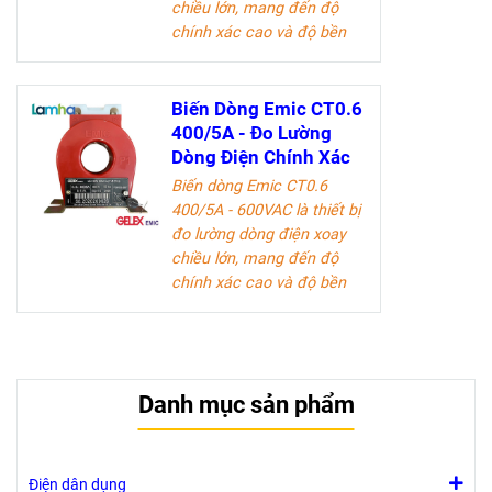
chiều lớn, mang đến độ
chính xác cao và độ bền
vượt trội. Sản phẩm lý
tưởng cho các kỹ sư điện
và doanh nghiệp trong
Biến Dòng Emic CT0.6
ngành công nghiệp điện.
400/5A - Đo Lường
Dòng Điện Chính Xác
Tài liệu kỹ thuật
Biến dòng Emic CT0.6
400/5A - 600VAC là thiết bị
đo lường dòng điện xoay
chiều lớn, mang đến độ
chính xác cao và độ bền
vượt trội. Sản phẩm lý
tưởng cho các kỹ sư điện
và doanh nghiệp trong
ngành công nghiệp điện.
Danh mục sản phẩm
Tài liệu kỹ thuật
Điện dân dụng