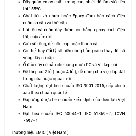
Dây quấn emay chất lượng cao, nhiệt độ làm việc lên
tới 155ºC
Chất liệu vỏ nhựa hoặc Epoxy đảm bảo cách điện
cuộn sơ cấp và thứ cấp
Lõi tôn và cuộn dây được bọc bằng epoxy cách điện
tốt, chịu ẩm ướt
Cửa sổ rộng, dễ luồn cáp hoặc thanh cái
Có thể thay đổi tỷ số biến dòng bằng cách thay đổi số
vòng dây sơ cấp.
Ổ đấu dây có nắp che bằng nhựa PC và Vít kẹp chì
Đế thép có 2 lỗ ( hoặc 4 lỗ ), dễ dàng cho việc lắp đặt
trong nhà hoặc ngoài trời
Chất lượng đạt tiêu chuẩn ISO 9001:2015, cấp chính
xác theo chuẩn quốc tế
Đáp ứng được tiêu chuẩn kiểm định của điện lực Việt
Nam
Đạt tiêu chuẩn IEC 60044–1; IEC 61869–2; TCVN
7697–1
Thương hiệu EMIC ( Việt Nam )