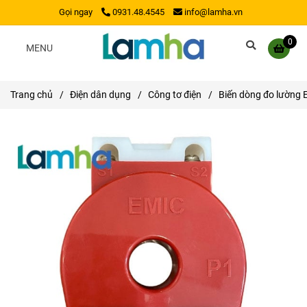
Gọi ngay
0931.48.4545
info@lamha.vn
0
MENU
Trang chủ
/
Điện dân dụng
/
Công tơ điện
/
Biến dòng đo lường 