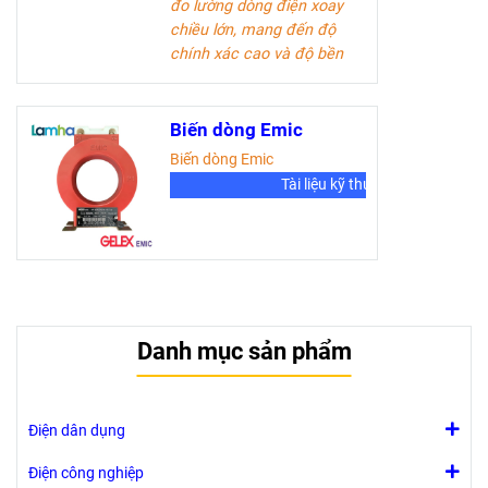
đo lường dòng điện xoay
chiều lớn, mang đến độ
chính xác cao và độ bền
vượt trội. Sản phẩm lý
tưởng cho các kỹ sư điện
và doanh nghiệp trong
Biến dòng Emic
ngành công nghiệp điện.
Biến dòng Emic
Tài liệu kỹ thuật
Tài liệu kỹ thuật
Danh mục sản phẩm
Điện dân dụng
Điện công nghiệp