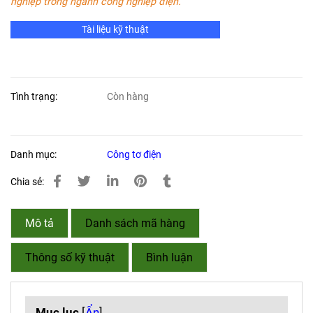
nghiệp trong ngành công nghiệp điện.
Tài liệu kỹ thuật
Tình trạng:
Còn hàng
Danh mục:
Công tơ điện
Chia sẻ:
Mô tả
Danh sách mã hàng
Thông số kỹ thuật
Bình luận
Mục lục
[
Ẩn
]