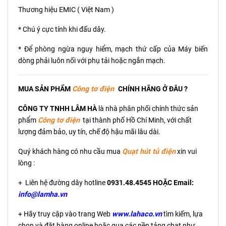
Thương hiệu EMIC ( Việt Nam )
* Chú ý cực tính khi đấu dây.
* Để phòng ngừa nguy hiểm, mạch thứ cấp của Máy biến
dòng phải luôn nối với phụ tải hoặc ngắn mạch.
MUA SẢN PHẨM
C
ông tơ điện
CHÍNH HÃNG Ở ĐÂU ?
CÔNG TY TNHH LÂM HÀ
là nhà phân phối chính thức sản
phẩm
C
ông tơ điện
tại thành phố Hồ Chí Minh, với chất
lượng đảm bảo, uy tín, chế độ hậu mãi lâu dài.
Quý khách hàng có nhu cầu mua
Quạt hút tủ điện
xin vui
lòng :
+ Liên hệ đường dây hotline
0931.48.4545 HOẶC Email:
info@lamha.vn
+ Hãy truy cập vào trang Web
www.lahaco.vn
tìm kiếm, lựa
chọn và đặt hàng online hoặc qua các nền tảng chat như