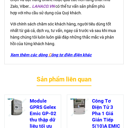
Zalo, Viber…
LAHACO.VN
có thể tư vấn sản phẩm phù
hợp với nhu cầu sử dụng của Quý khách.
Với chính sách chăm sóc khách hàng, người tiêu dùng tốt
nhất từ giá cả, dịch vụ, tư vấn, ngay cả trước và sau khi mua
hàng chúng tôi luôn luôn giải đáp những thắc mắc và phản
hồi của từng khách hàng.
Xem thêm các dòng
C
ông tơ điện
điện
khác
Sản phẩm liên quan
Module
Công Tơ
GPRS Gelex
Điện Tử 3
Emic GP-02
Pha 1 Giá
thu thập dữ
Gián Tiếp
liệu tối ưu
5(10)A EMIC