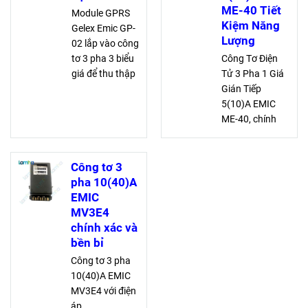
ME-40 Tiết
Module GPRS
Kiệm Năng
Gelex Emic GP-
Lượng
02 lắp vào công
tơ 3 pha 3 biểu
Công Tơ Điện
giá để thu thập
Tử 3 Pha 1 Giá
dữ liệu qua
Gián Tiếp
sóng 3G GPRS,
5(10)A EMIC
đảm bảo thu
ME-40, chính
thập dữ liệu
xác cao cấp,
nhanh chóng,
điện áp 3 x
chính xác và
57,5/100 -
Công tơ 3
hiệu quả.
240/415V, dòng
pha 10(40)A
điện định mức
EMIC
5A, quá tải 10A,
MV3E4
tiết kiệm và hiệu
chính xác và
quả
bền bỉ
Công tơ 3 pha
10(40)A EMIC
MV3E4 với điện
áp