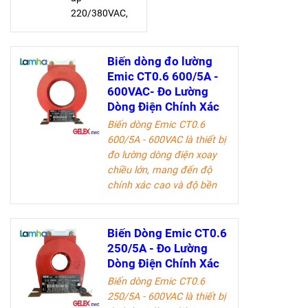
220/380VAC,
dòng điện danh
định 10A và
quá tải 40A,
Biến dòng đo lường
cấp chính xác 2,
Emic CT0.6 600/5A -
giúp đo đạc
600VAC- Đo Lường
chính xác và
Dòng Điện Chính Xác
bền bỉ với 140
Biến dòng Emic CT0.6
vòng/kWh
600/5A - 600VAC là thiết bị
đo lường dòng điện xoay
chiều lớn, mang đến độ
chính xác cao và độ bền
vượt trội. Sản phẩm lý
tưởng cho các kỹ sư điện
và doanh nghiệp trong
Biến Dòng Emic CT0.6
ngành công nghiệp điện.
250/5A - Đo Lường
Dòng Điện Chính Xác
Tài liệu kỹ thuật
Biến dòng Emic CT0.6
250/5A - 600VAC là thiết bị