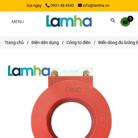
Gọi ngay
0931.48.4545
info@lamha.vn
0
MENU
Trang chủ
/
Điện dân dụng
/
Công tơ điện
/
Biến dòng đo lường 