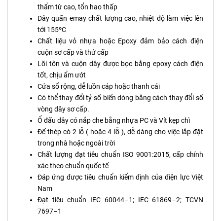
thẩm từ cao, tổn hao thấp
Dây quấn emay chất lượng cao, nhiệt độ làm việc lên
tới 155ºC
Chất liệu vỏ nhựa hoặc Epoxy đảm bảo cách điện
cuộn sơ cấp và thứ cấp
Lõi tôn và cuộn dây được bọc bằng epoxy cách điện
tốt, chịu ẩm ướt
Cửa sổ rộng, dễ luồn cáp hoặc thanh cái
Có thể thay đổi tỷ số biến dòng bằng cách thay đổi số
vòng dây sơ cấp.
Ổ đấu dây có nắp che bằng nhựa PC và Vít kẹp chì
Đế thép có 2 lỗ ( hoặc 4 lỗ ), dễ dàng cho việc lắp đặt
trong nhà hoặc ngoài trời
Chất lượng đạt tiêu chuẩn ISO 9001:2015, cấp chính
xác theo chuẩn quốc tế
Đáp ứng được tiêu chuẩn kiểm định của điện lực Việt
Nam
Đạt tiêu chuẩn IEC 60044–1; IEC 61869–2; TCVN
7697–1