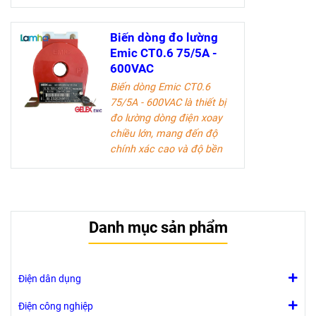
vượt trội. Sản phẩm lý
tưởng cho các kỹ sư điện
và doanh nghiệp trong
Biến dòng đo lường
ngành công nghiệp điện.
Emic CT0.6 75/5A -
600VAC
Tài liệu kỹ thuật
Biến dòng Emic CT0.6
75/5A - 600VAC là thiết bị
đo lường dòng điện xoay
chiều lớn, mang đến độ
chính xác cao và độ bền
vượt trội. Sản phẩm lý
tưởng cho các kỹ sư điện
và doanh nghiệp trong
ngành công nghiệp điện.
Danh mục sản phẩm
Tài liệu kỹ thuật
Điện dân dụng
Điện công nghiệp