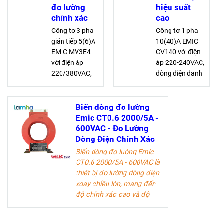
đo lường
hiệu suất
chính xác
cao
Công tơ 3 pha
Công tơ 1 pha
gián tiếp 5(6)A
10(40)A EMIC
EMIC MV3E4
CV140 với điện
với điện áp
áp 220-240VAC,
220/380VAC,
dòng điện danh
dòng điện danh
định 10A, quá
định 5A, quá tải
tải 40A, cấp
6A giúp đo
chính xác 2, và
Biến dòng đo lường
lường chính
450 vòng/kWh,
Emic CT0.6 2000/5A -
xác với cấp 2
đảm bảo độ
600VAC - Đo Lường
và số vòng
chính xác và độ
Dòng Điện Chính Xác
450/kWh
bền cao
Biến dòng đo lường Emic
CT0.6 2000/5A - 600VAC
là
thiết bị đo lường dòng điện
xoay chiều lớn, mang đến
độ chính xác cao và độ
bền vượt trội. Sản phẩm lý
tưởng cho các kỹ sư điện