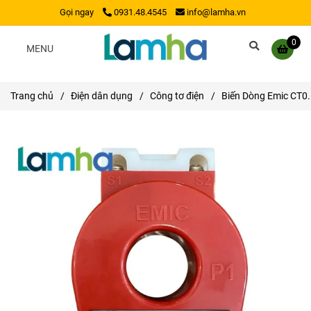
Gọi ngay
0931.48.4545
info@lamha.vn
0
MENU
Trang chủ
/
Điện dân dụng
/
Công tơ điện
/
Biến Dòng Emic CT0.