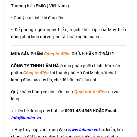
Thương hiệu EMIC ( Việt Nam )
* Chú ý cực tính khi đấu dây.
* Để phòng ngừa nguy hiểm, mạch thứ cấp của Máy biến
dòng phải luôn nối với phụ tải hoặc ngắn mạch.
MUA SẢN PHẨM
C
ông tơ điện
CHÍNH HÃNG Ở ĐÂU ?
CÔNG TY TNHH LÂM HÀ
là nhà phân phối chính thức sản
phẩm
C
ông tơ điện
tại thành phố Hồ Chí Minh, với chất
lượng đảm bảo, uy tín, chế độ hậu mãi lâu dài.
Quý khách hàng có nhu cầu mua
Quạt hút tủ điện
xin vui
lòng :
+ Liên hệ đường dây hotline
0931.48.4545 HOẶC Email:
info@lamha.vn
+ Hãy truy cập vào trang Web
www.lahaco.vn
tìm kiếm, lựa
chọn và đặt hàng online hoặc qua các nền tảng chat như