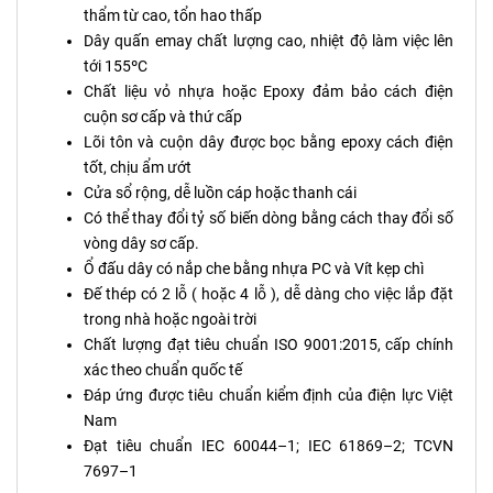
thẩm từ cao, tổn hao thấp
Dây quấn emay chất lượng cao, nhiệt độ làm việc lên
tới 155ºC
Chất liệu vỏ nhựa hoặc Epoxy đảm bảo cách điện
cuộn sơ cấp và thứ cấp
Lõi tôn và cuộn dây được bọc bằng epoxy cách điện
tốt, chịu ẩm ướt
Cửa sổ rộng, dễ luồn cáp hoặc thanh cái
Có thể thay đổi tỷ số biến dòng bằng cách thay đổi số
vòng dây sơ cấp.
Ổ đấu dây có nắp che bằng nhựa PC và Vít kẹp chì
Đế thép có 2 lỗ ( hoặc 4 lỗ ), dễ dàng cho việc lắp đặt
trong nhà hoặc ngoài trời
Chất lượng đạt tiêu chuẩn ISO 9001:2015, cấp chính
xác theo chuẩn quốc tế
Đáp ứng được tiêu chuẩn kiểm định của điện lực Việt
Nam
Đạt tiêu chuẩn IEC 60044–1; IEC 61869–2; TCVN
7697–1