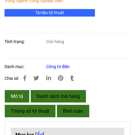
trong ngành công nghiệp điện.
Tài liệu kỹ thuật
Tình trạng:
Còn hàng
Danh mục:
Công tơ điện
Chia sẻ:
Mô tả
Danh sách mã hàng
Thông số kỹ thuật
Bình luận
Mục lục
[
Ẩn
]