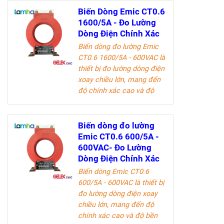
và doanh nghiệp trong
Biến Dòng Emic CT0.6
ngành công nghiệp điện.
1600/5A - Đo Lường
Dòng Điện Chính Xác
Tài liệu kỹ thuật
Biến dòng đo lường Emic
CT0.6 1600/5A - 600VAC
là
thiết bị đo lường dòng điện
xoay chiều lớn, mang đến
độ chính xác cao và độ
bền vượt trội. Sản phẩm lý
tưởng cho các kỹ sư điện
và doanh nghiệp trong
Biến dòng đo lường
ngành công nghiệp điện.
Emic CT0.6 600/5A -
600VAC- Đo Lường
Tài liệu kỹ thuật
Dòng Điện Chính Xác
Biến dòng Emic CT0.6
600/5A - 600VAC là thiết bị
đo lường dòng điện xoay
chiều lớn, mang đến độ
chính xác cao và độ bền