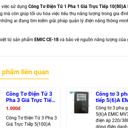
, việc sử dụng
Công Tơ Điện Tử 1 Pha 1 Giá Trực Tiếp 10(80)A
mà còn giúp tối ưu hóa việc tiêu thụ năng lượng trong gia đìn
hững ai đang tìm kiếm giải pháp quản lý điện năng thông min
biệt từ sản phẩm
EMIC CE-18
và bảo vệ nguồn năng lượng của 
 phẩm liên quan
Công Tơ Điện Tử 3
Công tơ 3 ph
Pha 3 Giá Trực Tiếp
tiếp 5(6)A E
5(100)A EMIC ME-
MV3E4 cho 
Công tơ 3 pha g
1.000đ
42 - Chính Xác và
lường chính 
5(6)A EMIC MV3
Công Tơ Điện Tử 3 Pha 3
Bền Bỉ
điện áp 220/38
Giá Trực Tiếp 5(100)A
dòng điện danh 