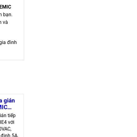
 EMIC
h bạn.
h và
gia đình
a gián
MIC
đo
ián tiếp
xác
E4 với
0VAC,
định 5A,