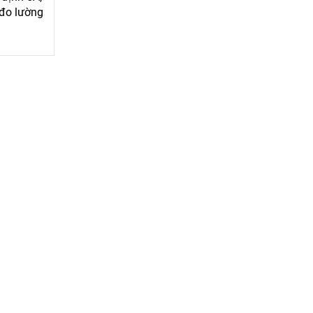
 đo lường
ấp 2 và số