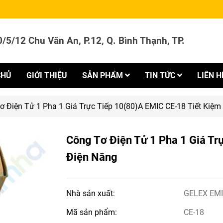
/5/12 Chu Văn An, P.12, Q. Bình Thạnh, TP.
CHỦ
GIỚI THIỆU
SẢN PHẨM
TIN TỨC
LIÊN H
ơ Điện Tử 1 Pha 1 Giá Trực Tiếp 10(80)A EMIC CE-18 Tiết Kiệm
Công Tơ Điện Tử 1 Pha 1 Giá Tr
Điện Năng
Nhà sản xuất:
GELEX EM
Mã sản phẩm:
CE-18