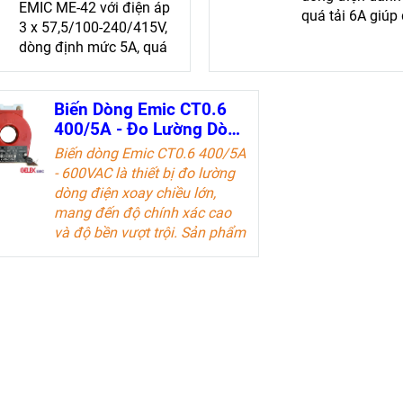
EMIC ME-42 với điện áp
quá tải 6A giúp
3 x 57,5/100-240/415V,
chính xác với c
dòng định mức 5A, quá
vòng 450/kWh
tải 100A, cấp chính xác
1.0 hữu công đảm bảo
đo lường chính xác
Biến Dòng Emic CT0.6
400/5A - Đo Lường Dòng
Điện Chính Xác
Biến dòng Emic CT0.6 400/5A
- 600VAC là thiết bị đo lường
dòng điện xoay chiều lớn,
mang đến độ chính xác cao
và độ bền vượt trội. Sản phẩm
lý tưởng cho các kỹ sư điện và
doanh nghiệp trong ngành
công nghiệp điện.
Tài liệu kỹ thuật