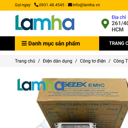
Gọi ngay
0931.48.4545
info@lamha.vn
Địa chỉ
261/40
HCM
Danh mục sản phẩm
TRANG 
Trang chủ
/
Điện dân dụng
/
Công tơ điện
/
Công T