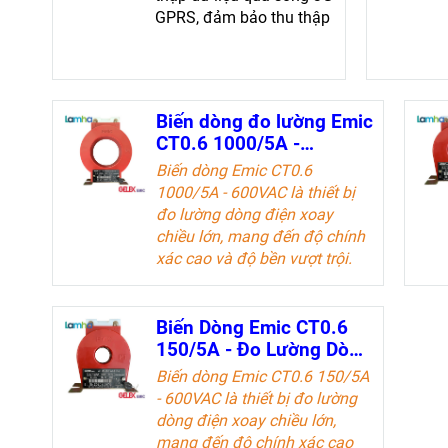
GPRS, đảm bảo thu thập
dữ liệu nhanh chóng,
chính xác và hiệu quả.
Biến dòng đo lường Emic
CT0.6 1000/5A -
600VAC- Đo Lường Dòng
Biến dòng Emic CT0.6
Điện Chính Xác
1000/5A - 600VAC là thiết bị
đo lường dòng điện xoay
chiều lớn, mang đến độ chính
xác cao và độ bền vượt trội.
Sản phẩm lý tưởng cho các kỹ
sư điện và doanh nghiệp trong
ngành công nghiệp điện.
Biến Dòng Emic CT0.6
150/5A - Đo Lường Dòng
Tài liệu kỹ thuật
Điện Chính Xác
Biến dòng Emic CT0.6 150/5A
- 600VAC là thiết bị đo lường
dòng điện xoay chiều lớn,
mang đến độ chính xác cao