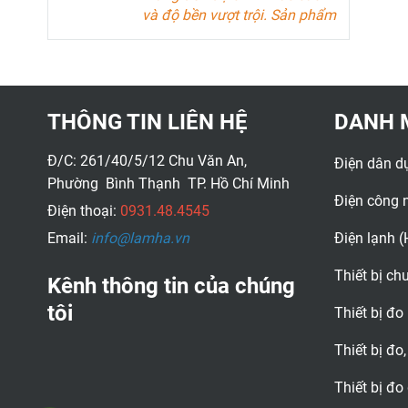
và độ bền vượt trội. Sản phẩm
lý tưởng cho các kỹ sư điện và
doanh nghiệp trong ngành
công nghiệp điện.
Tài liệu kỹ thuật
THÔNG TIN LIÊN HỆ
DANH 
Đ/C: 261/40/5/12 Chu Văn An,
Điện dân d
Phường Bình Thạnh TP. Hồ Chí Minh
Điện công 
Điện thoại:
0931.48.4545
Email:
info@lamha.vn
Điện lạnh 
Thiết bị c
Kênh thông tin của chúng
tôi
Thiết bị đo
Thiết bị đo,
Thiết bị đo