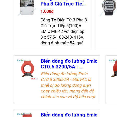
Pha 3 Giá Trực Tiếp
5(100)A EMIC ME-
1.000đ
42 - Chính Xác và
Công Tơ Điện Tử 3 Pha 3
Bền Bỉ
Giá Trực Tiếp 5(100)A
EMIC ME-42 với điện áp
3 x 57,5/100-240/415V,
dòng định mức 5A, quá
tải 100A, cấp chính xác
1.0 hữu công đảm bảo
đo lường chính xác
Biến dòng đo lường Emic
CT0.6 3200/5A -
600VAC - Đo Lường
Biến dòng đo lường Emic
Dòng Điện Chính Xác
CT0.6 3200/5A - 600VAC
là
thiết bị đo lường dòng điện
xoay chiều lớn, mang đến độ
chính xác cao và độ bền vượt
trội. Sản phẩm lý tưởng cho
các kỹ sư điện và doanh
nghiệp trong ngành công
Biến dòng đo lường Emic