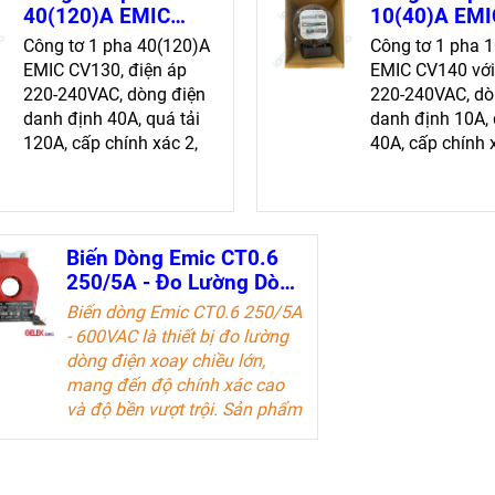
40(120)A EMIC
10(40)A EMI
CV130 - Đo lường
CV140 - Đo 
Công tơ 1 pha 40(120)A
Công tơ 1 pha 
đáng tin cậy
chính xác, hi
EMIC CV130, điện áp
EMIC CV140 với
cao
220-240VAC, dòng điện
220-240VAC, dò
danh định 40A, quá tải
danh định 10A, 
120A, cấp chính xác 2,
40A, cấp chính 
100 vòng/kWh, đảm bảo
450 vòng/kWh,
đo lường chính xác
độ chính xác và
cao
Biến Dòng Emic CT0.6
250/5A - Đo Lường Dòng
Điện Chính Xác
Biến dòng Emic CT0.6 250/5A
- 600VAC là thiết bị đo lường
dòng điện xoay chiều lớn,
mang đến độ chính xác cao
và độ bền vượt trội. Sản phẩm
lý tưởng cho các kỹ sư điện và
doanh nghiệp trong ngành
công nghiệp điện.