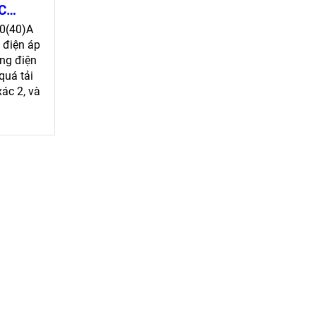
C
lường
10(40)A
ệu suất
 điện áp
ng điện
quá tải
xác 2, và
 đảm bảo
 độ bền