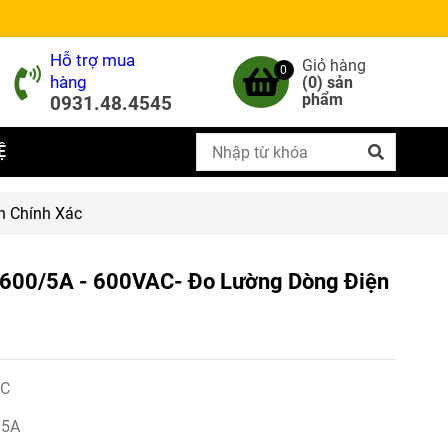
Hỗ trợ mua
Giỏ hàng
0
hàng
(
0
) sản
phẩm
0931.48.4545
Ệ
n Chính Xác
 600/5A - 600VAC- Đo Lường Dòng Điện
IC
/5A