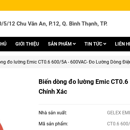
/5/12 Chu Văn An, P.12, Q. Bình Thạnh, TP.
CHỦ
GIỚI THIỆU
SẢN PHẨM
TIN TỨC
LIÊN H
òng đo lường Emic CT0.6 600/5A - 600VAC- Đo Lường Dòng Điệ
Biến dòng đo lường Emic CT0.6
Chính Xác
Nhà sản xuất:
GELEX EM
Mã sản phẩm:
CT0.6 600