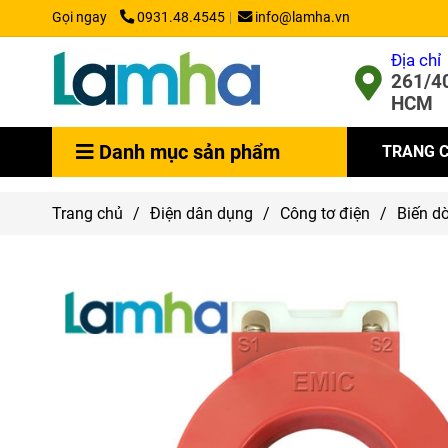
Gọi ngay
0931.48.4545
info@lamha.vn
Địa chỉ
261/40
HCM
Danh mục sản phẩm
TRANG 
Trang chủ
/
Điện dân dụng
/
Công tơ điện
/
Biến d