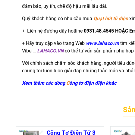
đảm bảo, uy tín, chế độ hậu mãi lâu dài.
Quý khách hàng có nhu cầu mua
Quạt hút tủ điện
xi
+ Liên hệ đường dây hotline
0931.48.4545 HOẶC Em
+ Hãy truy cập vào trang Web
www.lahaco.vn
tìm kiế
Viber…
LAHACO.VN
có thể tư vấn sản phẩm phù hợp 
Với chính sách chăm sóc khách hàng, người tiêu dùng 
chúng tôi luôn luôn giải đáp những thắc mắc và phả
Xem thêm các dòng
C
ông tơ điện
điện
khác
Sản
Công Tơ Điện Tử 3