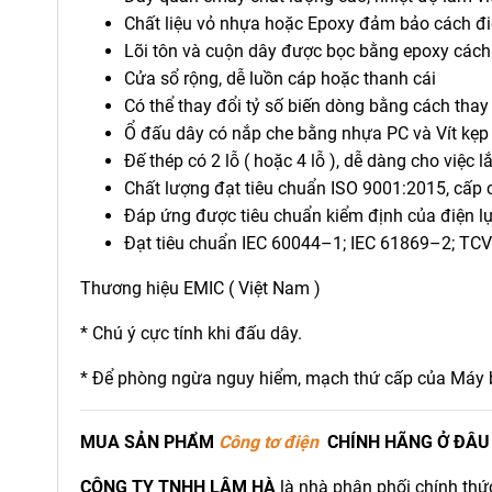
Chất liệu vỏ nhựa hoặc Epoxy đảm bảo cách đi
Lõi tôn và cuộn dây được bọc bằng epoxy cách 
Cửa sổ rộng, dễ luồn cáp hoặc thanh cái
Có thể thay đổi tỷ số biến dòng bằng cách thay
Ổ đấu dây có nắp che bằng nhựa PC và Vít kẹp 
Đế thép có 2 lỗ ( hoặc 4 lỗ ), dễ dàng cho việc 
Chất lượng đạt tiêu chuẩn ISO 9001:2015, cấp 
Đáp ứng được tiêu chuẩn kiểm định của điện l
Đạt tiêu chuẩn IEC 60044–1; IEC 61869–2; T
Thương hiệu EMIC ( Việt Nam )
* Chú ý cực tính khi đấu dây.
* Để phòng ngừa nguy hiểm, mạch thứ cấp của Máy b
MUA SẢN PHẨM
C
ông tơ điện
CHÍNH HÃNG Ở ĐÂU
CÔNG TY TNHH LÂM HÀ
là nhà phân phối chính th