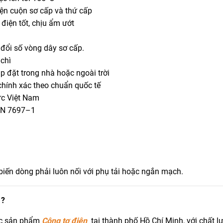
ện cuộn sơ cấp và thứ cấp
điện tốt, chịu ẩm ướt
 đổi số vòng dây sơ cấp.
chì
lắp đặt trong nhà hoặc ngoài trời
chính xác theo chuẩn quốc tế
ực Việt Nam
CVN 7697–1
iến dòng phải luôn nối với phụ tải hoặc ngắn mạch.
 ?
ức sản phẩm
C
ông tơ điện
tại thành phố Hồ Chí Minh, với chất l