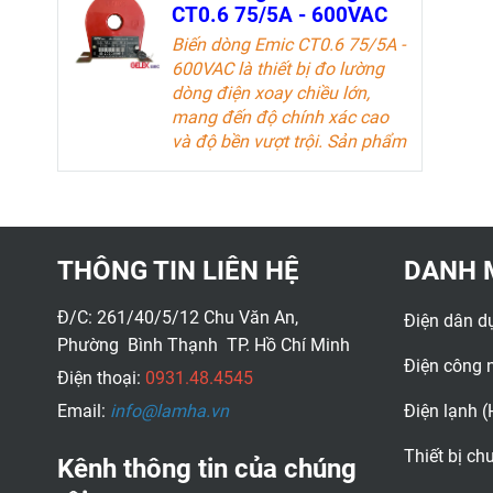
nghiệp điện.
CT0.6 75/5A - 600VAC
Tài liệu kỹ thuật
Biến dòng Emic CT0.6 75/5A -
600VAC là thiết bị đo lường
dòng điện xoay chiều lớn,
mang đến độ chính xác cao
và độ bền vượt trội. Sản phẩm
lý tưởng cho các kỹ sư điện và
doanh nghiệp trong ngành
công nghiệp điện.
Tài liệu kỹ thuật
THÔNG TIN LIÊN HỆ
DANH 
Đ/C: 261/40/5/12 Chu Văn An,
Điện dân d
Phường Bình Thạnh TP. Hồ Chí Minh
Điện công 
Điện thoại:
0931.48.4545
Email:
info@lamha.vn
Điện lạnh 
Thiết bị c
Kênh thông tin của chúng