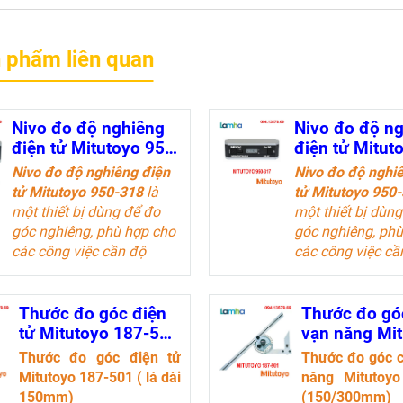
 phẩm liên quan
Nivo đo độ nghiêng
Nivo đo độ n
điện tử Mitutoyo 950-
điện tử Mitut
318 (0~360°)
317 (0~360°)
Nivo đo độ nghiêng điện
Nivo đo độ nghi
tử Mitutoyo 950-318
là
tử Mitutoyo 950
một thiết bị dùng để đo
một thiết bị dùn
góc nghiêng, phù hợp cho
góc nghiêng, ph
các công việc cần độ
các công việc cầ
chính xác cao. Thiết bị
chính xác cao. Th
này có thể đo từ 0° đến
này có thể đo từ
360° và hiển thị kết quả
360° và hiển thị 
Thước đo góc điện
Thước đo góc
trên màn hình điện tử,
trên màn hình điệ
tử Mitutoyo 187-501
vạn năng Mi
giúp người dùng dễ dàng
giúp người dùng
( lá dài 150mm)
187-901
Thước đo góc điện tử
Thước đo góc c
đọc kết quả
đọc kết quả
(150/300mm
Mitutoyo 187-501 ( lá dài
năng Mitutoyo
150mm)
(150/300mm)