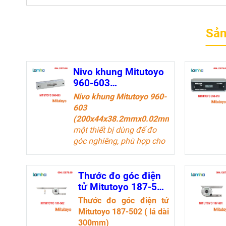
Sản
Nivo khung Mitutoyo
960-603
(200x44x38.2mmx0.
Nivo khung Mitutoyo 960-
02mm/m)
603
(200x44x38.2mmx0.02mm/m)
là
một thiết bị dùng để đo
góc nghiêng, phù hợp cho
các công việc cần độ
chính xác cao. Thiết bị này
có thể đo từ 0° đến 360°
Thước đo góc điện
và hiển thị kết quả trên
tử Mitutoyo 187-502
màn hình điện tử, giúp
( lá dài 300mm)
Thước đo góc điện tử
người dùng dễ dàng đọc
Mitutoyo 187-502 ( lá dài
kết quả
300mm)