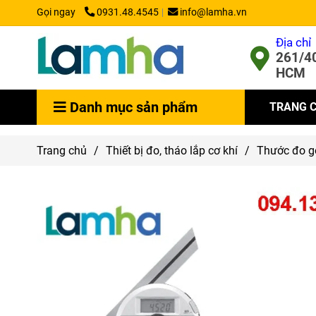
Gọi ngay
0931.48.4545
info@lamha.vn
Địa chỉ
261/40
HCM
Danh mục sản phẩm
TRANG 
Trang chủ
/
Thiết bị đo, tháo lắp cơ khí
/
Thước đo g