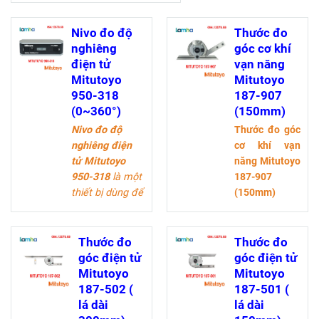
công việc cần độ
chính xác cao.
Nivo đo độ
Thước đo
Thiết bị này có thể
nghiêng
góc cơ khí
đo từ 0° đến 360°
điện tử
vạn năng
và hiển thị kết quả
Mitutoyo
Mitutoyo
trên màn hình điện
950-318
187-907
tử, giúp người dùng
(0~360°)
(150mm)
dễ dàng đọc kết
Nivo đo độ
Thước đo góc
quả
nghiêng điện
cơ khí vạn
tử Mitutoyo
năng Mitutoyo
950-318
là một
187-907
thiết bị dùng để
(150mm)
đo góc
nghiêng, phù
hợp cho các
Thước đo
Thước đo
công việc cần
góc điện tử
góc điện tử
độ chính xác
Mitutoyo
Mitutoyo
cao. Thiết bị
187-502 (
187-501 (
này có thể đo
lá dài
lá dài
từ 0° đến 360°