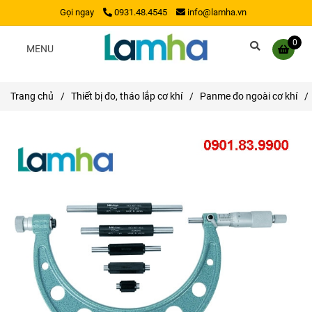
Gọi ngay
0931.48.4545
info@lamha.vn
0
MENU
Trang chủ
/
Thiết bị đo, tháo lắp cơ khí
/
Panme đo ngoài cơ khí
/