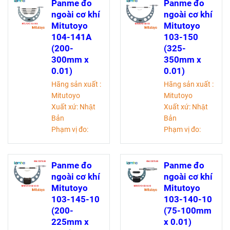
xác: ±2 micromet
Độ chính
Panme đo
Panme đo
xác: ±10 micromet
ngoài cơ khí
ngoài cơ khí
Mitutoyo
Mitutoyo
104-141A
103-150
(200-
(325-
300mm x
350mm x
0.01)
0.01)
Hãng sản xuất :
Hãng sản xuất :
Mitutoyo
Mitutoyo
Xuất xứ: Nhật
Xuất xứ: Nhật
Bản
Bản
Phạm vị đo:
Phạm vị đo:
200-300 mm
325-350 mm
Độ chia:0,01mm
Độ chia:0,01mm
Độ chính
Độ chính
Panme đo
Panme đo
xác: ±8 micromet
xác: ±6 micromet
ngoài cơ khí
ngoài cơ khí
Mitutoyo
Mitutoyo
103-145-10
103-140-10
(200-
(75-100mm
225mm x
x 0.01)