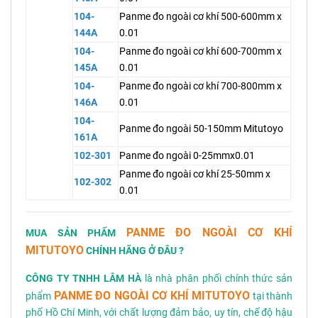
104-
Panme đo ngoài cơ khí 500-600mm x
144A
0.01
104-
Panme đo ngoài cơ khí 600-700mm x
145A
0.01
104-
Panme đo ngoài cơ khí 700-800mm x
146A
0.01
104-
Panme đo ngoài 50-150mm Mitutoyo
161A
102-301
Panme đo ngoài 0-25mmx0.01
Panme đo ngoài cơ khí 25-50mm x
102-302
0.01
PANME ĐO NGOÀI CƠ KHÍ
MUA SẢN PHẨM
MITUTOYO
CHÍNH HÃNG Ở ĐÂU ?
CÔNG TY TNHH LÂM HÀ
là nhà phân phối chính thức sản
PANME ĐO NGOÀI CƠ KHÍ MITUTOYO
phẩm
tại thành
phố Hồ Chí Minh, với chất lượng đảm bảo, uy tín, chế độ hậu