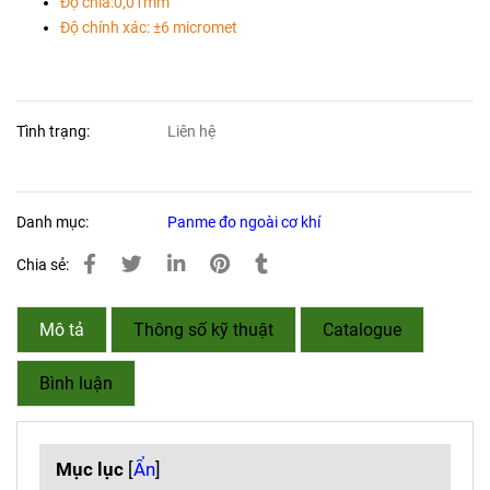
Độ chia:0,01mm
Độ chính xác: ±6 micromet
Tình trạng:
Liên hệ
Danh mục:
Panme đo ngoài cơ khí
Chia sẻ:
Mô tả
Thông số kỹ thuật
Catalogue
Bình luận
Mục lục
[
Ẩn
]