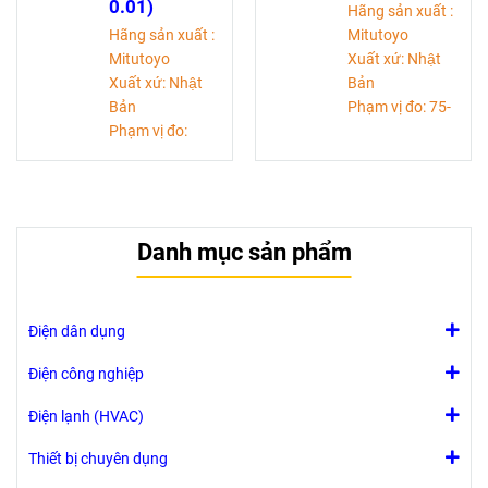
0.01)
Hãng sản xuất :
Hãng sản xuất :
Mitutoyo
Mitutoyo
Xuất xứ: Nhật
Xuất xứ: Nhật
Bản
Bản
Phạm vị đo: 75-
Phạm vị đo:
100mm
200-225 mm
Độ chia:0,01mm
Độ chia:0,01mm
Độ chính
Độ chính
xác: ±3 micromet
xác: ±4 micromet
Danh mục sản phẩm
Điện dân dụng
Điện công nghiệp
Điện lạnh (HVAC)
Thiết bị chuyên dụng