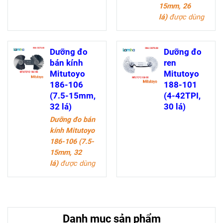
15mm, 26
lá)
được dùng
để kiểm tra
nhanh bán kính
trong hoặc bán
Dưỡng đo
Dưỡng đo
kính ngoài chi
bán kính
ren
tiết trong các
Mitutoyo
Mitutoyo
ngành kỹ thuật
186-106
188-101
như xây dựng,
(7.5-15mm,
(4-42TPI,
cơ khí chế tạo
32 lá)
30 lá)
máy, khuôn
Dưỡng đo bán
mẫu, ô tô, nội
kính Mitutoyo
thất
186-106 (7.5-
15mm, 32
lá)
được dùng
để kiểm tra
nhanh bán kính
trong hoặc bán
kính ngoài chi
Danh mục sản phẩm
tiết trong các