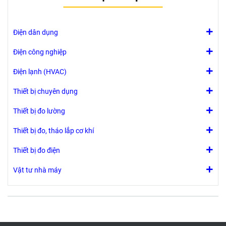
ngành kỹ thuật
như xây dựng,
cơ khí chế tạo
Điện dân dụng
máy, khuôn
mẫu, ô tô, nội
Điện công nghiệp
thất
Điện lạnh (HVAC)
Thiết bị chuyên dụng
Thiết bị đo lường
Thiết bị đo, tháo lắp cơ khí
Thiết bị đo điện
Vật tư nhà máy