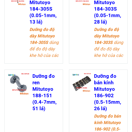
Mitutoyo
Mitutoyo
184-305S
184-303S
(0.05-1mm,
(0.05-1mm,
13 lá)
28 lá)
Dưỡng đo độ
Dưỡng đo độ
dày Mitutoyo
dày Mitutoyo
184-305S
dùng
184-303S
dùng
để đo độ dày
để đo độ dày
khe hở của các
khe hở của các
thiết bị, được
thiết bị, được
ứng dụng trong
ứng dụng trong
các ngành kỹ
các ngành kỹ
Dưỡng đo
Dưỡng đo
thuật như xây
thuật như xây
ren
bán kính
dựng, cơ khí
dựng, cơ khí
Mitutoyo
Mitutoyo
chế tạo máy,
chế tạo máy,
188-151
186-902
khuôn mẫu, ô
khuôn mẫu, ô
(0.4-7mm,
(0.5-15mm,
tô, linh kiện
tô, linh kiện
51 lá)
26 lá)
điện tử, nội
điện tử, nội
Dưỡng đo bán
thất.
thất.
kính Mitutoyo
186-902 (0.5-