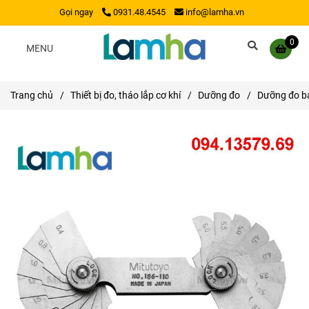
Gọi ngay
0931.48.4545
info@lamha.vn
0
MENU
Trang chủ
/
Thiết bị đo, tháo lắp cơ khí
/
Dưỡng đo
/
Dưỡng đo bá