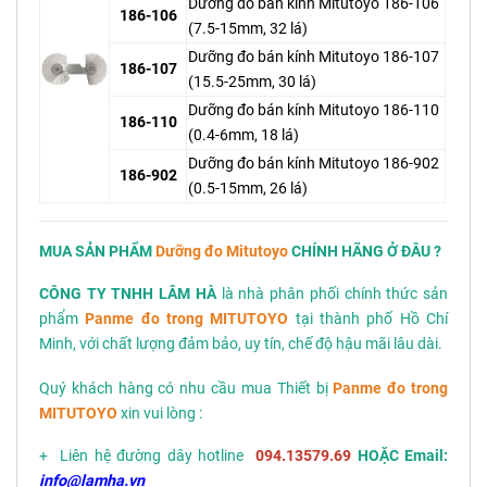
Dưỡng đo bán kính Mitutoyo 186-106
186-106
(7.5-15mm, 32 lá)
Dưỡng đo bán kính Mitutoyo 186-107
186-107
(15.5-25mm, 30 lá)
Dưỡng đo bán kính Mitutoyo 186-110
186-110
(0.4-6mm, 18 lá)
Dưỡng đo bán kính Mitutoyo 186-902
186-902
(0.5-15mm, 26 lá)
MUA SẢN PHẨM
Dưỡng đo Mitutoyo
CHÍNH HÃNG Ở ĐÂU ?
CÔNG TY TNHH LÂM HÀ
là nhà phân phối chính thức sản
phẩm
Panme đo trong MITUTOYO
tại thành phố Hồ Chí
Minh, với chất lượng đảm bảo, uy tín, chế độ hậu mãi lâu dài.
Quý khách hàng có nhu cầu mua Thiết bị
Panme đo trong
MITUTOYO
xin vui lòng :
+ Liên hệ đường dây hotline
094.13579.69
HOẶC Email:
info@lamha.vn