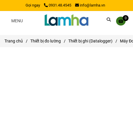
Gọi ngay
0931.48.4545
info@lamha.vn
0
MENU
Trang chủ
/
Thiết bị đo lường
/
Thiết bị ghi (Datalogger)
/
Máy Đo