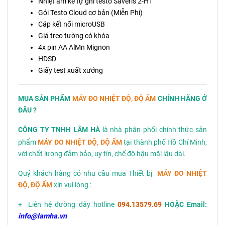
Nhiệt ẩm kế tự ghi testo Saveris 2-H1
Gói Testo Cloud cơ bản (Miễn Phí)
Cáp kết nối microUSB
Giá treo tường có khóa
4x pin AA AlMn Mignon
HDSD
Giấy test xuất xưởng
MUA SẢN PHẨM
MÁY ĐO NHIỆT ĐỘ, ĐỘ ẨM
CHÍNH HÃNG Ở
ĐÂU ?
CÔNG TY TNHH LÂM HÀ
là nhà phân phối chính thức sản
phẩm
MÁY ĐO NHIỆT ĐỘ, ĐỘ ẨM
tại thành phố Hồ Chí Minh,
với chất lượng đảm bảo, uy tín, chế độ hậu mãi lâu dài.
Quý khách hàng có nhu cầu mua Thiết bị
MÁY ĐO NHIỆT
ĐỘ, ĐỘ ẨM
xin vui lòng :
+ Liên hệ đường dây hotline
094.13579.69
HOẶC Email:
info@lamha.vn