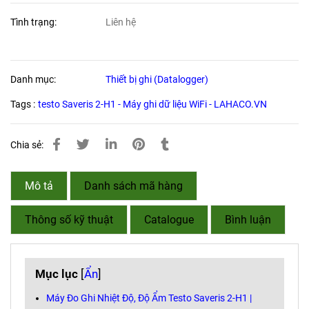
Tình trạng:
Liên hệ
Danh mục:
Thiết bị ghi (Datalogger)
Tags :
testo Saveris 2-H1 - Máy ghi dữ liệu WiFi - LAHACO.VN
Chia sẻ:
Mô tả
Danh sách mã hàng
Thông số kỹ thuật
Catalogue
Bình luận
Mục lục
[
Ẩn
]
Máy Đo Ghi Nhiệt Độ, Độ Ẩm Testo Saveris 2-H1 |