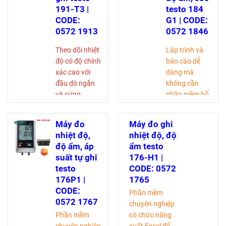
191-T3 |
testo 184
CODE:
G1 | CODE:
0572 1913
0572 1846
Theo dõi nhiệt
Lập trình và
độ có độ chính
báo cáo dễ
xác cao với
dàng mà
đầu dò ngắn
không cần
và cứng
phần mềm bổ
Bền bỉ, chắc
sung (cắm và
chắn, đáng tin
chạy)
Máy đo
Máy đo ghi
cậy, ngay cả
Bộ nhớ dữ liệu
nhiệt độ,
nhiệt độ, độ
sau khi thay
đo lường lên
độ ẩm, áp
ẩm testo
pin
đến 65.000 lần
suất tự ghi
176-H1 |
Việc thay pin
đọc
testo
CODE: 0572
chỉ mất vài
Pin dễ thay thế
176P1 |
1765
giây, tiết kiệm
Tuổi thọ pin
CODE:
Phần mềm
thời gian và
lên đến 120
0572 1767
chuyên nghiệp
tăng hiệu quả
ngày
Phần mềm
có chức năng
Lập trình và
Phần mềm