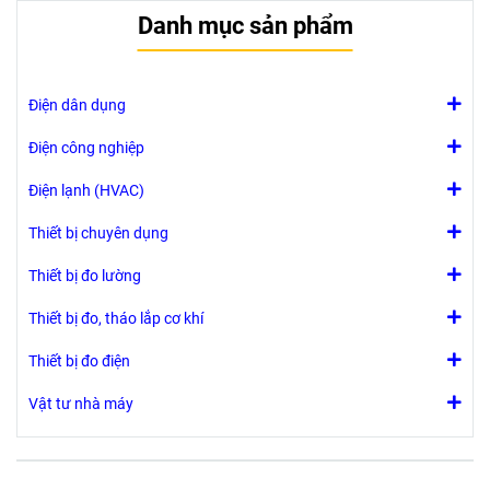
nhiệt độ để lưu
trữ 50,000 giá
Danh mục sản phẩm
trữ hàng hóa
trị đo
trong kho hàng
....
Điện dân dụng
Điện công nghiệp
Điện lạnh (HVAC)
Thiết bị chuyên dụng
Thiết bị đo lường
Thiết bị đo, tháo lắp cơ khí
Thiết bị đo điện
Vật tư nhà máy