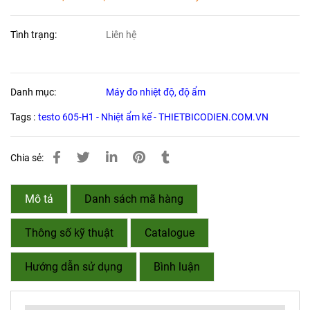
Tình trạng:
Liên hệ
Danh mục:
Máy đo nhiệt độ, độ ẩm
Tags :
testo 605-H1 - Nhiệt ẩm kế - THIETBICODIEN.COM.VN
Chia sẻ:
Mô tả
Danh sách mã hàng
Thông số kỹ thuật
Catalogue
Hướng dẫn sử dụng
Bình luận