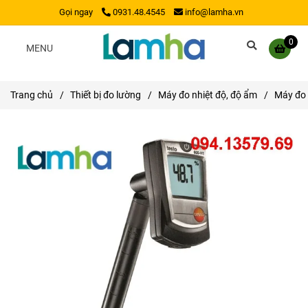
Gọi ngay
0931.48.4545
info@lamha.vn
0
MENU
Trang chủ
/
Thiết bị đo lường
/
Máy đo nhiệt độ, độ ẩm
/
Máy đo 