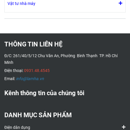
Vật tư nhà máy
tin cậy trong
suốt thời gian
làm việc, giúp
bạn đảm bảo
an toàn thực
phẩm. Lý tưởng
THÔNG TIN LIÊN HỆ
để sử dụng
trong lĩnh vực
Đ/C: 261/40/5/12 Chu Văn An, Phường Bình Thạnh TP. Hồ Chí
thực phẩm, nhà
Minh
hàng và ngành
bán lẻ.
Điện thoại:
0931.48.4545
Email:
info@lamha.vn
Kênh thông tin của chúng tôi
DANH MỤC SẢN PHẨM
Điện dân dụng