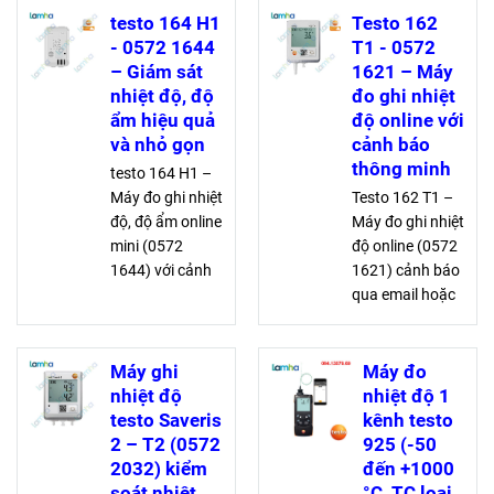
testo 164 H1
Testo 162
- 0572 1644
T1 - 0572
– Giám sát
1621 – Máy
nhiệt độ, độ
đo ghi nhiệt
ẩm hiệu quả
độ online với
và nhỏ gọn
cảnh báo
thông minh
testo 164 H1 –
Máy đo ghi nhiệt
Testo 162 T1 –
độ, độ ẩm online
Máy đo ghi nhiệt
mini (0572
độ online (0572
1644) với cảnh
1621) cảnh báo
báo tự động
qua email hoặc
qua thông báo
SMS, giám sát
đẩy, email, SMS.
tự động với ứng
Kết nối testo
dụng testo
Máy ghi
Máy đo
Smart App, lưu
Smart App, lưu
nhiệt độ
nhiệt độ 1
trữ dữ liệu an
trữ trong Testo
testo Saveris
kênh testo
toàn trong testo
Saveris Cloud,
2 – T2 (0572
925 (-50
Saveris Cloud
màn hình hiển
2032) kiểm
đến +1000
thị lớn
soát nhiệt
°C, TC loại