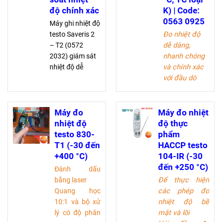
độ chính xác
K) | Code:
0563 0925
Máy ghi nhiệt độ
testo Saveris 2
Đo nhiệt độ
– T2 (0572
dễ dàng,
2032) giám sát
nhanh chóng
nhiệt độ dễ
và chính xác
dàng với đầu đo
với đầu dò
kết nối, truy cập
cặp nhiệt điện
dữ liệu qua điện
loại K (bao
thoại, cảnh báo
gồm 1 đầu dò
Máy đo
Máy đo nhiệt
qua email/SMS,
TC loại K)
nhiệt độ
độ thực
đo chính xác từ
Cấu hình
testo 830-
phẩm
-50 đến +150 °C
nhanh trong
T1 (-30 đến
HACCP testo
ứng dụng, lịch
+400 °C)
104-IR (-30
sử biểu đồ,
đến +250 °C)
Đánh dấu
màn hình thứ
bằng laser
Để thực hiện
hai và bộ nhớ
Quang học
các phép đo
dữ liệu đo
10:1 và bộ xử
nhiệt độ bề
lường trong
lý có độ phân
mặt và lõi
ứng dụng