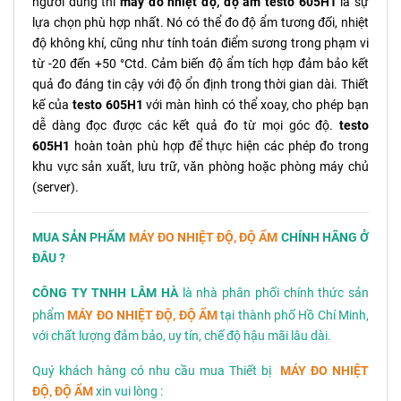
người dùng thì
máy đo nhiệt độ, độ ẩm testo 605H1
là sự
lựa chọn phù hợp nhất. Nó có thể đo độ ẩm tương đối, nhiệt
độ không khí, cũng như tính toán điểm sương trong phạm vi
từ -20 đến +50 °Ctd. Cảm biến độ ẩm tích hợp đảm bảo kết
quả đo đáng tin cậy với độ ổn định trong thời gian dài. Thiết
kế của
testo 605H1
với màn hình có thể xoay, cho phép bạn
dễ dàng đọc được các kết quả đo từ mọi góc độ.
testo
605H1
hoàn toàn phù hợp để thực hiện các phép đo trong
khu vực sản xuất, lưu trữ, văn phòng hoặc phòng máy chủ
(server).
MUA SẢN PHẨM
MÁY ĐO NHIỆT ĐỘ, ĐỘ ẨM
CHÍNH HÃNG Ở
ĐÂU ?
CÔNG TY TNHH LÂM HÀ
là nhà phân phối chính thức sản
phẩm
MÁY ĐO NHIỆT ĐỘ, ĐỘ ẨM
tại thành phố Hồ Chí Minh,
với chất lượng đảm bảo, uy tín, chế độ hậu mãi lâu dài.
Quý khách hàng có nhu cầu mua Thiết bị
MÁY ĐO NHIỆT
ĐỘ, ĐỘ ẨM
xin vui lòng :