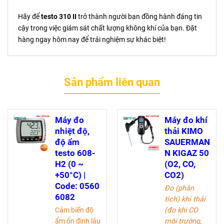
Hãy để
testo 310 II
trở thành người bạn đồng hành đáng tin
cậy trong việc giám sát chất lượng không khí của bạn. Đặt
hàng ngay hôm nay để trải nghiệm sự khác biệt!
Sản phẩm liên quan
Máy đo
Máy đo khí
nhiệt độ,
thải KIMO
độ ẩm
SAUERMAN
testo 608-
N KIGAZ 50
H2 (0 ~
(O2, CO,
+50°C) |
CO2)
Code: 0560
Đo (phân
6082
tích) khí thải
Cảm biến độ
(đo khi CO
ẩm ổn định lâu
môi trường,