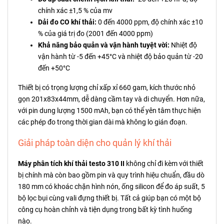
chính xác ±1,5 % của mv
Dải đo CO khí thải:
0 đến 4000 ppm, độ chính xác ±10
% của giá trị đo (2001 đến 4000 ppm)
Khả năng bảo quản và vận hành tuyệt vời:
Nhiệt độ
vận hành từ -5 đến +45°C và nhiệt độ bảo quản từ -20
đến +50°C
Thiết bị có trọng lượng chỉ xấp xỉ 660 gam, kích thước nhỏ
gọn 201x83x44mm, dễ dàng cầm tay và di chuyển. Hơn nữa,
với pin dung lượng 1500 mAh, bạn có thể yên tâm thực hiện
các phép đo trong thời gian dài mà không lo gián đoạn.
Giải pháp toàn diện cho quản lý khí thải
Máy phân tích khí thải testo 310 II
không chỉ đi kèm với thiết
bị chính mà còn bao gồm pin và quy trình hiệu chuẩn, đầu dò
180 mm có khoác chặn hình nón, ống silicon để đo áp suất, 5
bộ lọc bụi cùng vali đựng thiết bị. Tất cả giúp bạn có một bộ
công cụ hoàn chỉnh và tiện dụng trong bất kỳ tình huống
nào.