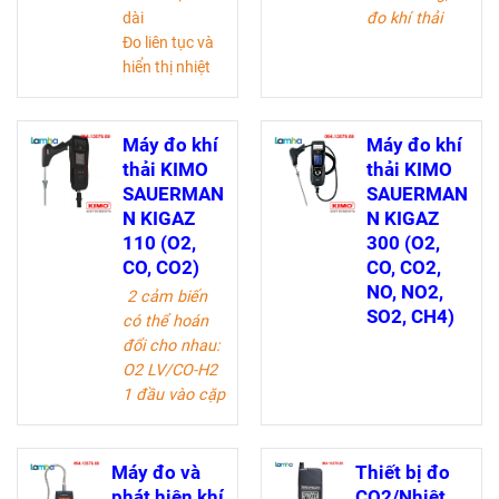
dài
đo khí thải
Đo liên tục và
CO, O2 và
hiển thị nhiệt
CO2 - tính
độ và độ ẩm
toán)
tương đối
Đo áp suất
Độ chính xác
chêch lệch,
Máy đo khí
Máy đo khí
đo nhiệt độ 0,5
Đo nhiệt độ,
thải KIMO
thải KIMO
°C
đo hiệu xuất
SAUERMAN
SAUERMAN
Tính toán và
Với 2 sensor
N KIGAZ
N KIGAZ
hiển thị điểm
đo khí CO, O2
110 (O2,
300 (O2,
sương
cố định (khí
CO, CO2)
CO, CO2,
Hiển thị giá trị
CO2 - tính
NO, NO2,
2 cảm biến
min./max.
toán)
SO2, CH4)
có thể hoán
Màn hình lớn
Với 9 chương
đổi cho nhau:
trình đo khí
O2 LV/CO-H2
thải
1 đầu vào cặp
nhiệt điện K
Bảo vệ cảm
biến bằng
Máy đo và
Thiết bị đo
cách tắt máy
phát hiện khí
CO2/Nhiệt