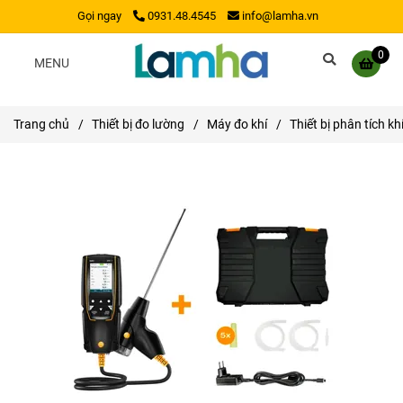
Gọi ngay
0931.48.4545
info@lamha.vn
0
MENU
Trang chủ
/
Thiết bị đo lường
/
Máy đo khí
/
Thiết bị phân tích k