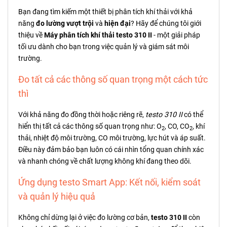
Bạn đang tìm kiếm một thiết bị phân tích khí thải với khả
năng
đo lường vượt trội
và
hiện đại
? Hãy để chúng tôi giới
thiệu về
Máy phân tích khí thải testo 310 II
- một giải pháp
tối ưu dành cho bạn trong việc quản lý và giám sát môi
trường.
Đo tất cả các thông số quan trọng một cách tức
thì
Với khả năng đo đồng thời hoặc riêng rẽ,
testo 310 II
có thể
hiển thị tất cả các thông số quan trọng như: O
, CO, CO
, khí
2
2
thải, nhiệt độ môi trường, CO môi trường, lực hút và áp suất.
Điều này đảm bảo bạn luôn có cái nhìn tổng quan chính xác
và nhanh chóng về chất lượng không khí đang theo dõi.
Ứng dụng testo Smart App: Kết nối, kiểm soát
và quản lý hiệu quả
Không chỉ dừng lại ở việc đo lường cơ bản,
testo 310 II
còn