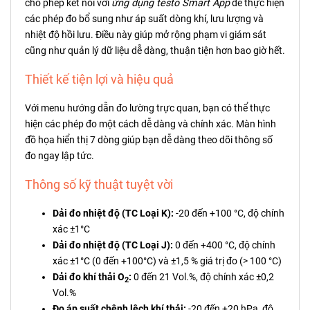
cho phép kết nối với
ứng dụng testo Smart App
để thực hiện
các phép đo bổ sung như áp suất dòng khí, lưu lượng và
nhiệt độ hồi lưu. Điều này giúp mở rộng phạm vi giám sát
cũng như quản lý dữ liệu dễ dàng, thuận tiện hơn bao giờ hết.
Thiết kế tiện lợi và hiệu quả
Với menu hướng dẫn đo lường trực quan, bạn có thể thực
hiện các phép đo một cách dễ dàng và chính xác. Màn hình
đồ họa hiển thị 7 dòng giúp bạn dễ dàng theo dõi thông số
đo ngay lập tức.
Thông số kỹ thuật tuyệt vời
Dải đo nhiệt độ (TC Loại K):
-20 đến +100 °C, độ chính
xác ±1°C
Dải đo nhiệt độ (TC Loại J):
0 đến +400 °C, độ chính
xác ±1°C (0 đến +100°C) và ±1,5 % giá trị đo (> 100 °C)
Dải đo khí thải O
:
0 đến 21 Vol.%, độ chính xác ±0,2
2
Vol.%
Đo áp suất chênh lệch khí thải:
-20 đến +20 hPa, độ