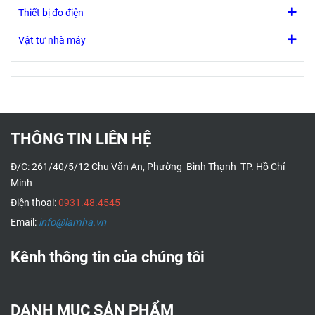
để xuất báo
Thiết bị đo điện
thống
0,1 đến
cáo đo lường
làm mát
90% RH.
dưới dạng tệp
Vật tư nhà máy
sử dụng
Nó đi kèm
CSV
tất cả các
với cảnh
chất làm
báo CO2
lạnh tiêu
có thể
chuẩn.
nhìn thấy
Thanh
và nghe
THÔNG TIN LIÊN HỆ
đèn LED
được do
nhiều
người
Đ/C: 261/40/5/12 Chu Văn An, Phường Bình Thạnh TP. Hồ Chí
màu biểu
dùng lập
Minh
thị mức
trình.
độ rò rỉ
Đồng hồ
Điện thoại:
0931.48.4545
môi chất
có chức
Email:
info@lamha.vn
lạnh được
năng thu
RD300
hồi giá trị
Kênh thông tin của chúng tôi
phát hiện.
CO2 tối
Đèn LED
đa/tối
tiện lợi
thiểu.
sáng sủa
CO100
DANH MỤC SẢN PHẨM