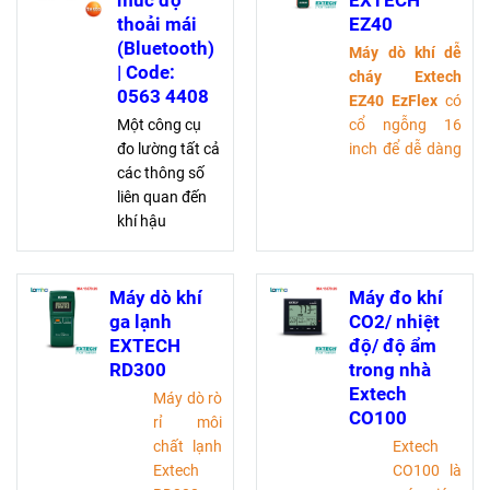
mức độ
EXTECH
EasyHeat và
Sử dụng cho
thoải mái
EZ40
Bluetooth®
nhiều mục
(Bluetooth)
Máy dò khí dễ
đích khác
| Code:
cháy Extech
nhau – trong
0563 4408
EZ40 EzFlex
có
phòng thí
Một công cụ
cổ ngỗng 16
nghiệm, lĩnh
đo lường tất cả
inch để dễ dàng
vực sưởi ấm
các thông số
tiếp cận các vị
và thông gió,
liên quan đến
trí khó tiếp cận.
v.v.
khí hậu
Máy dò có độ
Bao gồm ống
Trực quan:
nhạy cao và
bảo vệ có kẹp
menu đo có
thao tác bằng
đính kèm
cấu trúc rõ
một tay với các
Máy dò khí
Máy đo khí
ràng để đo dài
điều chỉnh độ
ga lạnh
CO2/ nhiệt
hạn và xác
nhạy được điều
EXTECH
độ/ độ ẩm
định song song
khiển bằng
RD300
trong nhà
nồng độ CO₂,
ngón tay cái để
Extech
Máy dò rò
độ ẩm, nhiệt độ
loại bỏ mức khí
CO100
rỉ môi
không khí và
nền. Nó có cảnh
chất lạnh
Extech
mức độ nhiễu
báo bằng hình
Extech
CO100 là
loạn tại nơi làm
ảnh và âm