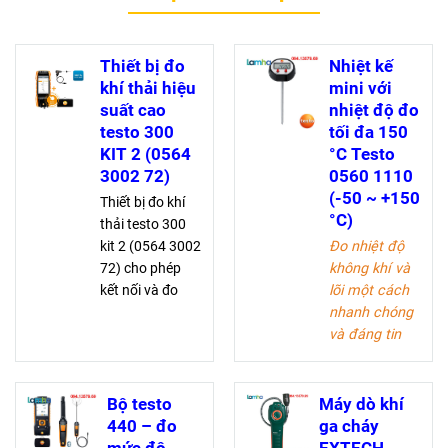
Thiết bị đo
Nhiệt kế
khí thải hiệu
mini với
suất cao
nhiệt độ đo
testo 300
tối đa 150
KIT 2 (0564
°C Testo
3002 72)
0560 1110
(-50 ~ +150
Thiết bị đo khí
°C)
thải testo 300
kit 2 (0564 3002
Đo nhiệt độ
72) cho phép
không khí và
kết nối và đo
lõi một cách
đồng thời 4 đầu
nhanh chóng
đo không dây,
và đáng tin
phân tích chính
cậy
xác O2, CO-bù
Đầu dò thâm
H2 đến 8.000
nhập 124 mm
Bộ testo
Máy dò khí
ppm, đi kèm
để đo lên đến
440 – đo
ga cháy
phần mềm
+150 °C