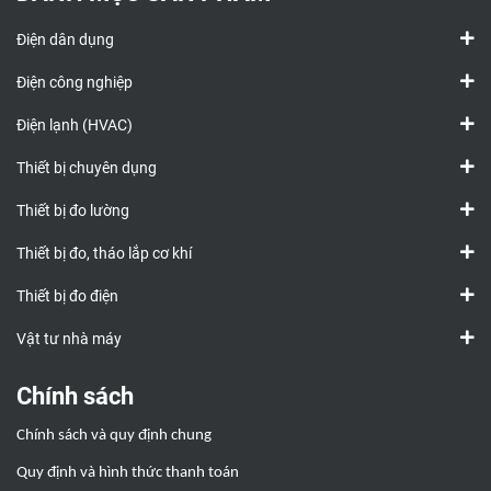
tích hợp
hoàn
nằm ở
chỉnh với
Điện dân dụng
đầu cảm
cảm biến
Điện công nghiệp
biến chiếu
CO2 NDIR
sáng các
(hồng
Điện lạnh (HVAC)
khu vực
ngoại
kiểm tra
không
Thiết bị chuyên dụng
thiếu ánh
phân tán)
sáng
không
Thiết bị đo lường
cần bảo
trì và bộ
Thiết bị đo, tháo lắp cơ khí
đổi nguồn
Thiết bị đo điện
AC đa
năng
Vật tư nhà máy
Chính sách
Chính sách và quy định chung
Quy định và hình thức thanh toán