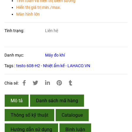
Tính toán và hiển thị điểm sương
Hiển thị giá trị min./max.
Màn hình lớn
Tình trạng:
Liên hệ
Danh mục:
Máy đo khí
Tags :
testo 608-H2 - Nhiệt ẩm kế - LAHACO.VN
Chia sẻ:
Mô tả
Danh sách mã hàng
Thông số kỹ thuật
Catalogue
Hướng dẫn sử dụng
Bình luận