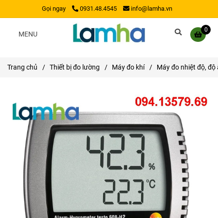
Gọi ngay
0931.48.4545
info@lamha.vn
0
MENU
Trang chủ
/
Thiết bị đo lường
/
Máy đo khí
/
Máy đo nhiệt độ, độ