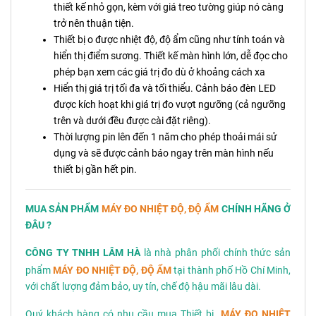
thiết kế nhỏ gọn, kèm với giá treo tường giúp nó càng
trở nên thuận tiện.
Thiết bị o được nhiệt độ, độ ẩm cũng như tính toán và
hiển thị điểm sương. Thiết kế màn hình lớn, dễ đọc cho
phép bạn xem các giá trị đo dù ở khoảng cách xa
Hiển thị giá trị tối đa và tối thiểu. Cảnh báo đèn LED
được kích hoạt khi giá trị đo vượt ngưỡng (cả ngưỡng
trên và dưới đều được cài đặt riêng).
Thời lượng pin lên đến 1 năm cho phép thoải mái sử
dụng và sẽ được cảnh báo ngay trên màn hình nếu
thiết bị gần hết pin.
MUA SẢN PHẨM
MÁY ĐO NHIỆT ĐỘ, ĐỘ ẨM
CHÍNH HÃNG Ở
ĐÂU ?
CÔNG TY TNHH LÂM HÀ
là nhà phân phối chính thức sản
phẩm
MÁY ĐO NHIỆT ĐỘ, ĐỘ ẨM
tại thành phố Hồ Chí Minh,
với chất lượng đảm bảo, uy tín, chế độ hậu mãi lâu dài.
Quý khách hàng có nhu cầu mua Thiết bị
MÁY ĐO NHIỆT