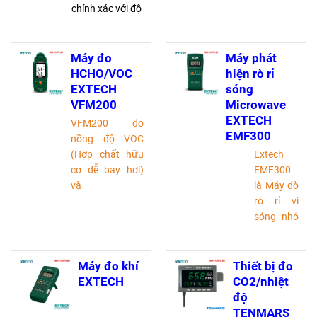
chính xác với độ
đo không dây,
phân giải 1 giây,
phân tích chính
không cần dung
xác O2, CO-bù
môi, hoạt động
H2 đến 8.000
Máy đo
Máy phát
mọi vị trí, pin
ppm, đi kèm
HCHO/VOC
hiện rò rỉ
bền 8 giờ, phù
phần mềm
EXTECH
sóng
hợp môi trường
EasyHeat và
VFM200
Microwave
khắc nghiệt
Bluetooth®
EXTECH
VFM200 đo
EMF300
nồng độ VOC
(Hợp chất hữu
Extech
cơ dễ bay hơi)
EMF300
và
là Máy dò
Formaldehyde
rò rỉ vi
trong thời gian
sóng nhỏ
thực. Thời gian
gọn được
phản hồi nhanh,
thiết kế
nhỏ gọn, dễ
để đo
Máy đo khí
Thiết bị đo
mang theo và
mức bức
EXTECH
CO2/nhiệt
tuyệt vời để
xạ tần số
độ
kiểm tra chất
cao phát
TENMARS