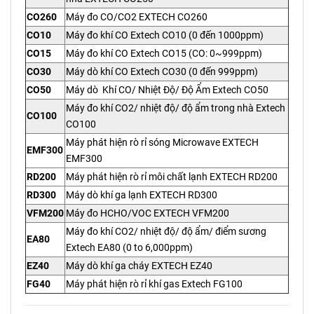
CO260
Máy đo CO/CO2 EXTECH CO260
CO10
Máy đo khí CO Extech CO10 (0 đến 1000ppm)
CO15
Máy đo khí CO Extech CO15 (CO: 0~999ppm)
CO30
Máy dò khí CO Extech CO30 (0 đến 999ppm)
CO50
Máy dò Khí CO/ Nhiệt Độ/ Độ Ẩm Extech CO50
Máy đo khí CO2/ nhiệt độ/ độ ẩm trong nhà Extech
CO100
CO100
Máy phát hiện rò rỉ sóng Microwave EXTECH
EMF300
EMF300
RD200
Máy phát hiện rò rỉ môi chất lạnh EXTECH RD200
RD300
Máy dò khí ga lạnh EXTECH RD300
VFM200
Máy đo HCHO/VOC EXTECH VFM200
Máy đo khí CO2/ nhiệt độ/ độ ẩm/ điểm sương
EA80
Extech EA80 (0 to 6,000ppm)
EZ40
Máy dò khí ga cháy EXTECH EZ40
FG40
Máy phát hiện rò rỉ khí gas Extech FG100