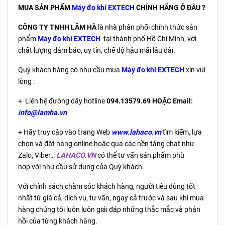
MUA SẢN PHẨM
Máy đo khí EXTECH
CHÍNH HÃNG Ở ĐÂU ?
CÔNG TY TNHH LÂM HÀ
là nhà phân phối chính thức sản
phẩm
Máy đo khí EXTECH
tại thành phố Hồ Chí Minh, với
chất lượng đảm bảo, uy tín, chế độ hậu mãi lâu dài.
Quý khách hàng có nhu cầu mua
Máy đo khí EXTECH
xin vui
lòng :
+ Liên hệ đường dây hotline
094.13579.69 HOẶC Email:
info@lamha.vn
+ Hãy truy cập vào trang Web
www.lahaco.vn
tìm kiếm, lựa
chọn và đặt hàng online hoặc qua các nền tảng chat như
Zalo, Viber…
LAHACO.VN
có thể tư vấn sản phẩm phù
hợp với nhu cầu sử dụng của Quý khách.
Với chính sách chăm sóc khách hàng, người tiêu dùng tốt
nhất từ giá cả, dịch vụ, tư vấn, ngay cả trước và sau khi mua
hàng chúng tôi luôn luôn giải đáp những thắc mắc và phản
hồi của từng khách hàng.