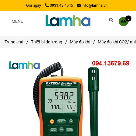
Gọi ngay
0931.48.4545
info@lamha.vn
0
MENU
Trang chủ
/
Thiết bị đo lường
/
Máy đo khí
/
Máy đo khí CO2/ nhi