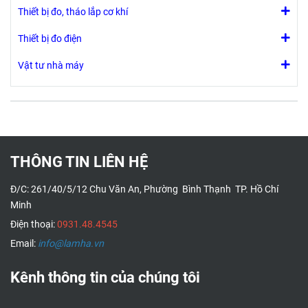
Benzen,
Thiết bị đo, tháo lắp cơ khí
Methylene
Chloride,
Thiết bị đo điện
Perchloroethylene
và MTBE.
Vật tư nhà máy
THÔNG TIN LIÊN HỆ
Đ/C: 261/40/5/12 Chu Văn An, Phường Bình Thạnh TP. Hồ Chí
Minh
Điện thoại:
0931.48.4545
Email:
info@lamha.vn
Kênh thông tin của chúng tôi