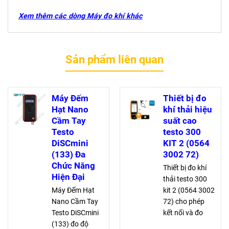
Xem thêm các dòng Máy đo khí khác
Sản phẩm liên quan
Máy Đếm
Thiết bị đo
Hạt Nano
khí thải hiệu
Cầm Tay
suất cao
Testo
testo 300
DiSCmini
KIT 2 (0564
(133) Đa
3002 72)
Chức Năng
Thiết bị đo khí
Hiện Đại
thải testo 300
Máy Đếm Hạt
kit 2 (0564 3002
Nano Cầm Tay
72) cho phép
Testo DiSCmini
kết nối và đo
(133) đo độ
đồng thời 4 đầu