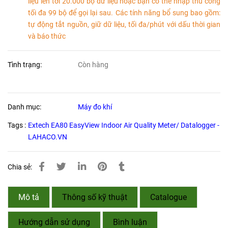
liệu lên tới 20.000 bộ dữ liệu hoặc bạn có thể nhập thủ công
tối đa 99 bộ để gọi lại sau. Các tính năng bổ sung bao gồm:
tự động tắt nguồn, giữ dữ liệu, tối đa/phút với dấu thời gian
và báo thức
Tình trạng:
Còn hàng
Danh mục:
Máy đo khí
Tags :
Extech EA80 EasyView Indoor Air Quality Meter/ Datalogger -
LAHACO.VN
Chia sẻ:
Mô tả
Thông số kỹ thuật
Catalogue
Hướng dẫn sử dụng
Bình luận