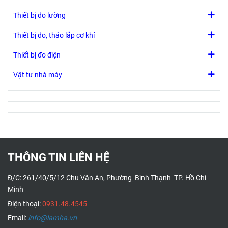
Thiết bị đo lường
Thiết bị đo, tháo lắp cơ khí
Thiết bị đo điện
Vật tư nhà máy
THÔNG TIN LIÊN HỆ
Đ/C: 261/40/5/12 Chu Văn An, Phường Bình Thạnh TP. Hồ Chí
Minh
Điện thoại:
0931.48.4545
Email:
info@lamha.vn