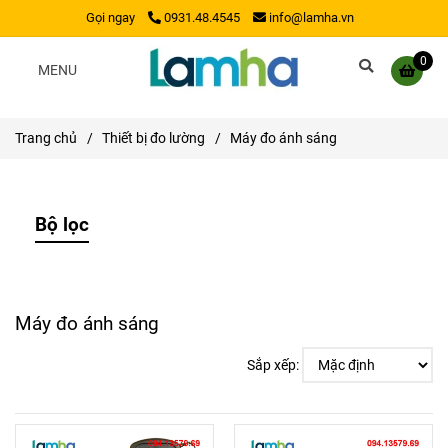
Gọi ngay
0931.48.4545
info@lamha.vn
0
MENU
Trang chủ
/
Thiết bị đo lường
/
Máy đo ánh sáng
Bộ lọc
Máy đo ánh sáng
Sắp xếp: