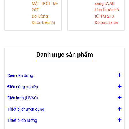
đơn vị đo W/m2
MẶT TRỜI TM-
sáng UVAB
MAX/MIN
207
kích thước bỏ
Màn hình LCD
Đo lường:
túi TM-213
lớn có đèn nền
Được biểu thị
Đo bức xạ tia
Có thể đo độ
bằng W/m2
cực tím của tia
sáng của đèn
hoặc BTU (ft2
UV.
LED
*h)
Thông số kỹ
*Các phép đo độ
thuật của máy
Danh mục sản phẩm
sáng của đèn
dò UV cắt từ
LED được xác
290 nm đến
minh bằng cách
390 nm
chỉ kiểm thử độ
Điện dân dụng
sáng, tần số và
tỷ lệ hệ số sử
Điện công nghiệp
dụng của đèn
Điện lạnh (HVAC)
LED trắng dạng
xung.
Thiết bị chuyên dụng
Thiết bị đo lường