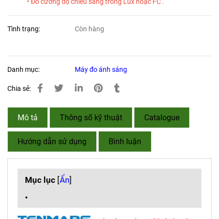
• Đo cường độ chiếu sáng trong Lux hoặc FC .
Tình trạng:
Còn hàng
Danh mục:
Máy đo ánh sáng
Chia sẻ:
Mô tả
Thông số kỹ thuật
Catalogue
Hướng dẫn sử dụng
Bình luận
Mục lục
[
Ẩn
]