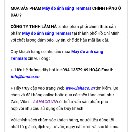
MUA SẢN PHẨM
Máy đo ánh sáng Tenmars
CHÍNH HÃNG Ở
ĐÂU ?
CÔNG TY TNHH LÂM HÀ
là nhà phân phối chính thức sản
phẩm
Máy đo ánh sáng Tenmars
tại thành phố Hồ Chí Minh,
với chất lượng đảm bảo, uy tín, chế độ hậu mãi lâu dài.
Quý khách hàng có nhu cầu mua
Máy đo ánh sáng
Tenmars
xin vui lòng :
+ Liên hệ đường dây hotline
094.13579.69 HOẶC Email:
info@lamha.vn
+ Hãy truy cập vào trang Web
www.lahaco.vn
tìm kiếm, lựa
chọn và đặt hàng online hoặc qua các nền tảng chat như
Zalo, Viber…
LAHACO.VN
có thể tư vấn sản phẩm phù
hợp với nhu cầu sử dụng của Quý khách.
Với chính sách chăm sóc khách hàng, người tiêu dùng tốt
nhất từ giá cả, dịch vụ, tư vấn, ngay cả trước và sau khi mua