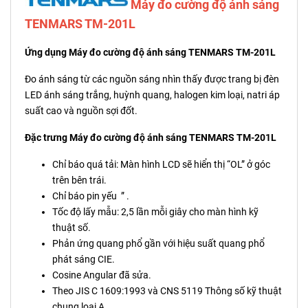
Máy đo cường độ ánh sáng
TENMARS TM-201L
Ứng dụng Máy đo cường độ ánh sáng TENMARS TM-201L
Đo ánh sáng từ các nguồn sáng nhìn thấy được trang bị đèn
LED ánh sáng trắng, huỳnh quang, halogen kim loại, natri áp
suất cao và nguồn sợi đốt.
Đặc trưng Máy đo cường độ ánh sáng TENMARS TM-201L
Chỉ báo quá tải: Màn hình LCD sẽ hiển thị “OL” ở góc
trên bên trái.
Chỉ báo pin yếu ” .
Tốc độ lấy mẫu: 2,5 lần mỗi giây cho màn hình kỹ
thuật số.
Phản ứng quang phổ gần với hiệu suất quang phổ
phát sáng CIE.
Cosine Angular đã sửa.
Theo JIS C 1609:1993 và CNS 5119 Thông số kỹ thuật
chung loại A.