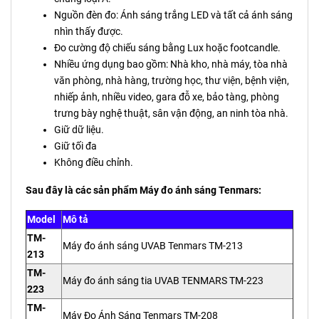
Nguồn đèn đo: Ánh sáng trắng LED và tất cả ánh sáng
nhìn thấy được.
Đo cường độ chiếu sáng bằng Lux hoặc footcandle.
Nhiều ứng dụng bao gồm: Nhà kho, nhà máy, tòa nhà
văn phòng, nhà hàng, trường học, thư viện, bệnh viện,
nhiếp ảnh, nhiều video, gara đỗ xe, bảo tàng, phòng
trưng bày nghệ thuật, sân vận động, an ninh tòa nhà.
Giữ dữ liệu.
Giữ tối đa
Không điều chỉnh.
Sau đây là các sản phẩm Máy đo ánh sáng Tenmars:
Model
Mô tả
TM-
Máy đo ánh sáng UVAB Tenmars TM-213
213
TM-
Máy đo ánh sáng tia UVAB TENMARS TM-223
223
TM-
Máy Đo Ánh Sáng Tenmars TM-208