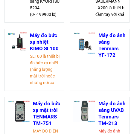
sáng KYORITSU
SAUERMANN
5204
LX200 là thiết bị
(0~199900 lx)
cầm tay với khả
mang đến độ
năng đo tới
chính xác cao
200,000 Lux, kết
với dải đo rộng,
nối máy tính tiện
Máy đo bức
Máy đo ánh
đáp ứng tiêu
lợi và phần mềm
xạ nhiệt
sáng
chuẩn IEC và
LLX200 đi kèm,
KIMO SL100
Tenmars
JIS. Thiết kế nhỏ
đảm bảo tiêu
YF-172
SL100 là thiết bị
gọn, tự động tắt
chuẩn quốc tế
đo bức xạ nhiệt
nguồn sau 30
và dễ sử dụng.
(năng lượng
phút, dễ dàng
mặt trời hoặc
sử dụng và tiết
những nơi có
kiệm năng
bức xạ nhiệt
lượng
cao) được sử
Cảm biến ánh
dụng trong việc
Máy đo bức
Máy đo ánh
sáng có thể
đo bức xạ môi
xạ mặt trời
sáng UVAB
tháo rời và xoay
trường, nhà
TENMARS
Tenmars
Chức năng giữ
xưởng, công
TM-751
TM-213
dữ liệu
trường …. với
MÁY ĐO ĐIỆN
Máy đo ánh
Chức năng