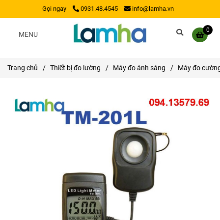
Gọi ngay
0931.48.4545
info@lamha.vn
0
MENU
Trang chủ
/
Thiết bị đo lường
/
Máy đo ánh sáng
/
Máy đo cườn