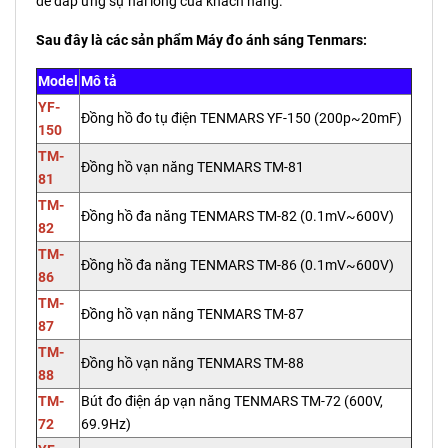
để đáp ứng sự hài lòng của khách hàng.
Sau đây là các sản phẩm Máy đo ánh sáng Tenmars:
Model
Mô tả
YF-
Đồng hồ đo tụ điện TENMARS YF-150 (200p~20mF)
150
TM-
Đồng hồ vạn năng TENMARS TM-81
81
TM-
Đồng hồ đa năng TENMARS TM-82 (0.1mV~600V)
82
TM-
Đồng hồ đa năng TENMARS TM-86 (0.1mV~600V)
86
TM-
Đồng hồ vạn năng TENMARS TM-87
87
TM-
Đồng hồ vạn năng TENMARS TM-88
88
TM-
Bút đo điện áp vạn năng TENMARS TM-72 (600V,
72
69.9Hz)