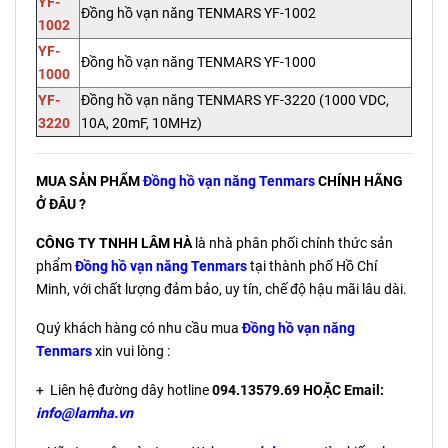
YF-
Đồng hồ vạn năng TENMARS YF-1002
1002
YF-
Đồng hồ vạn năng TENMARS YF-1000
1000
YF-
Đồng hồ vạn năng TENMARS YF-3220 (1000 VDC,
3220
10A, 20mF, 10MHz)
MUA SẢN PHẨM
Đồng hồ vạn năng Tenmars
CHÍNH HÃNG
Ở ĐÂU ?
CÔNG TY TNHH LÂM HÀ
là nhà phân phối chính thức sản
phẩm
Đồng hồ vạn năng Tenmars
tại thành phố Hồ Chí
Minh, với chất lượng đảm bảo, uy tín, chế độ hậu mãi lâu dài.
Quý khách hàng có nhu cầu mua
Đồng hồ vạn năng
Tenmars
xin vui lòng :
+ Liên hệ đường dây hotline
094.13579.69 HOẶC Email:
info@lamha.vn