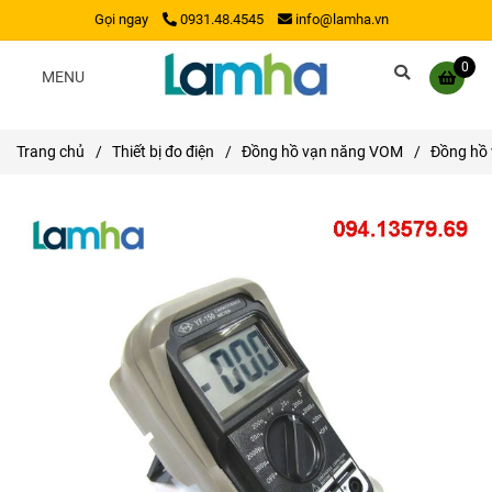
Gọi ngay
0931.48.4545
info@lamha.vn
0
MENU
Trang chủ
/
Thiết bị đo điện
/
Đồng hồ vạn năng VOM
/
Đồng hồ