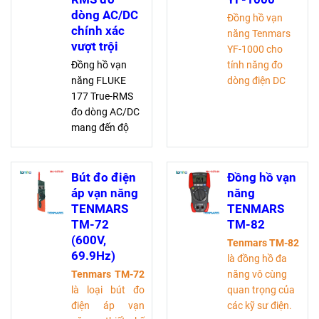
dòng AC/DC
Đồng hồ vạn
chính xác
năng Tenmars
vượt trội
YF-1000 cho
Đồng hồ vạn
tính năng đo
năng FLUKE
dòng điện DC
177 True-RMS
10A với độ chính
đo dòng AC/DC
xác cao 1.2%.
mang đến độ
Khả năng đo dải
chính xác vượt
điện áp từ 0-
trội với khả
1000V tuỳ dòng
năng đo đa
điện. YF-1000
Bút đo điện
Đồng hồ vạn
dạng từ điện áp
có nhiều tính
áp vạn năng
năng
đến điện dung.
năng như đo
TENMARS
TENMARS
Thiết kế nhỏ
điện trở, kiểm
TM-72
TM-82
gọn, đa năng,
tra diode và đo
(600V,
Tenmars TM-82
an toàn, lý
thông mạch với
69.9Hz)
là đồng hồ đa
tưởng cho kỹ
âm báo. Là
Tenmars TM-72
năng vô cùng
thuật viên
đồng hồ giá
là loại bút đo
quan trọng của
phải chăng của
điện áp vạn
các kỹ sư điện.
Đài Loan nhưng