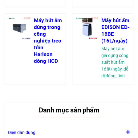
Máy hút ẩm
Máy hút ẩm
dùng trong
EDISON ED-
công
16BE
nghiệp treo
(16L/ngày)
trần
Máy hút ẩm
Harison
gia dụng công
dòng HCD
suất hút ẩm
16 lít/ngày, dễ
di động, tính
thẩm mỹ cao,
đặt trong
phòng
Danh mục sản phẩm
Điện dân dụng