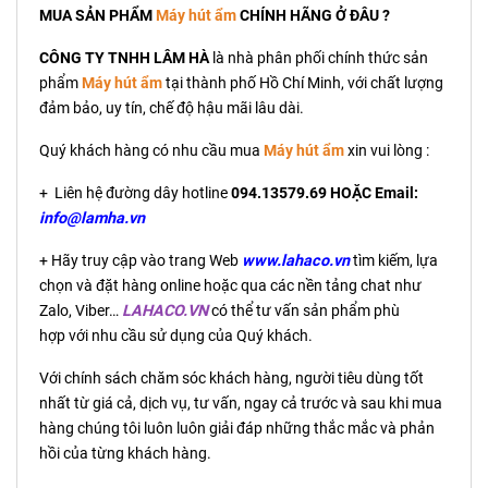
MUA SẢN PHẨM
Máy hút ẩm
CHÍNH HÃNG Ở ĐÂU ?
CÔNG TY TNHH LÂM HÀ
là nhà phân phối chính thức sản
phẩm
Máy hút ẩm
tại thành phố Hồ Chí Minh, với chất lượng
đảm bảo, uy tín, chế độ hậu mãi lâu dài.
Quý khách hàng có nhu cầu mua
Máy hút ẩm
xin vui lòng :
+ Liên hệ đường dây hotline
094.13579.69 HOẶC Email:
info@lamha.vn
+ Hãy truy cập vào trang Web
www.lahaco.vn
tìm kiếm, lựa
chọn và đặt hàng online hoặc qua các nền tảng chat như
Zalo, Viber…
LAHACO.VN
có thể tư vấn sản phẩm phù
hợp với nhu cầu sử dụng của Quý khách.
Với chính sách chăm sóc khách hàng, người tiêu dùng tốt
nhất từ giá cả, dịch vụ, tư vấn, ngay cả trước và sau khi mua
hàng chúng tôi luôn luôn giải đáp những thắc mắc và phản
hồi của từng khách hàng.