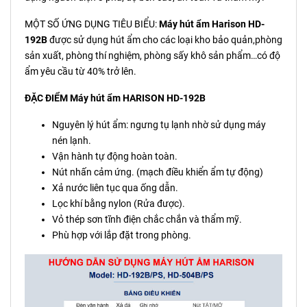
MỘT SỐ ỨNG DỤNG TIÊU BIỂU:
Máy hút ẩm Harison HD-
192B
được sử dụng hút ẩm cho các loại kho bảo quản,phòng
sản xuất, phòng thí nghiệm, phòng sấy khô sản phẩm…có độ
ẩm yêu cầu từ 40% trở lên.
ĐẶC ĐIỂM Máy hút ẩm HARISON HD-192B
Nguyên lý hút ẩm: ngưng tụ lạnh nhờ sử dụng máy
nén lạnh.
Vận hành tự động hoàn toàn.
Nút nhấn cảm ứng. (mạch điều khiển ẩm tự động)
Xả nước liên tục qua ống dẫn.
Lọc khí bằng nylon (Rửa được).
Vỏ thép sơn tĩnh điện chắc chắn và thẩm mỹ.
Phù hợp với lắp đặt trong phòng.