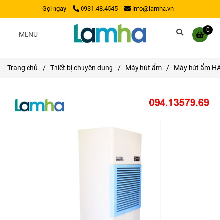
Gọi ngay
0931.48.4545
info@lamha.vn
0
MENU
Trang chủ
/
Thiết bị chuyên dụng
/
Máy hút ẩm
/
Máy hút ẩm H