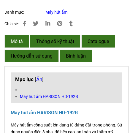
Danh mục:
Máy hút ẩm
Chia sẻ:
Mô tả
Thông số kỹ thuật
Catalogue
Hướng dẫn sử dụng
Bình luận
Mục lục
[
Ẩn
]
Máy hút ẩm HARISON HD-192B
Máy hút ẩm HARISON HD-192B
Máy hút ẩm công suất lớn dạng tủ đứng đặt trong phòng. Sử
dụng nguồn điện 3 pha, độ bền cao, an toàn và thẩm mỹ.