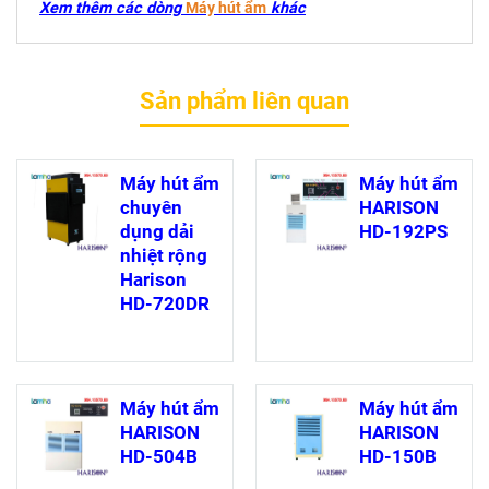
Xem thêm các dòng
Máy hút ẩm
khác
Sản phẩm liên quan
Máy hút ẩm
Máy hút ẩm
chuyên
HARISON
dụng dải
HD-192PS
nhiệt rộng
Harison
HD-720DR
Máy hút ẩm
Máy hút ẩm
HARISON
HARISON
HD-504B
HD-150B