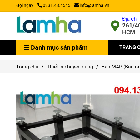
Gọi ngay
0931.48.4545
info@lamha.vn
Địa chỉ
261/40
HCM
Danh mục sản phẩm
TRANG 
Trang chủ
/
Thiết bị chuyên dụng
/
Bàn MAP (Bàn rà