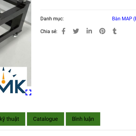
Danh mục:
Bàn MAP (
Chia sẻ:
kỹ thuật
Catalogue
Bình luận