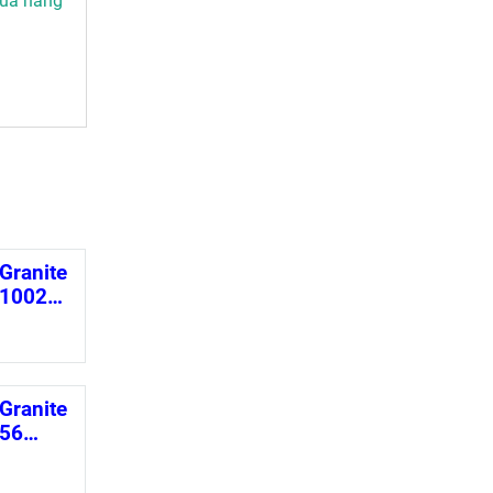
mua hàng
Granite
10022
×220mm
Granite
56
0mm)