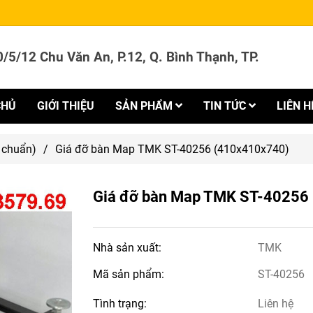
/5/12 Chu Văn An, P.12, Q. Bình Thạnh, TP.
CHỦ
GIỚI THIỆU
SẢN PHẨM
TIN TỨC
LIÊN H
 chuẩn)
/
Giá đỡ bàn Map TMK ST-40256 (410x410x740)
Giá đỡ bàn Map TMK ST-40256
Nhà sản xuất:
TMK
Mã sản phẩm:
ST-40256
Tình trạng:
Liên hệ