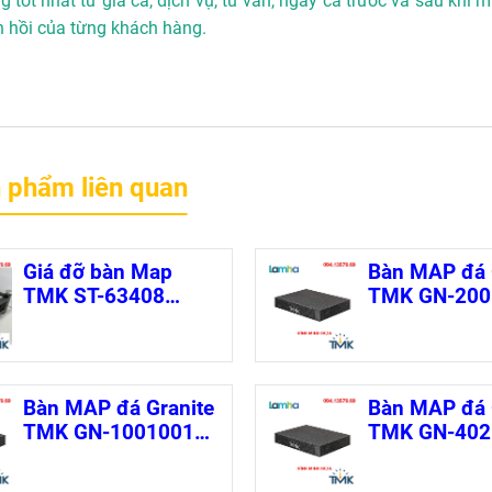
 tốt nhất từ giá cả, dịch vụ, tư vấn, ngay cả trước và sau khi 
n hồi của từng khách hàng.
 phẩm liên quan
Giá đỡ bàn Map
Bàn MAP đá 
TMK ST-63408
TMK GN-200
441x280x720mm)
(2000×1000
)
Bàn MAP đá Granite
Bàn MAP đá 
TMK GN-10010015
TMK GN-402
(1000×1000×150mm
(400×250×6
)