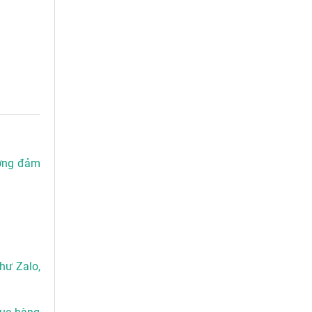
ượng đảm
hư Zalo,