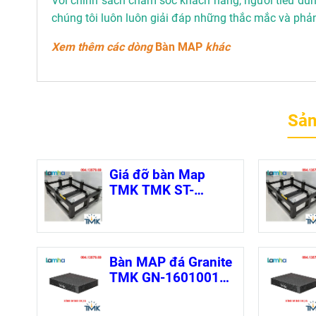
Với chính sách chăm sóc khách hàng, người tiêu dùng
chúng tôi luôn luôn giải đáp những thắc mắc và phả
Xem thêm các dòng
Bàn MAP
khác
Sản
Giá đỡ bàn Map
TMK TMK ST-
1208016
(840x560x640mm)
Bàn MAP đá Granite
TMK GN-16010018
(1600×1000×180mm
)