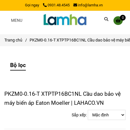
Gọi ngay
0931.48.4545
info@lamha.vn
0
MENU
Trang chủ
/
PKZM0-0.16-T XTPTP16BC1NL Cầu dao bảo vệ máy biến
Bộ lọc
PKZM0-0.16-T XTPTP16BC1NL Cầu dao bảo vệ
máy biến áp Eaton Moeller | LAHACO.VN
Sắp xếp: