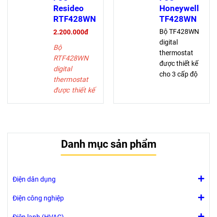
Resideo
Honeywell
RTF428WN
TF428WN
Bộ TF428WN
2.200.000đ
digital
Bộ
thermostat
RTF428WN
được thiết kế
digital
cho 3 cấp độ
thermostat
quạt và điều
được thiết kế
khiển van
cho 3 cấp độ
trong FCU,
quạt và điều
bao gồm:
khiển van
Chế độ làm
trong FCU,
lạnh, sưởi,
Danh mục sản phẩm
bao gồm:
hoặc bằng tay.
Chế độ làm
Chế độ thông
lạnh, sưởi,
gió
hoặc bằng
Điện dân dụng
Điều khiển
tay.
quạt bằng tay
Chế độ thông
Điện công nghiệp
hoặc tự động
gió
3 cấp