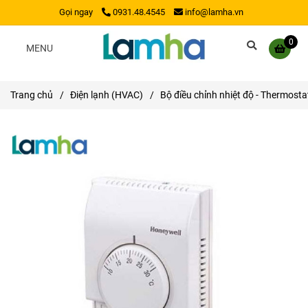
Gọi ngay
0931.48.4545
info@lamha.vn
0
MENU
Trang chủ
/
Điện lạnh (HVAC)
/
Bộ điều chỉnh nhiệt độ - Thermosta