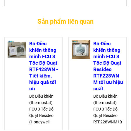
Sản phẩm liên quan
Bộ Điều
Bộ Điều
khiển thông
khiển thông
minh FCU 3
minh FCU 3
Tốc Độ Quạt
Tốc Độ Quạt
RTF428WN -
Resideo
Tiết kiệm,
RTF228WN
hiệu quả tối
M tối ưu hiệu
ưu
suất
Bộ Điều khiển
Bộ Điều khiển
(thermostat)
(thermostat)
FCU 3 Tốc Độ
FCU 3 Tốc Độ
Quạt Resideo
Quạt Resideo
(Honeywell
RTF228WNM từ
Home)
Honeywell