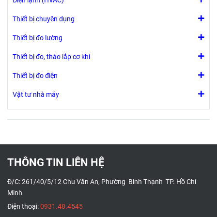
Điện lạnh (HVAC)
Điều khiển
quạt bằng tay
Thiết bị chuyên dụng
hoặc tự động
3 cấp
Thiết bị đo lường
Thiết bị đo, tháo lắp cơ khí
Thiết bị đo điện
Vật tư nhà máy
THÔNG TIN LIÊN HỆ
Đ/C: 261/40/5/12 Chu Văn An, Phường Bình Thạnh TP. Hồ Chí
Minh
Điện thoại:
0931.48.4545