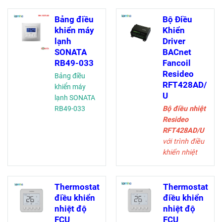
RTF428WN kiểm
Home tích hợp
soát van, quạt 3
Modbus RTU,
Bảng điều
Bộ Điều
tốc độ, tiết kiệm
điều khiển quạt
khiển máy
Khiển
năng lượng tối
và van cơ giới.
lạnh
Driver
đa và duy trì
Đơn giản hóa hệ
SONATA
BACnet
nhiệt độ lý
thống tòa nhà,
RB49-033
Fancoil
tưởng với chức
tiết kiệm năng
Resideo
Bảng điều
năng CPH
lượng.
RFT428AD/
khiển máy
U
lạnh SONATA
RB49-033
Bộ điều nhiệt
Resideo
RFT428AD/U
với trình điều
khiển nhiệt
giao tiếp FCU
4 ống, giao
thức BACnet,
Thermostat
Thermostat
van bật/tắt và
điều khiển
điều khiển
điều khiển
nhiệt độ
nhiệt độ
quạt 3 tốc độ
FCU
FCU