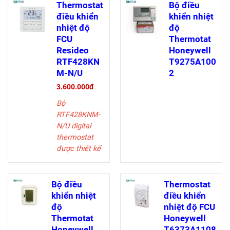
quạt và điều
Thermostat
Bộ điều
khiển van
điều khiển
khiển nhiệt
trong FCU,
nhiệt độ
độ
bao gồm:
FCU
Thermotat
Chế độ làm
Resideo
Honeywell
lạnh, sưởi,
RTF428KN
T9275A100
hoặc bằng tay.
M-N/U
2
Chế độ thông
3.600.000đ
gió
Bộ
Điều khiển
RTF428KNM-
quạt bằng tay
N/U
digital
hoặc tự động
thermostat
3 cấp
được thiết kế
cho 3 cấp độ
quạt và điều
khiển van
Bộ điều
Thermostat
trong FCU,
khiển nhiệt
điều khiển
bao gồm:
độ
nhiệt độ FCU
Chế độ làm
Thermotat
Honeywell
lạnh, sưởi,
Honeywell
T6373A1108