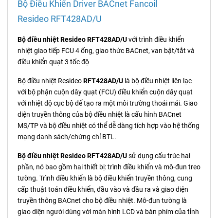
Bộ Điều Khiển Driver BACnet Fancoil
Resideo RFT428AD/U
Bộ điều nhiệt Resideo RFT428AD/U
với trình điều khiển
nhiệt giao tiếp FCU 4 ống, giao thức BACnet, van bật/tắt và
điều khiển quạt 3 tốc độ
Bộ điều nhiệt Resideo
RFT428AD/U
là bộ điều nhiệt liên lạc
với bộ phận cuộn dây quạt (FCU) điều khiển cuộn dây quạt
với nhiệt độ cục bộ để tạo ra một môi trường thoải mái. Giao
diện truyền thông của bộ điều nhiệt là cấu hình BACnet
MS/TP và bộ điều nhiệt có thể dễ dàng tích hợp vào hệ thống
mạng danh sách/chứng chỉ BTL.
Bộ điều nhiệt Resideo RFT428AD/U
sử dụng cấu trúc hai
phần, nó bao gồm hai thiết bị: trình điều khiển và mô-đun treo
tường. Trình điều khiển là bộ điều khiển truyền thông, cung
cấp thuật toán điều khiển, đầu vào và đầu ra và giao diện
truyền thông BACnet cho bộ điều nhiệt. Mô-đun tường là
giao diện người dùng với màn hình LCD và bàn phím của tỉnh