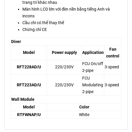
trang trí khác nhau
Màn hình LCD lớn với đèn nền bằng tiếng Anh và
incons
Cầu chì có thể thay thế
Chứng chỉ CE
Diver
Fan
Model
Power supply
Application
control
FCU On/oﬀ
RFT228AD/U
220/230V
3-speed
2-pipe
FCU
RFT223AD/U
220/230V
Modulating
3-speed
2-pipe
Wall Module
Model
Color
RTFWNAP/U
White