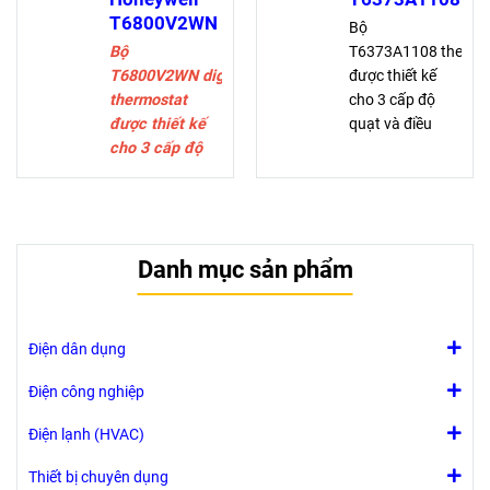
hoặc bằng
T6800V2WN
Bộ
tay.
Bộ
T6373A1108 thermo
Chế độ thông
T6800V2WN
digital
được thiết kế
gió
thermostat
cho 3 cấp độ
Điều khiển
được thiết kế
quạt và điều
quạt bằng tay
cho 3 cấp độ
khiển van trong
hoặc tự động
quạt và điều
FCU, bao gồm:
3 cấp
khiển van trong
Chế độ làm lạnh,
Giao diện
FCU, bao gồm:
sưởi, hoặc bằng
RS485 ở chế
2-ống chỉ làm
tay.
độ Slave
Danh mục sản phẩm
mát/chỉ làm
Chế độ thông
Modbus RTU
nóng/chuyển
gió
đổi thủ công
Điều khiển quạt
giữa làm nóng
bằng tay 3 cấp
Điện dân dụng
và làm mát
Chế độ
Điện công nghiệp
thông gió
Điện lạnh (HVAC)
Điều
khiển
Thiết bị chuyên dụng
quạt 3