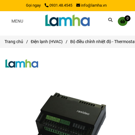
Gọi ngay
0931.48.4545
info@lamha.vn
0
MENU
Trang chủ
/
Điện lạnh (HVAC)
/
Bộ điều chỉnh nhiệt độ - Thermosta