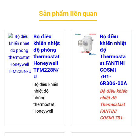
Sản phẩm liên quan
Bộ điều
Bộ điều
khiển nhiệt
khiển nhiệt
độ phòng
độ
thermostat
Thermosta
Honeywell
st FANTINI
TFM228N/
COSMI
U
7R1-
6R306-00A
Bộ điều khiển
nhiệt độ
Bộ điều khiển
phòng
nhiệt độ
thermostat
Thermostast
Honeywell
FANTINI
TFM228N/U
COSMI 7R1-
được thiết kế
6R306-00A
cho 3 cấp độ