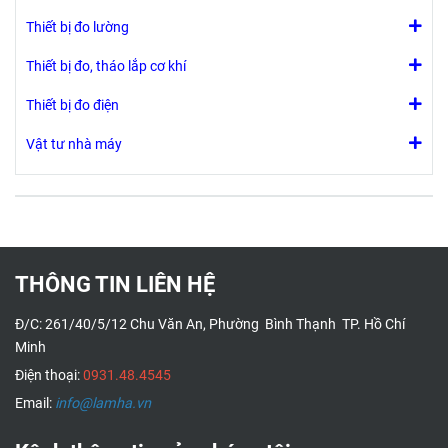
tốc độ
Thiết bị đo lường
bằng tay
hoặc tự
Thiết bị đo, tháo lắp cơ khí
động
Thiết bị đo điện
Điều
khiển van
Vật tư nhà máy
nước
THÔNG TIN LIÊN HỆ
Đ/C: 261/40/5/12 Chu Văn An, Phường Bình Thạnh TP. Hồ Chí
Minh
Điện thoại:
0931.48.4545
Email:
info@lamha.vn