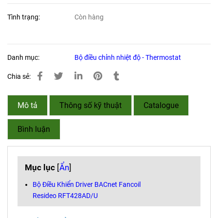
Tình trạng:
Còn hàng
Danh mục:
Bộ điều chỉnh nhiệt độ - Thermostat
Chia sẻ:
Mô tả
Thông số kỹ thuật
Catalogue
Bình luận
Mục lục
[
Ẩn
]
Bộ Điều Khiển Driver BACnet Fancoil
Resideo RFT428AD/U