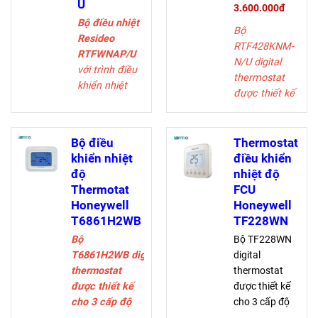
quạt
hoặc bằng tay.
U
3.600.000đ
Chế độ thông
Bộ điều nhiệt
Bộ
gió
Resideo
RTF428KNM-
Điều khiển
RTFWNAP/U
N/U
digital
quạt bằng tay
với trình điều
thermostat
hoặc tự động
khiển nhiệt
được thiết kế
3 cấp
giao tiếp FCU
cho 3 cấp độ
2 ống, giao
quạt và điều
thức BACnet,
khiển van
Bộ điều
Thermostat
van bật/tắt và
trong FCU,
khiển nhiệt
điều khiển
điều khiển
bao gồm:
độ
nhiệt độ
quạt 3 tốc độ
Chế độ làm
Thermotat
FCU
lạnh, sưởi,
Honeywell
Honeywell
hoặc bằng
T6861H2WB
TF228WN
tay.
Bộ
Bộ TF228WN
Chế độ thông
T6861H2WB digital
digital
gió
thermostat
thermostat
Điều khiển
được thiết kế
được thiết kế
quạt bằng tay
cho 3 cấp độ
cho 3 cấp độ
hoặc tự động
quạt và điều
quạt và điều