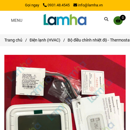
Gọi ngay
0931.48.4545
info@lamha.vn
0
MENU
Trang chủ
/
Điện lạnh (HVAC)
/
Bộ điều chỉnh nhiệt độ - Thermosta