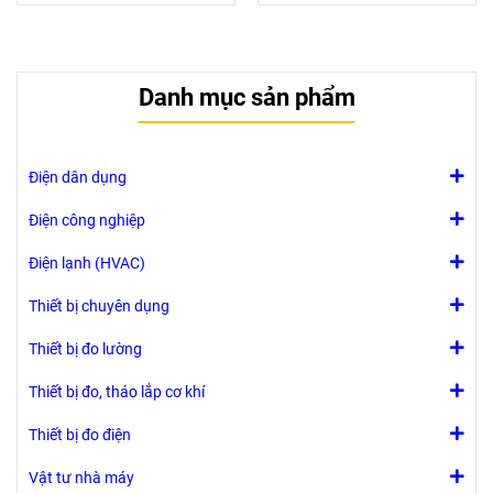
3 cấp
khiển van trong
khiển van
Giao diện
FCU, bao gồm:
trong FCU,
RS485 ở chế
Chế độ làm
bao gồm:
độ Slave
Danh mục sản phẩm
lạnh, sưởi,
Chế độ làm
Modbus RTU
hoặc bằng tay.
lạnh, sưởi,
Chế độ thông
hoặc bằng tay.
gió
Chế độ thông
Điện dân dụng
Điều khiển
gió
quạt bằng tay
Điều khiển
Điện công nghiệp
hoặc tự động 3
quạt bằng tay
Điện lạnh (HVAC)
cấp
hoặc tự động
3 cấp
Thiết bị chuyên dụng
Thiết bị đo lường
Thiết bị đo, tháo lắp cơ khí
Thiết bị đo điện
Vật tư nhà máy