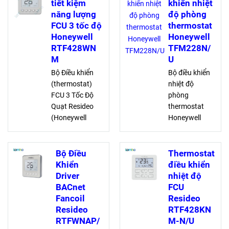
tiết kiệm
khiển nhiệt
năng lượng
độ phòng
FCU 3 tốc độ
thermostat
Honeywell
Honeywell
RTF428WN
TFM228N/
M
U
Bộ Điều khiển
Bộ điều khiển
(thermostat)
nhiệt độ
FCU 3 Tốc Độ
phòng
Quạt Resideo
thermostat
(Honeywell
Honeywell
Home)
TFM228N/U
RTF428WNM
được thiết kế
tích hợp
cho 3 cấp độ
Bộ Điều
Thermostat
Modbus RTU,
quạt và điều
Khiển
điều khiển
giúp điều chỉnh
khiển van
Driver
nhiệt độ
van và quạt hiệu
trong FCU,
BACnet
FCU
quả, tối ưu năng
bao gồm:
Fancoil
Resideo
lượng cho hệ
Chế độ làm
Resideo
RTF428KN
thống cuộn dây
lạnh, sưởi,
RTFWNAP/
M-N/U